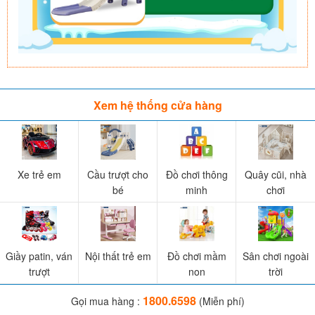
Xem hệ thống cửa hàng
Xe trẻ em
Cầu trượt cho
Đồ chơi thông
Quây cũi, nhà
bé
minh
chơi
Giầy patin, ván
Nội thất trẻ em
Đồ chơi mầm
Sân chơi ngoài
trượt
non
trời
1800.6598
Gọi mua hàng :
(Miễn phí)