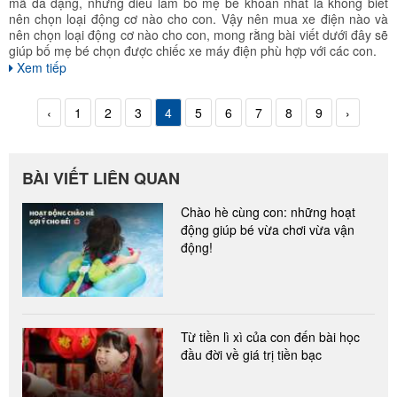
mã đa dạng, nhưng điều làm bố mẹ bé khoăn nhất là không biết
nên chọn loại động cơ nào cho con. Vậy nên mua xe điện nào và
nên chọn loại động cơ nào cho con, mong rằng bài viết dưới đây sẽ
giúp bố mẹ bé chọn được chiếc xe máy điện phù hợp với các con.
Xem tiếp
‹
1
2
3
4
5
6
7
8
9
›
BÀI VIẾT LIÊN QUAN
Chào hè cùng con: những hoạt
động giúp bé vừa chơi vừa vận
động!
Từ tiền lì xì của con đến bài học
đầu đời về giá trị tiền bạc