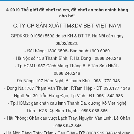
© 2019 Thế giới đồ chơi trẻ em, đồ chơi an toàn chính hãng
cho bé!
C.TY CP SẢN XUẤT TM&DV BBT VIỆT NAM
GPDKKD: 0105815592 do sở KH & ĐT TP. Hà Nội cấp ngày
08/02/2022.
- Đặt hàng: 1800.6598- Bảo hành:1900.6089
- Hà Nội: số 158 Thanh Bình, P. Hà Đông - 0868.246.246
- Tp.HCM1: 957 Cách Mạng Tháng 8, P.Tân Sơn Nhất -
0868.246.246
- Đà Nẵng: 107 Hàm Nghi, P.Thanh Khê - 0931.772.346
- Đồng Nai: 767 Phạm Văn Thuận, P.Tam Hiệp - ĐT: 093.177.4346
- Nghệ An: 30 Trần Hưng Đạo, Tp.Vinh - ĐT: 0961.342.986
- Tp.HCM2: gần chân cầu kinh Thanh Đa, đường Xô Viết Nghệ
Tĩnh - P.26- Q. Bình Thạnh - 0898.068.366
- Hải Phòng: Chân cầu vượt Lạch Tray, Nguyễn Văn Linh, Lê Chân
- 0968.942.346
- Hà Nội: Đặng Thùy Trâm - Cầu Giấy - ĐT: 0968.942.346 (chỉ giao