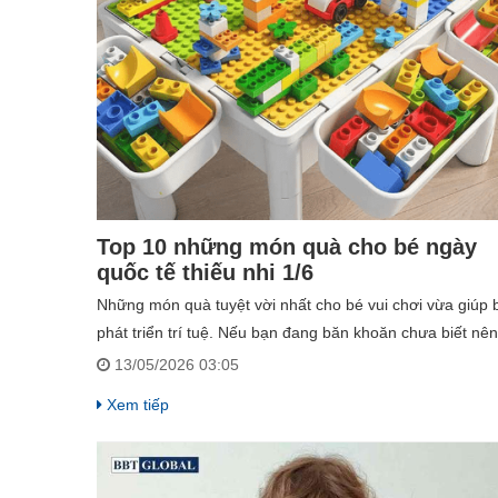
Top 10 những món quà cho bé ngày
quốc tế thiếu nhi 1/6
​Những món quà tuyệt vời nhất cho bé vui chơi vừa giúp 
phát triển trí tuệ. Nếu bạn đang băn khoăn chưa biết nên
chọn gì, hãy cùng Babycuatoi.vn khám phá Top 10 món 
13/05/2026 03:05
cho bé ngày 1/6 được ba mẹ tin chọn nhất dưới đây!
Xem tiếp