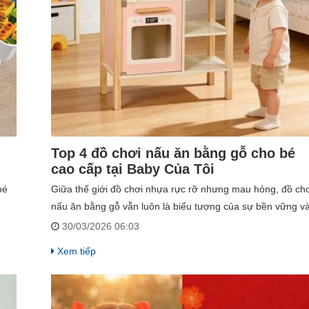
Top 4 đồ chơi nấu ăn bằng gỗ cho bé
cao cấp tại Baby Của Tôi
bé
Giữa thế giới đồ chơi nhựa rực rỡ nhưng mau hỏng, đồ chơ
nấu ăn bằng gỗ vẫn luôn là biểu tượng của sự bền vững v
quà
giáo dục tinh tế. Không chỉ là trò chơi, mỗi bộ bếp là một
30/03/2026 06:03
"trạm khởi đầu" để con khám phá thế giới, rèn luyện kỹ nă
Xem tiếp
và nuôi dưỡng tâm hồn. Hãy cùng Baby Của Tôi tìm ra "ng
nhà nhỏ" lý tưởng nhất cho thiên thần của bạn ngay sau
đây.