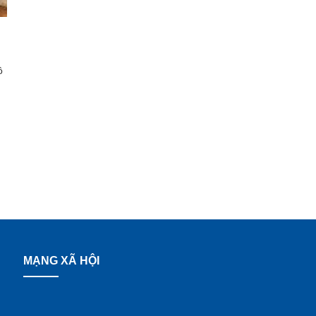
ồ
ẽ,
MẠNG XÃ HỘI