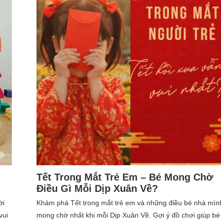
Tết Trong Mắt Trẻ Em – Bé Mong Chờ
Điều Gì Mỗi Dịp Xuân Về?
ời
Khám phá Tết trong mắt trẻ em và những điều bé nhà mìn
vui
mong chờ nhất khi mỗi Dịp Xuân Về. Gợi ý đồ chơi giúp bé