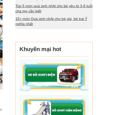
Top 5 món quà sinh nhật cho bé yêu từ 3-6 tuổi
cha mẹ cần biết
15+ món Quà sinh nhật cho bé gái, bé trai Ý
nghĩa nhất
Khuyến mại hot
u