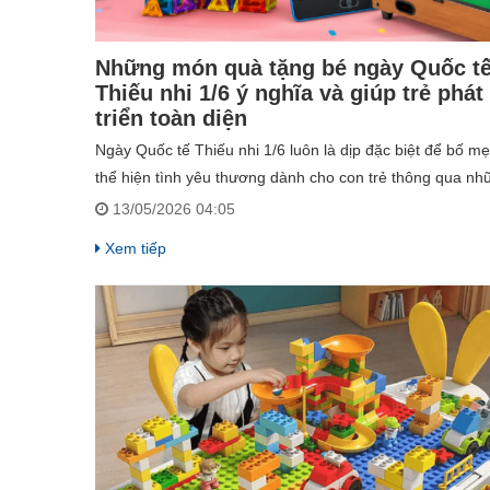
Những món quà tặng bé ngày Quốc t
Thiếu nhi 1/6 ý nghĩa và giúp trẻ phát
triển toàn diện
Ngày Quốc tế Thiếu nhi 1/6 luôn là dịp đặc biệt để bố mẹ
thể hiện tình yêu thương dành cho con trẻ thông qua nh
món quà ý nghĩa. Tuy nhiên, thay vì lựa chọn những mó
13/05/2026 04:05
chơi đơn thuần mang tính giải trí ngắn hạn, nhiều phụ
Xem tiếp
huynh hiện nay ưu tiên các sản phẩm vừa giúp bé vui ch
vừa hỗ trợ phát triển trí tuệ, kỹ năng và khả năng sáng t