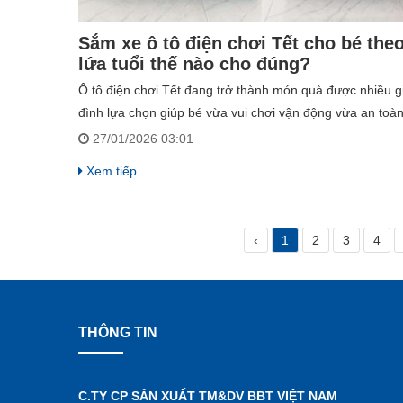
Sắm xe ô tô điện chơi Tết cho bé the
lứa tuổi thế nào cho đúng?
Ô tô điện chơi Tết đang trở thành món quà được nhiều g
đình lựa chọn giúp bé vừa vui chơi vận động vừa an toà
trong những ngày xuân bố mẹ bận rộn tiếp khách.
27/01/2026 03:01
Xem tiếp
‹
1
2
3
4
THÔNG TIN
C.TY CP SẢN XUẤT TM&DV BBT VIỆT NAM