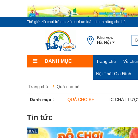
Thế giới đồ chơi trẻ em, đồ chơi an toàn chính hãng cho bé
Khu vực
Hà Nội
DANH MỤC
Trang chủ
Về chún
Nội Thất Gia Đình
Trang chủ
Quà cho bé
Danh mục :
QUÀ CHO BÉ
TC CHẤT LƯ
Tin tức