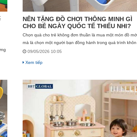
ế
NÊN TẶNG ĐỒ CHƠI THÔNG MINH GÌ
CHO BÉ NGÀY QUỐC TẾ THIẾU NHI?
Chọn quà cho trẻ không đơn thuần là mua một món đồ mới
mà là chọn một người bạn đồng hành trong quá trình khôn
ững
lớn của con. Những món đồ chơi thông minh, có tính định
09/05/2026 10:05
n đồ
hướng nghề nghiệp hoặc kích thích sự vận động linh hoạt
Xem tiếp
của trí não hiện đang là xu hướng được ưu tiên hàng đầu.
ơi
Để giúp cha mẹ có cái nhìn sâu sắc và lựa chọn đúng đắn
ạo.
nhất, bài viết này sẽ phân tích các tiêu chí chọn quà và gợi
những sản phẩm đặc sắc nhất hiện nay.