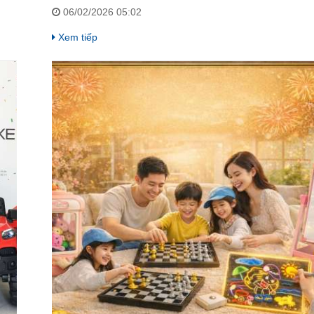
é
vui Tết trọn vẹn, phát triển toàn diện nha ba mẹ ơi.
06/02/2026 05:02
Xem tiếp
ện