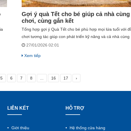
o
Gợi ý quà Tết cho bé giúp cả nhà cùng
chơi, cùng gắn kết
ia
Tổng hợp gợi ý Quà Tết cho bé phù hợp mọi lứa tuổi với đ
n
chơi tương tác giúp con phát triển kỹ năng và cả nhà cùng
chơi gắn kết. Chọn ngay quà Tết ý nghĩa cho bé từ bảng v
27/01/2026 02:01
cờ vua, đồ chơi giáo dục đến máy gắp thú bông.
Xem tiếp
5
6
7
8
...
16
17
›
LIÊN KẾT
HỖ TRỢ
Giới thiệu
Hệ thống cửa hàng