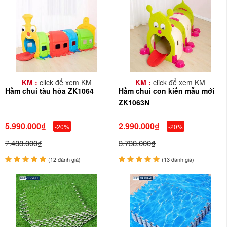
KM :
click để xem KM
KM :
click để xem KM
Hầm chui tàu hỏa ZK1064
Hầm chui con kiến mẫu mới
ZK1063N
5.990.000₫
2.990.000₫
-20%
-20%
7.488.000₫
3.738.000₫
(12 đánh giá)
(13 đánh giá)