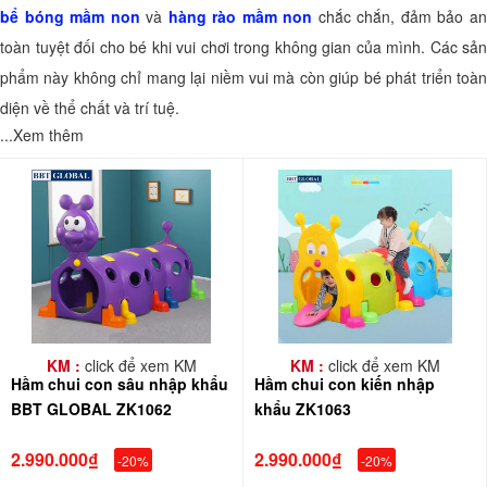
bể bóng mầm non
và
hàng rào mầm non
chắc chắn, đảm bảo a
toàn tuyệt đối cho bé khi vui chơi trong không gian của mình. Các sản
phẩm này không chỉ mang lại niềm vui mà còn giúp bé phát triển toàn
diện về thể chất và trí tuệ.
...Xem thêm
KM :
click để xem KM
KM :
click để xem KM
Hầm chui con sâu nhập khẩu
Hầm chui con kiến nhập
BBT GLOBAL ZK1062
khẩu ZK1063
2.990.000₫
2.990.000₫
-20%
-20%