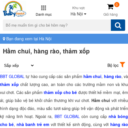
0
Khu vực
Hà Nội
Danh mục
Giỏ hàng
Bạn đang xem tại Hà Nội
Hầm chui, hàng rào, thảm xốp
Bộ lọc
BBT GLOBAL
tự hào cung cấp các sản phẩm
hầm chui
,
hàng rào
, v
thảm xốp
chất lượng cao, an toàn cho các trường mầm non và kh
vui chơi. Các sản phẩm
thảm xốp cho bé
được thiết kế mềm mại, ê
ái, giúp bảo vệ bé khỏi chấn thương khi vui chơi.
Hầm chui
với nhiều
hình dạng độc đáo, màu sắc tươi sáng giúp trẻ vận động và phát triển
kỹ năng linh hoạt. Ngoài ra,
BBT GLOBAL
còn cung cấp
nhà bón
cho bé
,
nhà banh trẻ em
với thiết kế sinh động, cùng với
hàng rà