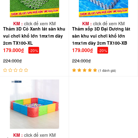
KM :
click để xem KM
KM :
click để xem KM
Thảm 3D Cỏ Xanh lát sàn khu
Thảm xốp 3D Đại Dương lát
vui chơi khổ lớn 1mx1m dày
sàn khu vui chơi khổ lớn
2cm TX100-XL
1mx1m dày 2cm TX100-XB
179.000₫
179.000₫
-20%
-20%
224.000₫
224.000₫
(1 đánh giá)
KM :
click để xem KM