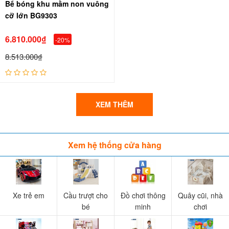
Bể bóng khu mầm non vuông
cỡ lớn BG9303
6.810.000₫
-20%
8.513.000₫
XEM THÊM
Xem hệ thống cửa hàng
Xe trẻ em
Cầu trượt cho
Đồ chơi thông
Quây cũi, nhà
bé
minh
chơi