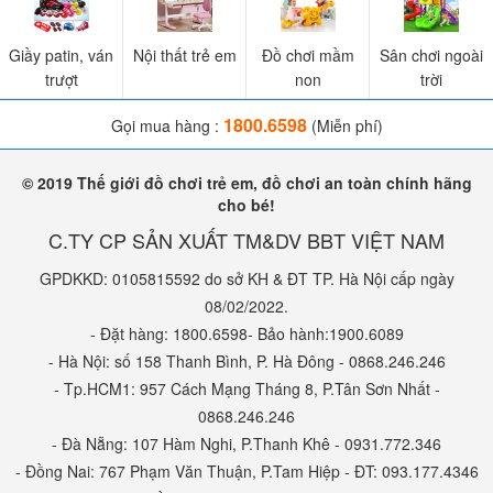
Giầy patin, ván
Nội thất trẻ em
Đồ chơi mầm
Sân chơi ngoài
trượt
non
trời
1800.6598
Gọi mua hàng :
(Miễn phí)
© 2019 Thế giới đồ chơi trẻ em, đồ chơi an toàn chính hãng
cho bé!
C.TY CP SẢN XUẤT TM&DV BBT VIỆT NAM
GPDKKD: 0105815592 do sở KH & ĐT TP. Hà Nội cấp ngày
08/02/2022.
- Đặt hàng: 1800.6598- Bảo hành:1900.6089
- Hà Nội: số 158 Thanh Bình, P. Hà Đông - 0868.246.246
- Tp.HCM1: 957 Cách Mạng Tháng 8, P.Tân Sơn Nhất -
0868.246.246
- Đà Nẵng: 107 Hàm Nghi, P.Thanh Khê - 0931.772.346
- Đồng Nai: 767 Phạm Văn Thuận, P.Tam Hiệp - ĐT: 093.177.4346