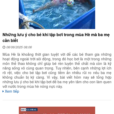
Những lưu ý cho bé khi tập bơi trong mùa Hè mà ba mẹ
cần biết
06/06/2025 08:06
Mùa Hè là khoảng thời gian tuyệt vời để các bé tham gia những
hoạt động ngoài trời sôi động, trong đó học bơi là một trong những
môn thể thao không chỉ giúp bé rèn luyện thể chất mà còn là kỹ
năng sống vô cùng quan trọng. Tuy nhiên, bên cạnh những lợi ích
rõ rệt, việc cho bé tập bơi cũng tiềm ẩn nhiều rủi ro nếu ba mẹ
không chuẩn bị kỹ càng. Vì vậy, bài viết hôm nay sẽ tổng hợp
những lưu ý cho bé khi tập bơi để ba mẹ yên tâm cho con làm quen
với nước trong mùa hè nóng nực này.
Xem tiếp