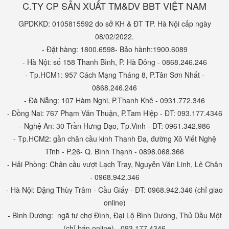
C.TY CP SẢN XUẤT TM&DV BBT VIỆT NAM
GPDKKD: 0105815592 do sở KH & ĐT TP. Hà Nội cấp ngày
08/02/2022.
- Đặt hàng: 1800.6598- Bảo hành:1900.6089
- Hà Nội: số 158 Thanh Bình, P. Hà Đông - 0868.246.246
- Tp.HCM1: 957 Cách Mạng Tháng 8, P.Tân Sơn Nhất -
0868.246.246
- Đà Nẵng: 107 Hàm Nghi, P.Thanh Khê - 0931.772.346
- Đồng Nai: 767 Phạm Văn Thuận, P.Tam Hiệp - ĐT: 093.177.4346
- Nghệ An: 30 Trần Hưng Đạo, Tp.Vinh - ĐT: 0961.342.986
- Tp.HCM2: gần chân cầu kinh Thanh Đa, đường Xô Viết Nghệ
Tĩnh - P.26- Q. Bình Thạnh - 0898.068.366
- Hải Phòng: Chân cầu vượt Lạch Tray, Nguyễn Văn Linh, Lê Chân
- 0968.942.346
- Hà Nội: Đặng Thùy Trâm - Cầu Giấy - ĐT: 0968.942.346 (chỉ giao
online)
- Bình Dương: ngã tư chợ Đình, Đại Lộ Bình Dương, Thủ Dầu Một
(chỉ bán online) - 093.177.4346