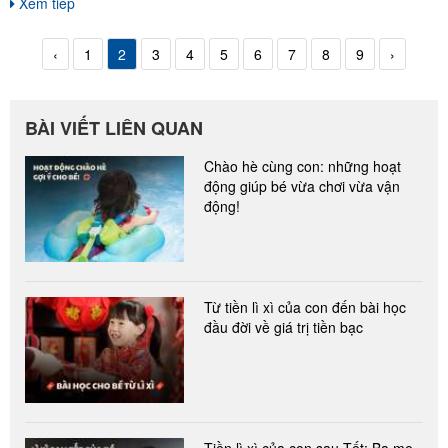
Xem tiếp
‹
1
2
3
4
5
6
7
8
9
›
BÀI VIẾT LIÊN QUAN
Chào hè cùng con: những hoạt
động giúp bé vừa chơi vừa vận
động!
Từ tiền lì xì của con đến bài học
đầu đời về giá trị tiền bạc