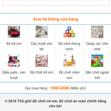
Xem hệ thống cửa hàng
Xe trẻ em
Cầu trượt cho
Đồ chơi thông
Quây cũi, nhà
bé
minh
chơi
Giầy patin, ván
Nội thất trẻ em
Đồ chơi mầm
Sân chơi ngoài
trượt
non
trời
1800.6598
Gọi mua hàng :
(Miễn phí)
© 2019 Thế giới đồ chơi trẻ em, đồ chơi an toàn chính hãng
cho bé!