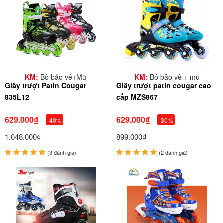
KM:
Bộ bảo vệ+Mũ
KM:
Bộ bảo vệ + mũ
Giầy trượt Patin Cougar
Giầy trượt patin cougar cao
835L12
cấp MZS867
629.000₫
629.000₫
-40%
-30%
1.048.000₫
899.000₫
(3 đánh giá)
(2 đánh giá)