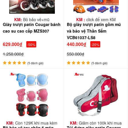
KM:
Bộ bảo vệ+mũ
KM :
click để xem KM
Giày trượt patin Cougar bánh
Bộ giày trượt patin gồm mũ
cao su cao cấp MZS307
và bảo vệ Thần Sấm
VCB61037-LS8
629.000₫
440.000₫
-50%
-20%
1.258.000₫
550.000₫
(5 đánh giá)
(5 đánh giá)
KM:
Còn 129K khi mua kèm
KM:
Giảm còn 100k khi mua
Bộ bảo vệ tay chân 6 món
Túi đựng giày patin Cougar