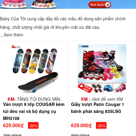
Baby Của Tôi cung cấp đầy đủ các mẫu đồ dùng sản phẩm chính
hãng, chất lượng nhất giá rẻ khuyến mãi ưu đãi cao.
...Xem thêm
KM:
TẶNG TÚI ĐỰNG VÁN
KM :
click để xem KM
Ván trượt 9 lớp COUGAR kèm
Giầy trượt Patin Cougar 1
TRƯỢT
túi đeo vai và bộ dụng cụ
bánh phát sáng 835LSG
MH3108
629.000₫
629.000₫
-20%
-30%
786.000₫
899.000₫