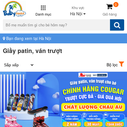
0
Khu vực
Hà Nội
Danh mục
Giỏ hàng
Bạn đang xem tại Hà Nội
Giầy patin, ván trượt
Bộ lọc