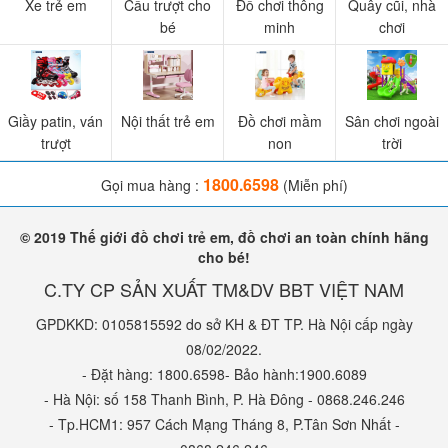
Xe trẻ em
Cầu trượt cho
Đồ chơi thông
Quây cũi, nhà
bé
minh
chơi
Giầy patin, ván
Nội thất trẻ em
Đồ chơi mầm
Sân chơi ngoài
trượt
non
trời
1800.6598
Gọi mua hàng :
(Miễn phí)
© 2019 Thế giới đồ chơi trẻ em, đồ chơi an toàn chính hãng
cho bé!
C.TY CP SẢN XUẤT TM&DV BBT VIỆT NAM
GPDKKD: 0105815592 do sở KH & ĐT TP. Hà Nội cấp ngày
08/02/2022.
- Đặt hàng: 1800.6598- Bảo hành:1900.6089
- Hà Nội: số 158 Thanh Bình, P. Hà Đông - 0868.246.246
- Tp.HCM1: 957 Cách Mạng Tháng 8, P.Tân Sơn Nhất -