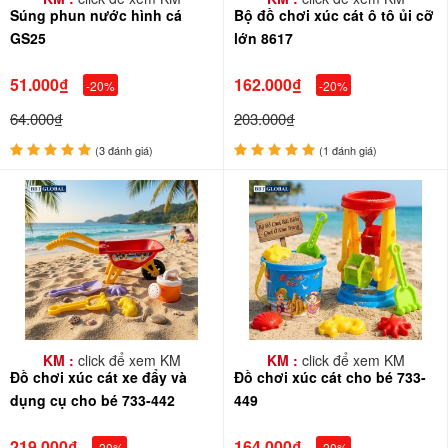
Súng phun nước hình cá
Bộ đồ chơi xúc cát ô tô ủi cỡ
GS25
lớn 8617
51.000₫
162.000₫
-20%
-20%
64.000₫
203.000₫
(3 đánh giá)
(1 đánh giá)
KM :
click để xem KM
KM :
click để xem KM
Đồ chơi xúc cát xe đẩy và
Đồ chơi xúc cát cho bé 733-
dụng cụ cho bé 733-442
449
219.000₫
164.000₫
-20%
-20%