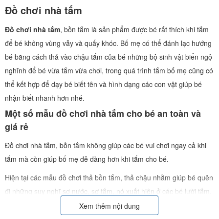
Đồ chơi nhà tắm
Đồ chơi nhà tắm
, bồn tắm là sản phẩm được bé rất thích khi tắm
để bé không vùng vẫy và quấy khóc. Bố mẹ có thể đánh lạc hướng
bé bằng cách thả vào chậu tắm của bé những bộ sinh vật biển ngộ
nghĩnh để bé vừa tắm vừa chơi, trong quá trình tắm bố mẹ cũng có
thể kết hợp để dạy bé biết tên và hình dạng các con vật giúp bé
nhận biết nhanh hơn nhé.
Một số mẫu đồ chơi nhà tắm cho bé an toàn và
giá rẻ
Đồ chơi nhà tắm, bồn tắm không giúp các bé vui chơi ngay cả khi
tắm mà còn giúp bố mẹ dễ dàng hơn khi tắm cho bé.
Hiện tại các mẫu đồ chơi thả bồn tắm, thả chậu nhằm giúp bé quên
đi những suy nghĩ sợ nước, sợ tắm, nó xuất hiện ở các bé lười tắm.
Những mẫu đồ chơi được làm từ cao su cao cấp nên có thể an toàn
Xem thêm nội dung
cho bé tiếp xúc và ngâm trong nước. Những mẫu
đồ chơi nhà