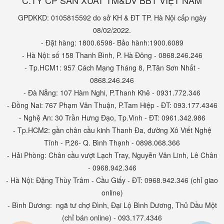
C.TY CP SẢN XUẤT TM&DV BBT VIỆT NAM
GPDKKD: 0105815592 do sở KH & ĐT TP. Hà Nội cấp ngày
08/02/2022.
- Đặt hàng: 1800.6598- Bảo hành:1900.6089
- Hà Nội: số 158 Thanh Bình, P. Hà Đông - 0868.246.246
- Tp.HCM1: 957 Cách Mạng Tháng 8, P.Tân Sơn Nhất -
0868.246.246
- Đà Nẵng: 107 Hàm Nghi, P.Thanh Khê - 0931.772.346
- Đồng Nai: 767 Phạm Văn Thuận, P.Tam Hiệp - ĐT: 093.177.4346
- Nghệ An: 30 Trần Hưng Đạo, Tp.Vinh - ĐT: 0961.342.986
- Tp.HCM2: gần chân cầu kinh Thanh Đa, đường Xô Viết Nghệ
Tĩnh - P.26- Q. Bình Thạnh - 0898.068.366
- Hải Phòng: Chân cầu vượt Lạch Tray, Nguyễn Văn Linh, Lê Chân
- 0968.942.346
- Hà Nội: Đặng Thùy Trâm - Cầu Giấy - ĐT: 0968.942.346 (chỉ giao
online)
- Bình Dương: ngã tư chợ Đình, Đại Lộ Bình Dương, Thủ Dầu Một
(chỉ bán online) - 093.177.4346