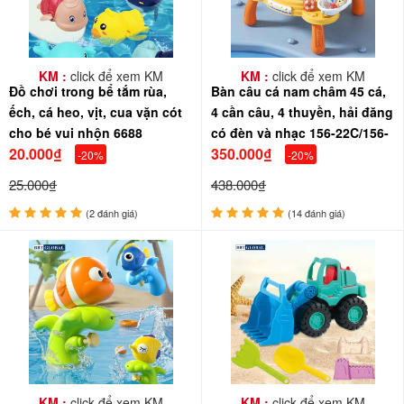
KM :
click để xem KM
KM :
click để xem KM
Đồ chơi trong bể tắm rùa,
Bàn câu cá nam châm 45 cá,
ếch, cá heo, vịt, cua vặn cót
4 cần câu, 4 thuyền, hải đăng
cho bé vui nhộn 6688
có đèn và nhạc 156-22C/156-
20.000₫
350.000₫
23C
-20%
-20%
25.000₫
438.000₫
(2 đánh giá)
(14 đánh giá)
KM :
click để xem KM
KM :
click để xem KM