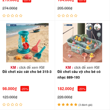
274.000₫
205.000₫
KM :
click để xem KM
KM :
click để xem KM
Đồ chơi xúc cát cho bé 315-3
Đồ chơi câu vịt cho bé có
nhạc 889-193
98.000₫
182.000₫
-20%
-20%
123.000₫
228.000₫
(3 đánh giá)