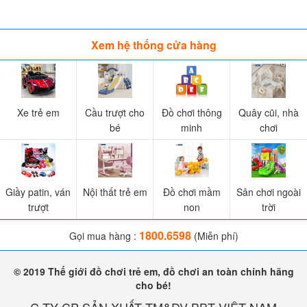
tắm
chủ yếu là các hình thù động vật được làm khá xinh xắn và
màu sắc bắt mắt. Các bé thường thích thú với những bộ độ chơi
Xem hệ thống cửa hàng
nhiều màu và nhiều hình giúp tăng tính tìm tòi, kích thích não bộ.
Việc sử dụng đồ chơi cần có thời gian nhất định với bé, nên cho các
bé chơi từ 30-40 phút rồi cho bé ra ngoài nghỉ hoặc dừng. Không
Xe trẻ em
Cầu trượt cho
Đồ chơi thông
Quây cũi, nhà
nên chơi quá lâu khiến cơ thể bé bị ảnh hưởng.
bé
minh
chơi
Giầy patin, ván
Nội thất trẻ em
Đồ chơi mầm
Sân chơi ngoài
trượt
non
trời
1800.6598
Gọi mua hàng :
(Miễn phí)
© 2019 Thế giới đồ chơi trẻ em, đồ chơi an toàn chính hãng
cho bé!