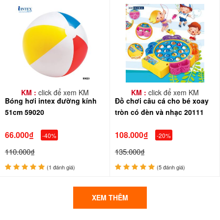
KM :
click để xem KM
KM :
click để xem KM
Bóng hơi intex đường kính
Đồ chơi câu cá cho bé xoay
51cm 59020
tròn có đèn và nhạc 20111
66.000₫
108.000₫
-40%
-20%
110.000₫
135.000₫
(1 đánh giá)
(5 đánh giá)
XEM THÊM