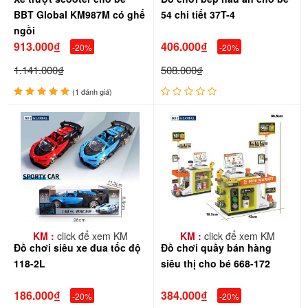
BBT Global KM987M có ghế
54 chi tiết 37T-4
ngồi
913.000₫
406.000₫
-20%
-20%
1.141.000₫
508.000₫
(1 đánh giá)
KM :
click để xem KM
KM :
click để xem KM
Đồ chơi siêu xe đua tốc độ
Đồ chơi quầy bán hàng
118-2L
siêu thị cho bé 668-172
186.000₫
384.000₫
-20%
-20%