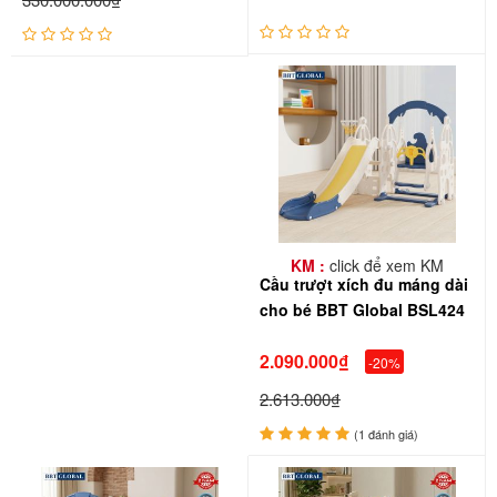
KM :
click để xem KM
Cầu trượt xích đu máng dài
cho bé BBT Global BSL424
2.090.000₫
-20%
2.613.000₫
(1 đánh giá)