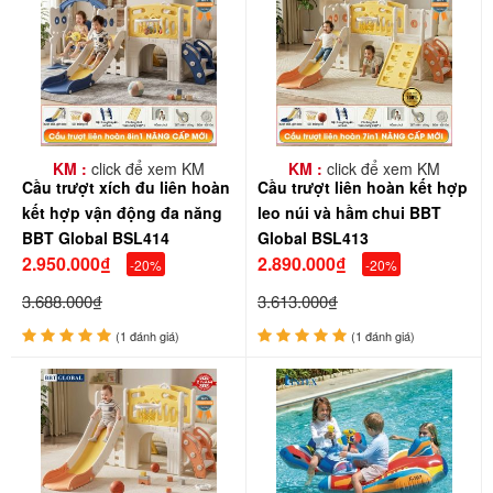
KM :
click để xem KM
KM :
click để xem KM
Cầu trượt xích đu liên hoàn
Cầu trượt liên hoàn kết hợp
kết hợp vận động đa năng
leo núi và hầm chui BBT
BBT Global BSL414
Global BSL413
2.950.000₫
2.890.000₫
-20%
-20%
3.688.000₫
3.613.000₫
(1 đánh giá)
(1 đánh giá)