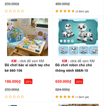
233.000₫
480.000₫
(2 đánh giá)
KM :
click để xem KM
KM :
click để xem KM
Đồ chơi bác sĩ xách tay cho
Đồ chơi robot chú chó
bé 660-106
thông minh 688A-10
186.000₫
659.000₫
-20%
-20%
233.000₫
824.000₫
(1 đánh giá)