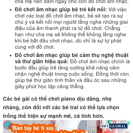
cha mẹ nên sắm ngay cho con đồ chơi âm nhạc.
Với việc
Đồ chơi âm nhạc giúp bé trẻ kết nối:
chơi các loại đồ chơi âm nhạc, bé sẽ tạo ra sự
chú ý và kết nối mọi người lắng nghe những giai
điệu của âm thanh phát ra từ đồ chơi. Chẳng
hạn như cha mẹ sẽ không thể không lắng nghe
khi bé bắt đầu chơi nhạc, dù chỉ là sự tự phát
cùng với đồ chơi.
Đồ chơi âm nhạc giúp bé cảm thụ nghệ thuật
Đồ chơi âm nhạc chính là
và thư giãn hiệu quả:
bước đầu giúp trẻ tăng cường khả năng cảm
nhận nghệ thuật trong cuộc sống. Đồng thời còn
giúp bé thư giãn tinh thần và đầu óc sau những
giây phút học tập căng thẳng.
Các bé gái có thể chơi piano dịu dàng, nhẹ
nhàng, còn đối với các bé trai có thể lựa chọn
trống thể hiện sự mạnh mẽ, cá tính hơn.