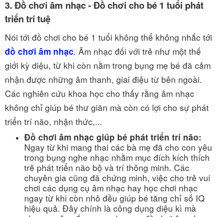
3. Đồ chơi âm nhạc - Đồ chơi cho bé 1 tuổi phát
triển trí tuệ
Nói tới đồ chơi cho bé 1 tuổi không thể không nhắc tới
. Âm nhạc đối với trẻ như một thế
đồ chơi âm nhạc
giới kỳ diệu, từ khi còn nằm trong bụng mẹ bé đã cảm
nhận được những âm thanh, giai điệu từ bên ngoài.
Các nghiên cứu khoa học cho thấy rằng âm nhạc
không chỉ giúp bé thư giãn mà còn có lợi cho sự phát
triển trí não, nhận thức,...
Đồ chơi âm nhạc giúp bé phát triển trí não:
Ngay từ khi mang thai các bà mẹ đã cho con yêu
trong bụng nghe nhạc nhằm mục đích kích thích
trẻ phát triển não bộ và trí thông minh. Các
chuyên gia cũng đã chứng minh, việc cho trẻ vui
chơi các dụng cụ âm nhạc hay học chơi nhạc
ngay từ khi còn nhỏ đều giúp bé tăng chỉ số IQ
hiệu quả. Đây chính là công dụng diệu kì mà