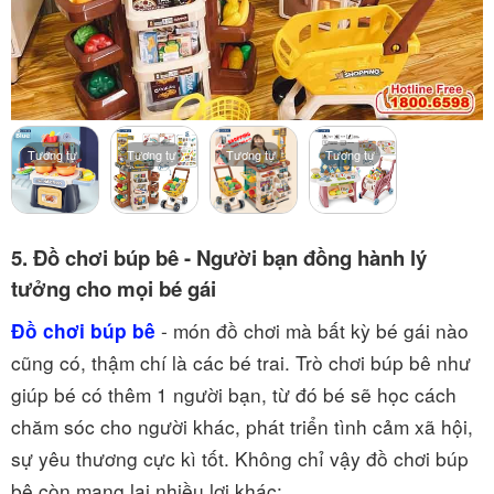
Tương tự
Tương tự
Tương tự
Tương tự
5. Đồ chơi búp bê - Người bạn đồng hành lý
tưởng cho mọi bé gái
- món đồ chơi mà bất kỳ bé gái nào
Đồ chơi búp bê
cũng có, thậm chí là các bé trai. Trò chơi búp bê như
giúp bé có thêm 1 người bạn, từ đó bé sẽ học cách
chăm sóc cho người khác, phát triển tình cảm xã hội,
sự yêu thương cực kì tốt. Không chỉ vậy đồ chơi búp
bê còn mang lại nhiều lợi khác: