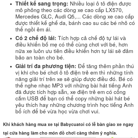
Nhiều loại ô tô điện được
Thiết kế sang trọng:
mô phỏng theo các dòng xe cao cấp LX570,
Mercedes GLC, Audi Q5,... Các dòng xe cao cấp
được thiết kế ghế da, bánh cao su các bé nhỏ có
thể ngồi êm ái.
Tích hợp cả chế độ tự lái và
Có 2 chế độ lái:
điều khiển bố mẹ có thể cùng chơi với bé, hơn
nữa xe luôn ưu tiên điều khiển hơn tự lái sẽ đảm
bảo an toàn cho bé.
Để tăng thêm phần thú
Giải trí đa phương tiện:
vị khi cho bé chơi ô tô điện trẻ em thì những tính
năng giải trí trên xe sẽ giúp được điều đó. Bé có
thể nghe nhạc MP3 với những bài hát tiếng Anh
đã được tích hợp sẵn, xe điện trẻ em có cổng
cắm USB để bạn có thể copy những bài hát bé
yêu thích hay những chương trình học tiếng Anh
bổ ích để bé vừa học vừa chơi vui.
Khi khách hàng mua xe tại Babycuatoi có lễ bàn giao xe ngay
tại cửa hàng làm cho món đồ chơi càng thêm ý nghĩa.