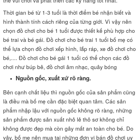
thể vui chơi và phát triển các kỹ năng tốt nhất.
Thời gian bé từ 1-3 tuổi là thời điểm bé nhận biết và
hình thành tính cách riêng của từng giới. Vì vậy nên
chọn đồ chơi cho bé 1 tuổi được thiết kế phù hợp cho
bé trai và bé gái. Đồ chơi cho bé trai 1 tuổi bố mẹ có
thể lựa chọn đồ chơi xếp hình, lắp ráp, xe đồ chơi cho
bé,.... Đồ chơi cho bé gái 1 tuổi có thể chọn các đồ
chơi như búp bê, đồ chơi âm nhạc, quây bóng
Nguồn gốc, xuất xứ rõ ràng.
Bên cạnh chất liệu thì nguồn gốc của sản phẩm cũng
là điều mà bố mẹ cần đặc biệt quan tâm. Các sản
phẩm nhập lậu với nguồn gốc không rõ ràng, những
sản phẩm được sản xuất nhỏ lẻ thô sơ không chỉ
không được đẹp mà còn gây mất an toàn cho bé. Do
vậy, bố mẹ nên mua tại những đơn vị bán đồ chơi uy