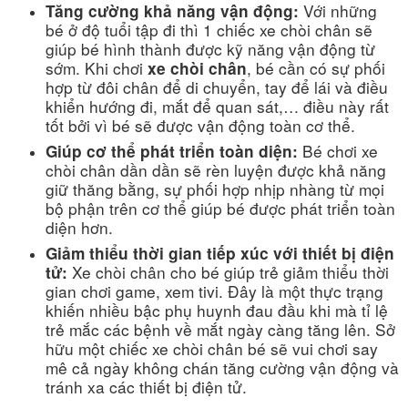
Với những
Tăng cường khả năng vận động:
bé ở độ tuổi tập đi thì 1 chiếc xe chòi chân sẽ
giúp bé hình thành được kỹ năng vận động từ
sớm. Khi chơi
, bé cần có sự phối
xe chòi chân
hợp từ đôi chân để di chuyển, tay để lái và điều
khiển hướng đi, mắt để quan sát,… điều này rất
tốt bởi vì bé sẽ được vận động toàn cơ thể.
Bé chơi xe
Giúp cơ thể phát triển toàn diện:
chòi chân dần dần sẽ rèn luyện được khả năng
giữ thăng bằng, sự phối hợp nhịp nhàng từ mọi
bộ phận trên cơ thể giúp bé được phát triển toàn
diện hơn.
Giảm thiểu thời gian tiếp xúc với thiết bị điện
Xe chòi chân cho bé giúp trẻ giảm thiểu thời
tử:
gian chơi game, xem tivi. Đây là một thực trạng
khiến nhiều bậc phụ huynh đau đầu khi mà tỉ lệ
trẻ mắc các bệnh về mắt ngày càng tăng lên. Sở
hữu một chiếc xe chòi chân bé sẽ vui chơi say
mê cả ngày không chán tăng cường vận động và
tránh xa các thiết bị điện tử.