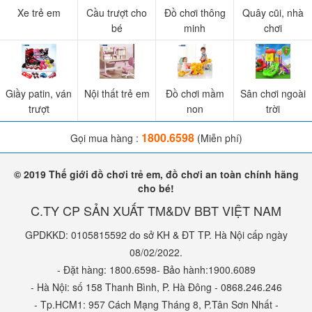
Xe trẻ em
Cầu trượt cho
Đồ chơi thông
Quây cũi, nhà
bé
minh
chơi
Giầy patin, ván
Nội thất trẻ em
Đồ chơi mầm
Sân chơi ngoài
trượt
non
trời
1800.6598
Gọi mua hàng :
(Miễn phí)
© 2019 Thế giới đồ chơi trẻ em, đồ chơi an toàn chính hãng
cho bé!
C.TY CP SẢN XUẤT TM&DV BBT VIỆT NAM
GPDKKD: 0105815592 do sở KH & ĐT TP. Hà Nội cấp ngày
08/02/2022.
- Đặt hàng: 1800.6598- Bảo hành:1900.6089
- Hà Nội: số 158 Thanh Bình, P. Hà Đông - 0868.246.246
- Tp.HCM1: 957 Cách Mạng Tháng 8, P.Tân Sơn Nhất -