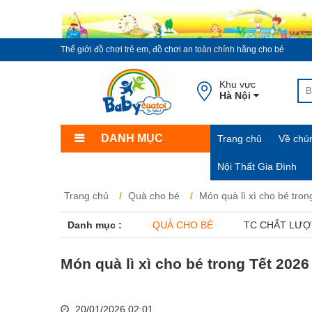
Thế giới đồ chơi trẻ em, đồ chơi an toàn chính hãng cho bé
Khu vực
Hà Nội
DANH MỤC
Trang chủ
Về chún
Nội Thất Gia Đình
Trang chủ
Quà cho bé
Món quà lì xì cho bé tron
Danh mục :
QUÀ CHO BÉ
TC CHẤT LƯ
Món quà lì xì cho bé trong Tết 2026
20/01/2026 02:01