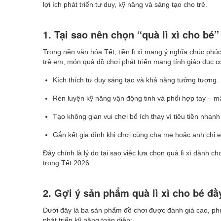
lợi ích phát triển tư duy, kỹ năng và sáng tạo cho trẻ.
1. Tại sao nên chọn “quà lì xì cho bé”
Trong nền văn hóa Tết, tiền lì xì mang ý nghĩa chúc phúc
trẻ em, món quà đồ chơi phát triển mang tính giáo dục có
Kích thích tư duy sáng tạo và khả năng tưởng tượng.
Rèn luyện kỹ năng vận động tinh và phối hợp tay – mắ
Tạo không gian vui chơi bổ ích thay vì tiêu tiền nhan
Gắn kết gia đình khi chơi cùng cha mẹ hoặc anh chị 
Đây chính là lý do tại sao việc lựa chọn quà lì xì dành ch
trong Tết 2026.
2. Gợi ý sản phẩm quà lì xì cho bé đầy
Dưới đây là ba sản phẩm đồ chơi được đánh giá cao, phù
phát triển kỹ năng toàn diện: