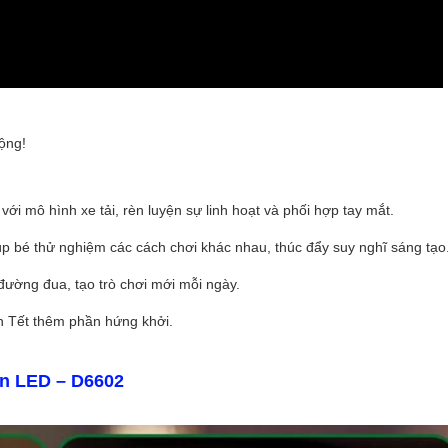
ộng!
với mô hình xe tải, rèn luyện sự linh hoạt và phối hợp tay mắt.
úp bé thử nghiệm các cách chơi khác nhau, thúc đẩy suy nghĩ sáng tạo
đường đua, tạo trò chơi mới mỗi ngày.
ến Tết thêm phần hứng khởi.
èn LED – D6602