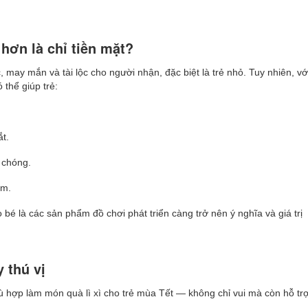
 hơn là chỉ tiền mặt?
, may mắn và tài lộc cho người nhận, đặc biệt là trẻ nhỏ. Tuy nhiên, vớ
 thể giúp trẻ:
t.
h chóng.
em.
o bé là các sản phẩm đồ chơi phát triển càng trở nên ý nghĩa và giá trị
 thú vị
 hợp làm món quà lì xì cho trẻ mùa Tết — không chỉ vui mà còn hỗ tr