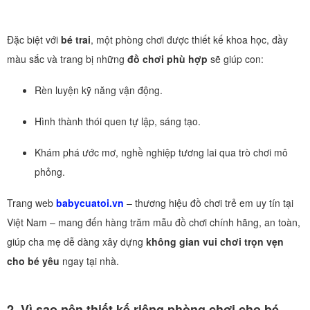
Đặc biệt với
bé trai
, một phòng chơi được thiết kế khoa học, đầy
màu sắc và trang bị những
đồ chơi phù hợp
sẽ giúp con:
Rèn luyện kỹ năng vận động.
Hình thành thói quen tự lập, sáng tạo.
Khám phá ước mơ, nghề nghiệp tương lai qua trò chơi mô
phỏng.
Trang web
babycuatoi.vn
– thương hiệu đồ chơi trẻ em uy tín tại
Việt Nam – mang đến hàng trăm mẫu đồ chơi chính hãng, an toàn,
giúp cha mẹ dễ dàng xây dựng
không gian vui chơi trọn vẹn
cho bé yêu
ngay tại nhà.
2. Vì sao nên thiết kế riêng phòng chơi cho bé