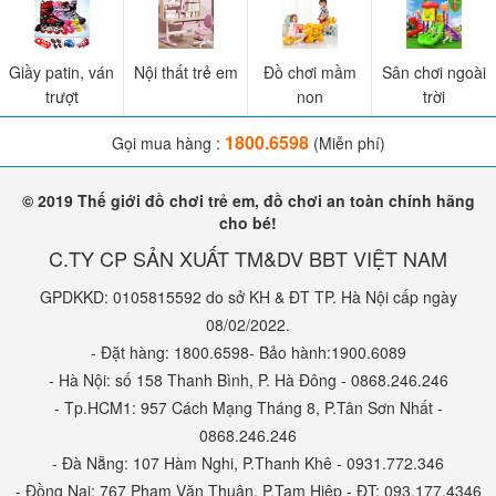
Giầy patin, ván
Nội thất trẻ em
Đồ chơi mầm
Sân chơi ngoài
trượt
non
trời
1800.6598
Gọi mua hàng :
(Miễn phí)
© 2019 Thế giới đồ chơi trẻ em, đồ chơi an toàn chính hãng
cho bé!
C.TY CP SẢN XUẤT TM&DV BBT VIỆT NAM
GPDKKD: 0105815592 do sở KH & ĐT TP. Hà Nội cấp ngày
08/02/2022.
- Đặt hàng: 1800.6598- Bảo hành:1900.6089
- Hà Nội: số 158 Thanh Bình, P. Hà Đông - 0868.246.246
- Tp.HCM1: 957 Cách Mạng Tháng 8, P.Tân Sơn Nhất -
0868.246.246
- Đà Nẵng: 107 Hàm Nghi, P.Thanh Khê - 0931.772.346
- Đồng Nai: 767 Phạm Văn Thuận, P.Tam Hiệp - ĐT: 093.177.4346