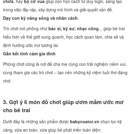
chữa
, hay
bộ cờ vua
giúp con học cách tư duy logic, sáng tạo
trong việc lắp ráp, xây dựng mô hình và giải quyết vấn đề.
Dạy con kỹ năng sống và nhân cách
Trò chơi mô phỏng như
bác sĩ, kỹ sư, nhạc công
... giúp bé trai
hiểu hơn về thế giới xung quanh, học cách quan tâm, chia sẻ và
định hướng ước mơ tương lai.
Gắn kết tình cảm gia đình
Phòng chơi cũng là nơi để cha mẹ cùng con trải nghiệm niềm vui,
cùng tham gia các trò chơi – tạo nên những kỷ niệm tuổi thơ đáng
nhớ.
3. Gợi ý 6 món đồ chơi giúp ươm mầm ước mơ
cho bé trai
Dưới đây là những sản phẩm được
babycuatoi.vn
chọn lọc kỹ
càng, vừa an toàn, vừa giúp bé phát triển toàn diện: