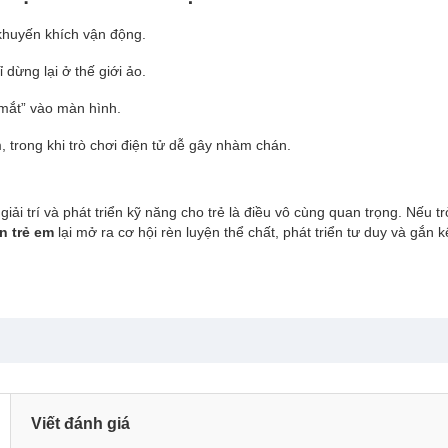
n khuyến khích vận động.
 dừng lại ở thế giới ảo.
n mắt” vào màn hình.
, trong khi trò chơi điện tử dễ gây nhàm chán.
iải trí và phát triển kỹ năng cho trẻ là điều vô cùng quan trọng. Nếu tr
ện trẻ em
lại mở ra cơ hội rèn luyện thể chất, phát triển tư duy và gắn k
Viết đánh giá