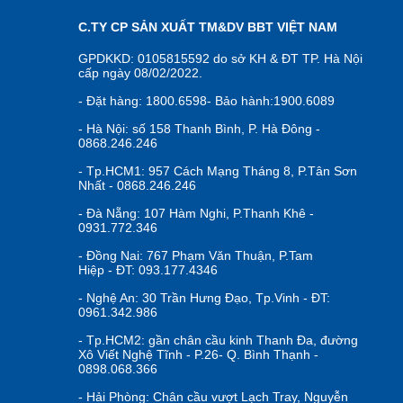
C.TY CP SẢN XUẤT TM&DV BBT VIỆT NAM
GPDKKD: 0105815592 do sở KH & ĐT TP. Hà Nội
cấp ngày 08/02/2022.
- Đặt hàng: 1800.6598- Bảo hành:1900.6089
- Hà Nội: số 158 Thanh Bình, P. Hà Đông -
0868.246.246
- Tp.HCM1: 957 Cách Mạng Tháng 8, P.Tân Sơn
Nhất - 0868.246.246
- Đà Nẵng: 107 Hàm Nghi, P.Thanh Khê -
0931.772.346
- Đồng Nai: 767 Phạm Văn Thuận, P.Tam
Hiệp - ĐT: 093.177.4346
- Nghệ An: 30 Trần Hưng Đạo, Tp.Vinh - ĐT:
0961.342.986
- Tp.HCM2: gần chân cầu kinh Thanh Đa, đường
Xô Viết Nghệ Tĩnh - P.26- Q. Bình Thạnh -
0898.068.366
- Hải Phòng: Chân cầu vượt Lạch Tray, Nguyễn