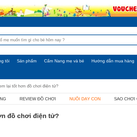
g tôi
Sản phẩm
Cẩm Nang mẹ và bé
Hướng dẫn mua hàng
 em lại tốt hơn đồ chơi điện tử?
ỢNG
REVIEW ĐỒ CHƠI
NUÔI DẠY CON
SAO CHƠI
hơn đồ chơi điện tử?