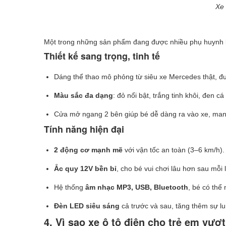
Xe 
Một trong những sản phẩm đang được nhiều phụ huynh lự
Thiết kế sang trọng, tinh tế
Dáng thể thao mô phỏng từ siêu xe Mercedes thật, đ
Màu sắc đa dạng
: đỏ nổi bật, trắng tinh khôi, đen c
Cửa mở ngang 2 bên giúp bé dễ dàng ra vào xe, mang 
Tính năng hiện đại
2 động cơ mạnh mẽ
với vận tốc an toàn (3–6 km/h).
Ắc quy 12V bền bỉ
, cho bé vui chơi lâu hơn sau mỗi 
Hệ thống
âm nhạc MP3, USB, Bluetooth
, bé có thể 
Đèn LED siêu sáng
cả trước và sau, tăng thêm sự lung
4. Vì sao xe ô tô điện cho trẻ em vượt