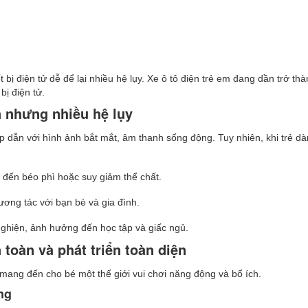
t bị điện tử dễ để lại nhiều hệ lụy. Xe ô tô điện trẻ em đang dần trở th
bị điện tử.
n nhưng nhiều hệ lụy
p dẫn với hình ảnh bắt mắt, âm thanh sống động. Tuy nhiên, khi trẻ d
n đến béo phì hoặc suy giảm thể chất.
tương tác với bạn bè và gia đình.
 nghiện, ảnh hưởng đến học tập và giấc ngủ.
 toàn và phát triển toàn diện
mang đến cho bé một thế giới vui chơi năng động và bổ ích.
ng