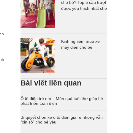
cho bé? Top 5 cầu trượt
được yêu thích nhất cho
con chơi tại nhà tăng
sức đề kháng
ành
Kinh nghiệm mua xe
máy điện cho bé
ành
Bài viết liên quan
Ô tô điện trẻ em – Món quà tuổi thơ giúp bé
phát triển toàn diện
Bí quyết chọn xe ô tô điện giá rẻ nhưng vẫn
“xịn sò” cho bé yêu