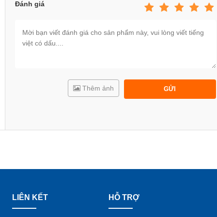
Đánh giá
Thêm ảnh
GỬI
LIÊN KẾT
HỖ TRỢ