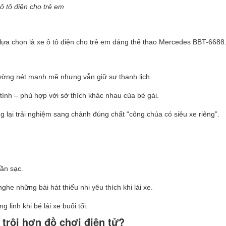
ô tô điện cho trẻ em
a chọn là xe ô tô điện cho trẻ em dáng thể thao Mercedes BBT-6688
ường nét mạnh mẽ nhưng vẫn giữ sự thanh lịch.
á tính – phù hợp với sở thích khác nhau của bé gái.
lại trải nghiệm sang chảnh đúng chất “công chúa có siêu xe riêng”.
lần sạc.
nghe những bài hát thiếu nhi yêu thích khi lái xe.
 linh khi bé lái xe buổi tối.
 trội hơn đồ chơi điện tử?