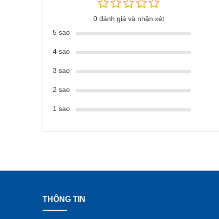
0 đánh giá và nhận xét
5 sao
4 sao
3 sao
2 sao
1 sao
THÔNG TIN