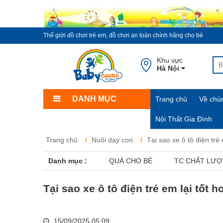
Thế giới đồ chơi trẻ em, đồ chơi an toàn chính hãng cho bé
Khu vực
Hà Nội
DANH MỤC
Trang chủ
Về chún
Nội Thất Gia Đình
Trang chủ
Nuôi dạy con
Tại sao xe ô tô điện trẻ
Danh mục :
QUÀ CHO BÉ
TC CHẤT LƯ
Tại sao xe ô tô điện trẻ em lại tốt 
15/09/2025 05:09