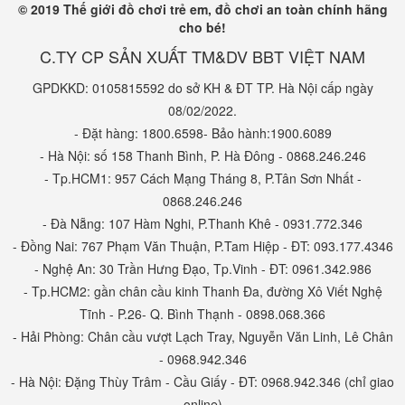
© 2019 Thế giới đồ chơi trẻ em, đồ chơi an toàn chính hãng
cho bé!
C.TY CP SẢN XUẤT TM&DV BBT VIỆT NAM
GPDKKD: 0105815592 do sở KH & ĐT TP. Hà Nội cấp ngày
08/02/2022.
- Đặt hàng: 1800.6598- Bảo hành:1900.6089
- Hà Nội: số 158 Thanh Bình, P. Hà Đông - 0868.246.246
- Tp.HCM1: 957 Cách Mạng Tháng 8, P.Tân Sơn Nhất -
0868.246.246
- Đà Nẵng: 107 Hàm Nghi, P.Thanh Khê - 0931.772.346
- Đồng Nai: 767 Phạm Văn Thuận, P.Tam Hiệp - ĐT: 093.177.4346
- Nghệ An: 30 Trần Hưng Đạo, Tp.Vinh - ĐT: 0961.342.986
- Tp.HCM2: gần chân cầu kinh Thanh Đa, đường Xô Viết Nghệ
Tĩnh - P.26- Q. Bình Thạnh - 0898.068.366
- Hải Phòng: Chân cầu vượt Lạch Tray, Nguyễn Văn Linh, Lê Chân
- 0968.942.346
- Hà Nội: Đặng Thùy Trâm - Cầu Giấy - ĐT: 0968.942.346 (chỉ giao
online)