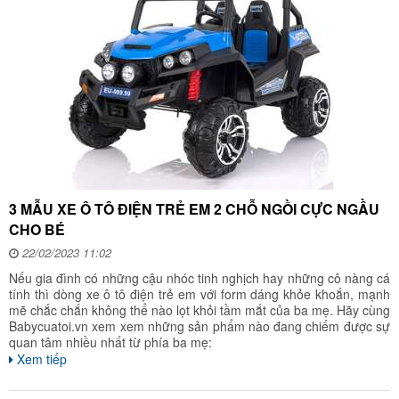
3 MẪU XE Ô TÔ ĐIỆN TRẺ EM 2 CHỖ NGỒI CỰC NGẦU
CHO BÉ
22/02/2023 11:02
Nếu gia đình có những cậu nhóc tinh nghịch hay những cô nàng cá
tính thì dòng xe ô tô điện trẻ em với form dáng khỏe khoắn, mạnh
mẽ chắc chắn không thể nào lọt khỏi tầm mắt của ba mẹ. Hãy cùng
Babycuatoi.vn xem xem những sản phẩm nào đang chiếm được sự
quan tâm nhiều nhất từ phía ba mẹ:
Xem tiếp