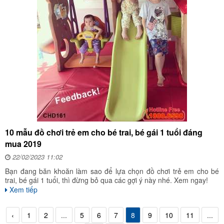
10 mẫu đồ chơi trẻ em cho bé trai, bé gái 1 tuổi đáng
mua 2019
22/02/2023 11:02
Bạn đang băn khoăn làm sao để lựa chọn đồ chơi trẻ em cho bé
trai, bé gái 1 tuổi, thì đừng bỏ qua các gợi ý này nhé. Xem ngay!
Xem tiếp
‹
1
2
...
5
6
7
8
9
10
11
...