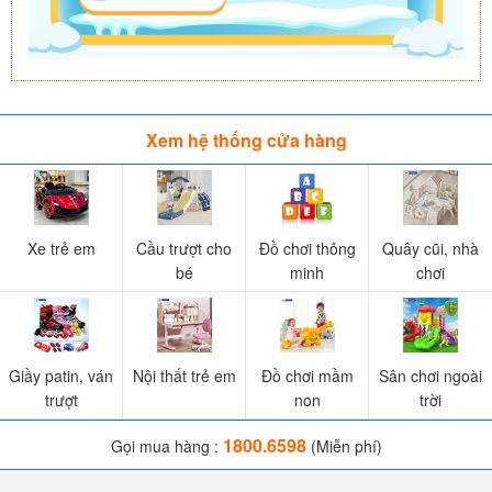
Xem hệ thống cửa hàng
Xe trẻ em
Cầu trượt cho
Đồ chơi thông
Quây cũi, nhà
bé
minh
chơi
Giầy patin, ván
Nội thất trẻ em
Đồ chơi mầm
Sân chơi ngoài
trượt
non
trời
1800.6598
Gọi mua hàng :
(Miễn phí)