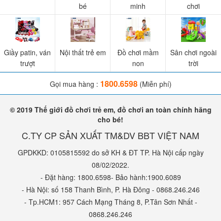
bé
minh
chơi
Giầy patin, ván
Nội thất trẻ em
Đồ chơi mầm
Sân chơi ngoài
trượt
non
trời
1800.6598
Gọi mua hàng :
(Miễn phí)
© 2019 Thế giới đồ chơi trẻ em, đồ chơi an toàn chính hãng
cho bé!
C.TY CP SẢN XUẤT TM&DV BBT VIỆT NAM
GPDKKD: 0105815592 do sở KH & ĐT TP. Hà Nội cấp ngày
08/02/2022.
- Đặt hàng: 1800.6598- Bảo hành:1900.6089
- Hà Nội: số 158 Thanh Bình, P. Hà Đông - 0868.246.246
- Tp.HCM1: 957 Cách Mạng Tháng 8, P.Tân Sơn Nhất -
0868.246.246