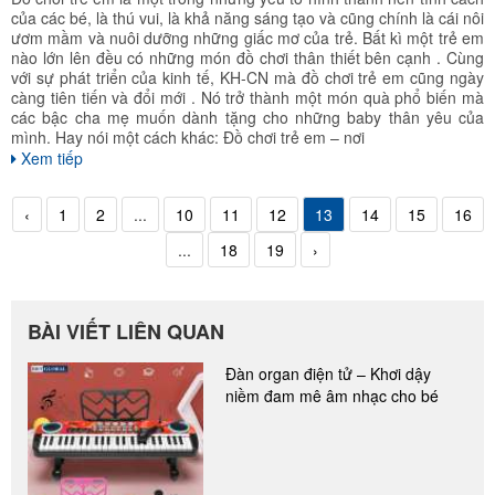
của các bé, là thú vui, là khả năng sáng tạo và cũng chính là cái nôi
ươm mầm và nuôi dưỡng những giấc mơ của trẻ. Bất kì một trẻ em
nào lớn lên đều có những món đồ chơi thân thiết bên cạnh . Cùng
với sự phát triển của kinh tế, KH-CN mà đồ chơi trẻ em cũng ngày
càng tiên tiến và đổi mới . Nó trở thành một món quà phổ biến mà
các bậc cha mẹ muốn dành tặng cho những baby thân yêu của
mình. Hay nói một cách khác: Đồ chơi trẻ em – nơi
Xem tiếp
‹
1
2
...
10
11
12
13
14
15
16
...
18
19
›
BÀI VIẾT LIÊN QUAN
Đàn organ điện tử – Khơi dậy
niềm đam mê âm nhạc cho bé