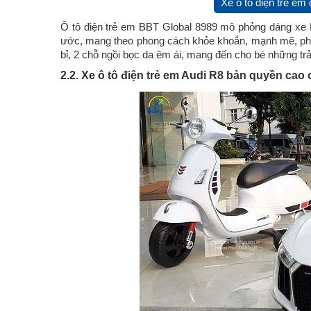
Xe ô tô điện trẻ e
Ô tô điện trẻ em BBT Global 8989 mô phỏng dáng x
ước, mang theo phong cách khỏe khoắn, mạnh mẽ, phon
bỉ, 2 chỗ ngồi bọc da êm ái, mang đến cho bé những trả
2.2. Xe ô tô điện trẻ em Audi R8 bản quyền cao 