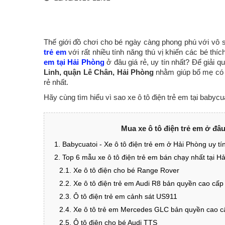
Thế giới đồ chơi cho bé ngày càng phong phú với vô s
trẻ em
với rất nhiều tính năng thú vị khiến các bé t
em tại Hải Phòng
ở đâu giá rẻ, uy tín nhất? Để giải q
Linh, quận Lê Chân, Hải Phòng
nhằm giúp bố mẹ có mộ
rẻ nhất.
Hãy cùng tìm hiểu vì sao xe ô tô điện trẻ em tại babyc
Mua xe ô tô điện trẻ em ở đâ
1. Babycuatoi - Xe ô tô điện trẻ em ở Hải Phòng uy tí
2. Top 6 mẫu xe ô tô điện trẻ em bán chạy nhất tại H
2.1. Xe ô tô điện cho bé Range Rover
2.2. Xe ô tô điện trẻ em Audi R8 bản quyền cao cấp
2.3. Ô tô điện trẻ em cảnh sát US911
2.4. Xe ô tô trẻ em Mercedes GLC bản quyền cao c
2.5. Ô tô điện cho bé Audi TTS