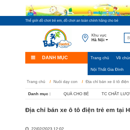
Thế giới đồ chơi trẻ em, đồ chơi an toàn chính hãng cho bé
Khu vực
Hà Nội
DANH MỤC
Trang chủ
Về chún
Nội Thất Gia Đình
Trang chủ
Nuôi dạy con
Địa chỉ bán xe ô tô điện
Danh mục :
QUÀ CHO BÉ
TC CHẤT LƯ
Địa chỉ bán xe ô tô điện trẻ em tại 
22/02/2023 12:02