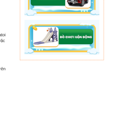
toi
Đặc
rên