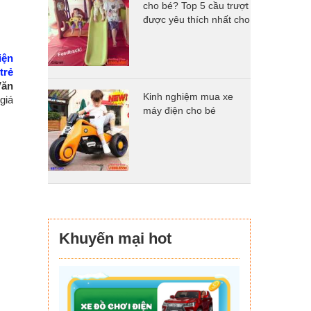
cho bé? Top 5 cầu trượt
được yêu thích nhất cho
con chơi tại nhà tăng
sức đề kháng
iện
trẻ
Văn
Kinh nghiệm mua xe
giá
máy điện cho bé
Khuyến mại hot