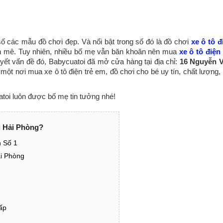
ố các mẫu đồ chơi đẹp. Và nổi bật trong số đó là đồ chơi
xe ô tô đ
hích mê. Tuy nhiên, nhiều bố mẹ vẫn băn khoăn nên mua
xe ô tô điện 
uyết vấn đề đó, Babycuatoi đã mở cửa hàng tại địa chỉ:
16 Nguyễn 
t nơi mua xe ô tô điện trẻ em, đồ chơi cho bé uy tín, chất lượng, 
uatoi luôn được bố mẹ tin tưởng nhé!
u Hải Phòng?
n Số 1
ải Phòng
ấp