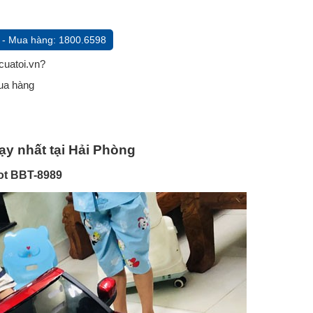
 - Mua hàng: 1800.6598
cuatoi.vn?
mua hàng
ạy nhất tại Hải Phòng
Hot BBT-8989