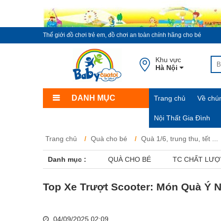
Thế giới đồ chơi trẻ em, đồ chơi an toàn chính hãng cho bé
Khu vực
Hà Nội
DANH MỤC
Trang chủ
Về chún
Nội Thất Gia Đình
Trang chủ
Quà cho bé
Quà 1/6, trung thu, tết ...
Danh mục :
QUÀ CHO BÉ
TC CHẤT LƯ
Top Xe Trượt Scooter: Món Quà Ý N
04/09/2025 02:09