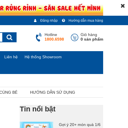
Đăng nhập
Hướng dẫn mua hàng
Hotline
Giỏ hàng
1800.6598
0 sản phẩm
Liên hệ
Hệ thống Showroom
 CÙNG BÉ
HƯỚNG DẪN SỬ DỤNG
Tin nổi bật
Gợi ý 20+ món quà 1/6