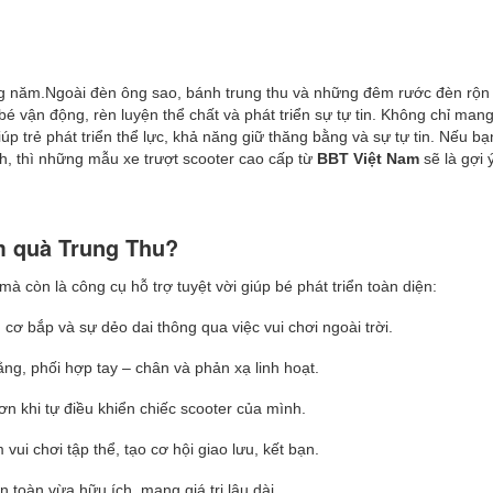
ng năm.Ngoài đèn ông sao, bánh trung thu và những đêm rước đèn rộn
bé vận động, rèn luyện thể chất và phát triển sự tự tin. Không chỉ man
p trẻ phát triển thể lực, khả năng giữ thăng bằng và sự tự tin. Nếu bạ
, thì những mẫu xe trượt scooter cao cấp từ
BBT Việt Nam
sẽ là gợi ý
àm quà Trung Thu?
à còn là công cụ hỗ trợ tuyệt vời giúp bé phát triển toàn diện:
cơ bắp và sự dẻo dai thông qua việc vui chơi ngoài trời.
g, phối hợp tay – chân và phản xạ linh hoạt.
n khi tự điều khiển chiếc scooter của mình.
vui chơi tập thể, tạo cơ hội giao lưu, kết bạn.
toàn vừa hữu ích, mang giá trị lâu dài.