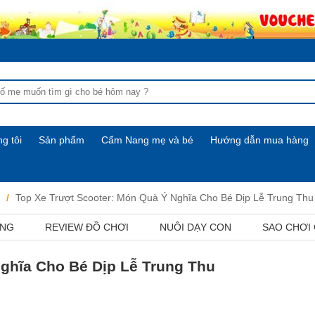
g tôi
Sản phẩm
Cẩm Nang mẹ và bé
Hướng dẫn mua hàng
Top Xe Trượt Scooter: Món Quà Ý Nghĩa Cho Bé Dịp Lễ Trung Thu
ỢNG
REVIEW ĐỒ CHƠI
NUÔI DẠY CON
SAO CHƠI
ghĩa Cho Bé Dịp Lễ Trung Thu