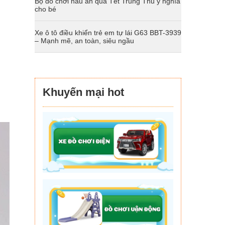
Bộ đồ chơi nấu ăn quà Tết Trung Thu ý nghĩa
cho bé
Xe ô tô điều khiển trẻ em tự lái G63 BBT-3939
– Mạnh mẽ, an toàn, siêu ngầu
Khuyến mại hot