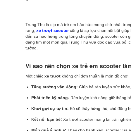
Trung Thu là dịp mà trẻ em háo hức mong chờ nhất tro
ràng,
xe trượt scooter
cũng là sự lựa chọn nổi bật giúp 
đến sự hào hứng trong từng chuyển động, scooter còn giú
đang tìm một món quà Trung Thu vừa độc đáo vừa bổ ích
tưởng.
Vì sao nên chọn xe trẻ em scooter l
Một chiếc
xe trượt
không chỉ đơn thuần là món đồ chơi, m
Tăng cường vận động:
Giúp bé rèn luyện sức khỏe, 
Phát triển kỹ năng:
Rèn luyện khả năng giữ thăng bằn
Khơi gợi sự tự tin:
Bé sẽ thấy hứng thú, chủ động hơ
Kết nối bạn bè:
Xe trượt scooter mang lại trải nghiệm 
Món quà ý nghĩa:
Thay cho bánh kẹo, scooter vừa an 