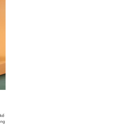
 kế
ọng