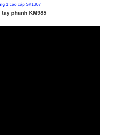
rong 1 cao cấp SK1307
có tay phanh KM985