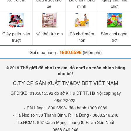
bé
minh
chơi
Xe trượt scooter cho bé
sẽ kích thích các bé vận động
nhiều hơn mỗi ngày, tăng sức đề kháng, bé khỏe mạnh và
thông minh hơn.
Giầy patin, ván
Nội thất trẻ em
Đồ chơi mầm
Sân chơi ngoài
trượt
non
trời
Phần yên ngồi được thiết kế cong lượn cho bé ngồi vững và
1800.6598
Gọi mua hàng :
(Miễn phí)
êm hơn, chống thấm, chống trơn trượt.
© 2019 Thế giới đồ chơi trẻ em, đồ chơi an toàn chính hãng
cho bé!
Một số hình ảnh feedback
C.TY CP SẢN XUẤT TM&DV BBT VIỆT NAM
Tất cả đồ chơi cho bé tại babycuatoi.vn đều đã qua kiểm
GPDKKD: 0105815592 do sở KH & ĐT TP. Hà Nội cấp ngày
08/02/2022.
định chất lượng, đảm bảo an toàn cho bé.
- Đặt hàng: 1800.6598- Bảo hành:1900.6089
- Hà Nội: số 158 Thanh Bình, P. Hà Đông - 0868.246.246
- Tp.HCM1: 957 Cách Mạng Tháng 8, P.Tân Sơn Nhất -
0868.246.246