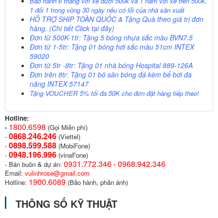
Bảo hành 6 tháng với xe dưới 500k và 1 năm với xe trên 500k,
1 đổi 1 trong vòng 30 ngày nếu có lỗi của nhà sản xuất
HỖ TRỢ SHIP TOÀN QUỐC
& Tặng Quà theo giá trị đơn
hàng. (Chi tiết Click
tại đây)
Đơn từ 500K-1tr: Tặng 5 bóng nhựa sắc màu BVN7.5
Đơn từ 1-5tr: Tặng 01 bóng hơi sắc màu 51cm INTEX
59020
Đơn từ 5tr -8tr: Tặng 01 nhà bóng Hospital 889-126A
Đơn trên 8tr: Tặng 01 bô sân bóng đá kèm bể bơi đa
năng INTEX 57147
Tặng VOUCHER 5% tối đa 50K cho đơn đặt hàng tiếp theo!
Hotline:
1800.6598
-
(Gọi Miễn phí)
0868.246.246
-
(Viettel)
0898.599.58
8
-
(MobiFone)
0948.196.996
-
(vinaFone)
0931.772.346 - 0968.942.346
- Bán buôn & dự án:
Email:
vulinhrose@gmail.com
1900.6089
Hotline:
(Bảo hành, phản ánh)
THÔNG SỐ KỸ THUẬT