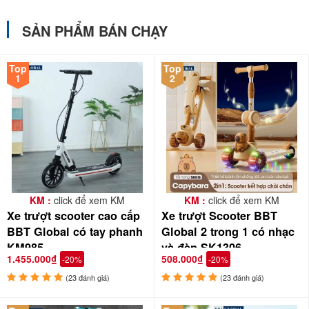
SẢN PHẨM BÁN CHẠY
Top
Top
1
2
KM :
click để xem KM
KM :
click để xem KM
Xe trượt scooter cao cấp
Xe trượt Scooter BBT
BBT Global có tay phanh
Global 2 trong 1 có nhạc
KM985
và đèn SK1306
1.455.000₫
508.000₫
-20%
-20%
(23 đánh giá)
(23 đánh giá)