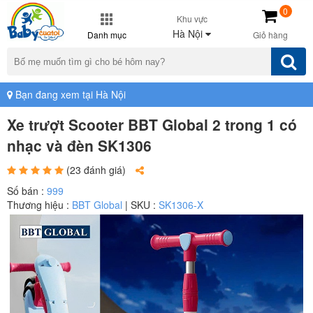
0
Khu vực
Hà Nội
Danh mục
Giỏ hàng
Bạn đang xem tại Hà Nội
Xe trượt Scooter BBT Global 2 trong 1 có
nhạc và đèn SK1306
(23 đánh giá)
Số bán :
999
Thương hiệu :
BBT Global
| SKU :
SK1306-X