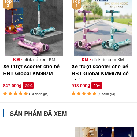
Top
Top
3
4
KM :
click để xem KM
KM :
click để xem KM
Xe trượt scooter cho bé
Xe trượt scooter cho bé
BBT Global KM987M
BBT Global KM987M có
ghế ngồi
847.000₫
913.000₫
-20%
-20%
(13 đánh giá)
(1 đánh giá)
SẢN PHẨM ĐÃ XEM