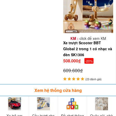
KM :
click để xem KM
Xe trượt Scooter BBT
Có thể bạn quan tâm:
Global 2 trong 1 có nhạc và
Xe trượt scooter SK1306N có đèn và nhạc
đèn SK1306
Xe trượt scooter cho bé 3 in 1
508.000₫
-20%
609.600₫
Yên ngồi của xe trượt scooter
để bé có thể chơi giống
như 1 xe chòi chân hoặc ngồi nghỉ khi thấy mỏi chân.
(23 đánh giá)
Xem hệ thống cửa hàng
Bánh xe có đèn phát sáng khi di chuyển cho bé thích thú
hơn, nổi bật hơn khi bé chơi lúc tối.
Xe trẻ em
Cầu trượt cho
Đồ chơi thông
Quây cũi, nhà