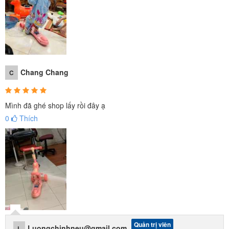
Chang Chang
C
Mình đã ghé shop lấy rồi đây ạ
0
Thích
Quản trị viên
Luongchinhneu@gmail.com
L