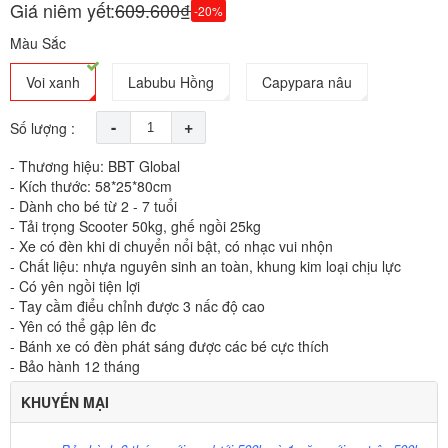
Giá niêm yết:
609.600₫
-20%
Màu Sắc
Voi xanh
Labubu Hồng
Capypara nâu
-
+
Số lượng :
- Thương hiệu: BBT Global
- Kích thước: 58*25*80cm
- Dành cho bé từ 2 - 7 tuổi
- Tải trọng Scooter 50kg, ghế ngồi 25kg
- Xe có đèn khi di chuyển nổi bật, có nhạc vui nhộn
- Chất liệu: nhựa nguyên sinh an toàn, khung kim loại chịu lực
- Có yên ngồi tiện lợi
- Tay cầm điểu chỉnh được 3 nấc độ cao
- Yên có thể gập lên đc
- Bánh xe có đèn phát sáng được các bé cực thích
- Bảo hành 12 tháng
KHUYẾN MẠI