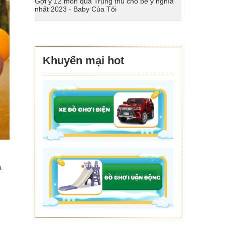
Gợi ý 12 món quà Trung thu cho bé ý nghĩa
nhất 2023 - Baby Của Tôi
Khuyến mại hot
ả