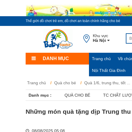
Thế giới đồ chơi trẻ em, đồ chơi an toàn chính hãng cho bé
Khu vực
Hà Nội
DANH MỤC
Trang chủ
Về chún
Nội Thất Gia Đình
Trang chủ
Quà cho bé
Quà 1/6, trung thu, tết ...
Danh mục :
QUÀ CHO BÉ
TC CHẤT LƯ
Những món quà tặng dịp Trung thu 
08/08/2025 05:08