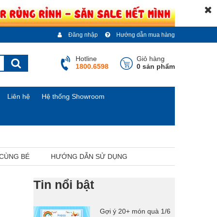
Đăng nhập
Hướng dẫn mua hàng
Hotline
Giỏ hàng
1800.6598
0 sản phẩm
Liên hệ
Hệ thống Showroom
 CÙNG BÉ
HƯỚNG DẪN SỬ DỤNG
Tin nổi bật
Gợi ý 20+ món quà 1/6