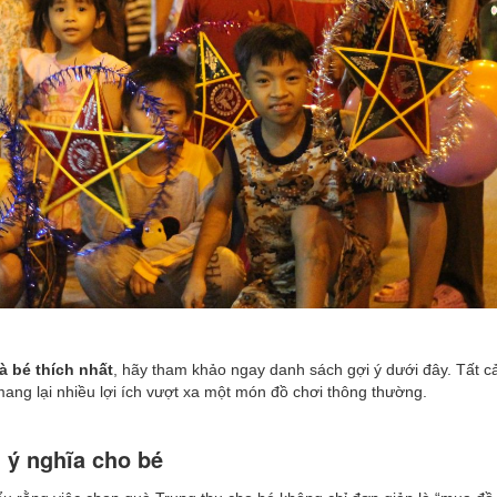
à bé thích nhất
, hãy tham khảo ngay danh sách gợi ý dưới đây. Tất c
mang lại nhiều lợi ích vượt xa một món đồ chơi thông thường.
u ý nghĩa cho bé