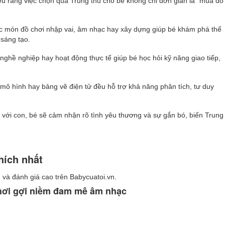
u rằng việc chọn quà Trung thu cho bé không chỉ đơn giản là “mua đồ
c món đồ chơi nhập vai, âm nhạc hay xây dựng giúp bé khám phá thế
 sáng tạo.
nghề nghiệp hay hoạt động thực tế giúp bé học hỏi kỹ năng giao tiếp,
 mô hình hay bảng vẽ điện tử đều hỗ trợ khả năng phân tích, tư duy
 với con, bé sẽ cảm nhận rõ tình yêu thương và sự gắn bó, biến Trung
hích nhất
 và đánh giá cao trên Babycuatoi.vn.
Khơi gợi niềm đam mê âm nhạc