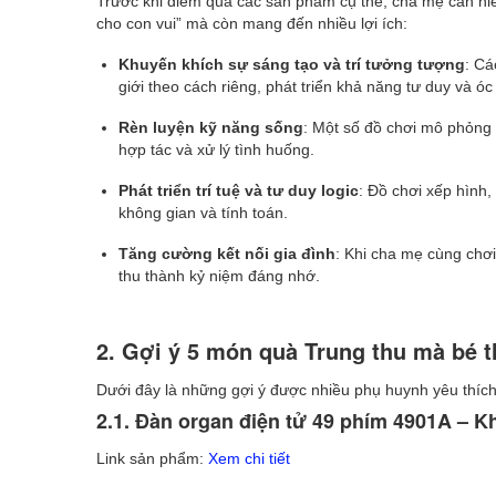
Trước khi điểm qua các sản phẩm cụ thể, cha mẹ cần hiể
cho con vui” mà còn mang đến nhiều lợi ích:
Khuyến khích sự sáng tạo và trí tưởng tượng
: Cá
giới theo cách riêng, phát triển khả năng tư duy và óc
Rèn luyện kỹ năng sống
: Một số đồ chơi mô phỏng 
hợp tác và xử lý tình huống.
Phát triển trí tuệ và tư duy logic
: Đồ chơi xếp hình,
không gian và tính toán.
Tăng cường kết nối gia đình
: Khi cha mẹ cùng chơi
thu thành kỷ niệm đáng nhớ.
2. Gợi ý 5 món quà Trung thu mà bé t
Dưới đây là những gợi ý được nhiều phụ huynh yêu thích
2.1. Đàn organ điện tử 49 phím 4901A – 
Link sản phẩm:
Xem chi tiết