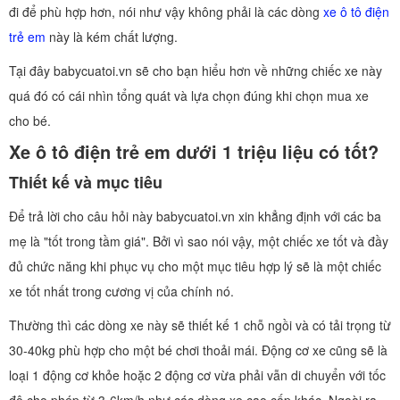
đi để phù hợp hơn, nói như vậy không phải là các dòng
xe ô tô điện
trẻ em
này là kém chất lượng.
Tại đây babycuatoi.vn sẽ cho bạn hiểu hơn về những chiếc xe này
quá đó có cái nhìn tổng quát và lựa chọn đúng khi chọn mua xe
cho bé.
Xe ô tô điện trẻ em dưới 1 triệu liệu có tốt?
Thiết kế và mục tiêu
Để trả lời cho câu hỏi này babycuatoi.vn xin khẳng định với các ba
mẹ là "tốt trong tầm giá". Bởi vì sao nói vậy, một chiếc xe tốt và đầy
đủ chức năng khi phục vụ cho một mục tiêu hợp lý sẽ là một chiếc
xe tốt nhất trong cương vị của chính nó.
Thường thì các dòng xe này sẽ thiết kế 1 chỗ ngồi và có tải trọng từ
30-40kg phù hợp cho một bé chơi thoải mái. Động cơ xe cũng sẽ là
loại 1 động cơ khỏe hoặc 2 động cơ vừa phải vẫn di chuyển với tốc
độ cho phép từ 3-6km/h như các dòng xe cao cấp khác. Ngoài ra