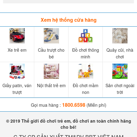
Xem hệ thống cửa hàng
Xe trẻ em
Cầu trượt cho
Đồ chơi thông
Quây cũi, nhà
bé
minh
chơi
Giầy patin, ván
Nội thất trẻ em
Đồ chơi mầm
Sân chơi ngoài
trượt
non
trời
1800.6598
Gọi mua hàng :
(Miễn phí)
© 2019 Thế giới đồ chơi trẻ em, đồ chơi an toàn chính hãng
cho bé!
C.TY CP SẢN XUẤT TM&DV BBT VIỆT NAM