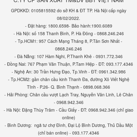
GPDKKD: 0105815592 do sở KH & ĐT TP. Hà Nội cấp ngày
08/02/2022.
- Đặt hàng: 1800.6598- Bảo hành:1900.6089
- Hà Nội: số 158 Thanh Bình, P. Hà Đông - 0868.246.246
- Tp.HCM1: 957 Cách Mạng Tháng 8, P.Tân Sơn Nhất -
0868.246.246
- Đà Nẵng: 107 Hàm Nghi, P.Thanh Khê - 0931.772.346
- Đồng Nai: 767 Phạm Văn Thuận, P.Tam Hiệp - ĐT: 093.177.4346
- Nghệ An: 30 Trần Hưng Đạo, Tp.Vinh - ĐT: 0961.342.986
- Tp.HCM2: gần chân cầu kinh Thanh Đa, đường Xô Viết Nghệ
Tĩnh - P.26- Q. Bình Thạnh - 0898.068.366
- Hải Phòng: Chân cầu vượt Lạch Tray, Nguyễn Văn Linh, Lê Chân
- 0968.942.346
- Hà Nội: Đặng Thùy Trâm - Cầu Giấy - ĐT: 0968.942.346 (chỉ giao
online)
- Bình Dương: ngã tư chợ Đình, Đại Lộ Bình Dương, Thủ Dầu Một
(chỉ bán online) - 093.177.4346