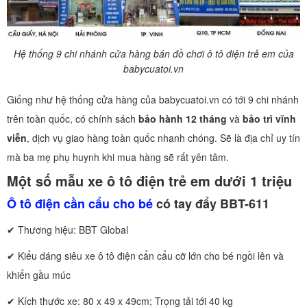
Hệ thống 9 chi nhánh cửa hàng bán đồ chơi ô tô điện trẻ em của
babycuatoi.vn
Giống như hệ thống cửa hàng của babycuatoi.vn có tới 9 chi nhánh
trên toàn quốc, có chính sách
bảo hành 12 tháng
và
bảo trì vĩnh
viễn
, dịch vụ giao hàng toàn quốc nhanh chóng. Sẽ là địa chỉ uy tín
mà ba mẹ phụ huynh khi mua hàng sẽ rất yên tâm.
Một số mẫu xe ô tô điện trẻ em dưới 1 triệu
Ô tô điện cần cẩu cho bé
có tay đẩy BBT-611
✔ Thương hiệu: BBT Global
✔ Kiểu dáng siêu xe ô tô điện cẩn cẩu cỡ lớn cho bé ngồi lên và
khiển gầu múc
✔ Kích thước xe: 80 x 49 x 49cm; Trọng tải tới 40 kg