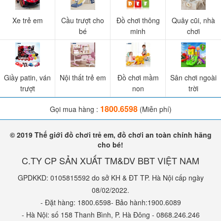
Xe trẻ em
Cầu trượt cho
Đồ chơi thông
Quây cũi, nhà
bé
minh
chơi
Giầy patin, ván
Nội thất trẻ em
Đồ chơi mầm
Sân chơi ngoài
trượt
non
trời
1800.6598
Gọi mua hàng :
(Miễn phí)
© 2019 Thế giới đồ chơi trẻ em, đồ chơi an toàn chính hãng
cho bé!
C.TY CP SẢN XUẤT TM&DV BBT VIỆT NAM
GPDKKD: 0105815592 do sở KH & ĐT TP. Hà Nội cấp ngày
08/02/2022.
- Đặt hàng: 1800.6598- Bảo hành:1900.6089
- Hà Nội: số 158 Thanh Bình, P. Hà Đông - 0868.246.246