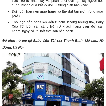
trực tiếp từ nhà máy và phân phối đến tận tay người tiêu
dùng, không qua bất kỳ đơn vị trung gian nào khác.
Đội ngũ nhân viên
giao hàng
và
lắp đặt tận nơi
, trong ngày
(24h).
Thời hạn bảo hành lên đến 2 năm. Không những thế, Baby
Của Tôi luôn sẵn sàng
hỗ trợ
khách hàng
trọn đời
sản
phẩm, ngay cả khi hết thời hạn bảo hành.
Đồ chơi trẻ em tại Baby Của Tôi 158 Thanh Bình, Mỗ Lao, Hà
Đông, Hà Nội