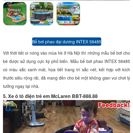
Tương tự
Tương tự
Tương tự
Bể bơi phao đại dương INTEX 58485
Với thời tiết oi nóng vào mùa hè ở Hà Nội thì những mẫu bể bơi cho
bé được sử dụng cực kỳ phổ biến. Mẫu bể bơi phao INTEX 58485
có màu sắc xanh mát, họa tiết trang trí sắc nét, kết hợp với kích
thước siêu rộng rãi, đã mang đến cho bé một không gian vui chơi lý
tưởng ngay tại nhà.
5. Xe ô tô điện trẻ em McLaren BBT-888.88