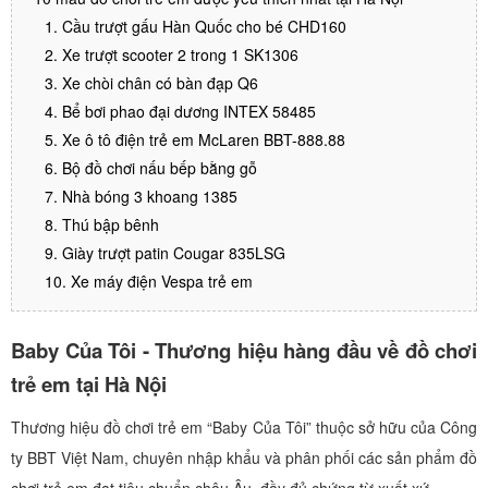
1. Cầu trượt gấu Hàn Quốc cho bé CHD160
2. Xe trượt scooter 2 trong 1 SK1306
3. Xe chòi chân có bàn đạp Q6
4. Bể bơi phao đại dương INTEX 58485
5. Xe ô tô điện trẻ em McLaren BBT-888.88
6. Bộ đồ chơi nấu bếp bằng gỗ
7. Nhà bóng 3 khoang 1385
8. Thú bập bênh
9. Giày trượt patin Cougar 835LSG
10. Xe máy điện Vespa trẻ em
Baby Của Tôi - Thương hiệu hàng đầu về đồ chơi
trẻ em tại Hà Nội
Thương hiệu đồ chơi trẻ em “Baby Của Tôi” thuộc sở hữu của Công
ty BBT Việt Nam, chuyên nhập khẩu và phân phối các sản phẩm đồ
chơi trẻ em đạt tiêu chuẩn châu Âu, đầy đủ chứng từ xuất xứ.