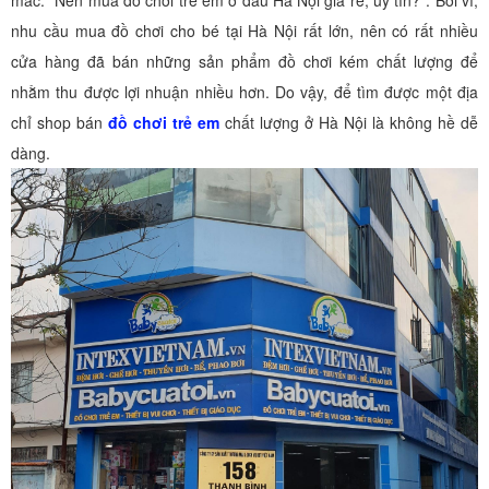
mắc: “Nên mua đồ chơi trẻ em ở đâu Hà Nội giá rẻ, uy tín?”. Bởi vì,
nhu cầu mua đồ chơi cho bé tại Hà Nội rất lớn, nên có rất nhiều
cửa hàng đã bán những sản phẩm đồ chơi kém chất lượng để
nhằm thu được lợi nhuận nhiều hơn. Do vậy, để tìm được một địa
chỉ shop bán
đồ chơi trẻ em
chất lượng ở Hà Nội là không hề dễ
dàng.