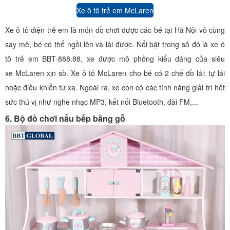
Xe ô tô trẻ em McLaren
Xe ô tô điện trẻ em là món đồ chơi được các bé tại Hà Nội vô cùng
say mê, bé có thể ngồi lên và lái được. Nổi bật trong số đó là xe ô
tô trẻ em BBT-888.88, xe được mô phỏng kiểu dáng của siêu
xe McLaren xịn sò. Xe ô tô McLaren cho bé có 2 chế đồ lái: tự lái
hoặc điều khiển từ xa. Ngoài ra, xe còn có các tính năng giải trí hết
sức thú vị như nghe nhạc MP3, kết nối Bluetooth, đài FM,...
6. Bộ đồ chơi nấu bếp bằng gỗ