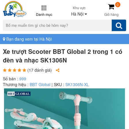
0
Khu vực
Hà Nội
Danh mục
Giỏ hàng
Bạn đang xem tại Hà Nội
Xe trượt Scooter BBT Global 2 trong 1 có
đèn và nhạc SK1306N
(17 đánh giá)
Số bán :
999
Thương hiệu :
BBT Global
| SKU :
SK1306N-XL