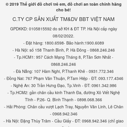
trung
, và tối ưu hóa sự điều khiển cơ thể. Điều này có
© 2019 Thế giới đồ chơi trẻ em, đồ chơi an toàn chính hãng
cho bé!
thể giúp trẻ cải thiện khả năng vận động toàn diện cho
C.TY CP SẢN XUẤT TM&DV BBT VIỆT NAM
con.
GPDKKD: 0105815592 do sở KH & ĐT TP. Hà Nội cấp ngày
Tăng cường sức khỏe:
Hoạt động vui chơi cùng xe
08/02/2022.
trượt scooter là một cách tốt để trẻ tập luyện và thể
- Đặt hàng: 1800.6598- Bảo hành:1900.6089
dục. Nó giúp tăng cường sức mạnh cơ bắp, sự linh
- Hà Nội: số 158 Thanh Bình, P. Hà Đông - 0868.246.246
hoạt, đồng thời cải thiện sự tư duy và lối sống tích cực.
- Tp.HCM1: 957 Cách Mạng Tháng 8, P.Tân Sơn Nhất -
0868.246.246
Khám phá môi trường:
Trẻ em có thể sử dụng xe
- Đà Nẵng: 107 Hàm Nghi, P.Thanh Khê - 0931.772.346
trượt scooter để khám phá môi trường xung quanh.
- Đồng Nai: 767 Phạm Văn Thuận, P.Tam Hiệp - ĐT: 093.177.4346
Điều này giúp con phát triển sự hiểu biết về địa điểm
- Nghệ An: 30 Trần Hưng Đạo, Tp.Vinh - ĐT: 0961.342.986
và môi trường xung quanh, khuyến khích việc tìm hiểu
- Tp.HCM2: gần chân cầu kinh Thanh Đa, đường Xô Viết Nghệ
Tĩnh - P.26- Q. Bình Thạnh - 0898.068.366
và sự tò mò.
- Hải Phòng: Chân cầu vượt Lạch Tray, Nguyễn Văn Linh, Lê Chân
Thúc đẩy tư duy logic:
Việc điều khiển xe trượt
- 0968.942.346
scooter đòi hỏi trẻ phải xem xét và đưa ra quyết định
- Hà Nội: Đặng Thùy Trâm - Cầu Giấy - ĐT: 0968.942.346 (chỉ giao