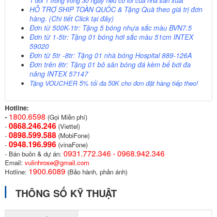
1 đổi 1 trong vòng 30 ngày nếu có lỗi của nhà sản xuất
HỖ TRỢ SHIP TOÀN QUỐC
& Tặng Quà theo giá trị đơn
hàng. (Chi tiết Click
tại đây)
Đơn từ 500K-1tr: Tặng 5 bóng nhựa sắc màu BVN7.5
Đơn từ 1-5tr: Tặng 01 bóng hơi sắc màu 51cm INTEX
59020
Đơn từ 5tr -8tr: Tặng 01 nhà bóng Hospital 889-126A
Đơn trên 8tr: Tặng 01 bô sân bóng đá kèm bể bơi đa
năng INTEX 57147
Tặng VOUCHER 5% tối đa 50K cho đơn đặt hàng tiếp theo!
Hotline:
1800.6598
-
(Gọi Miễn phí)
0868.246.246
-
(Viettel)
0898.599.58
8
-
(MobiFone)
0948.196.996
-
(vinaFone)
0931.772.346 - 0968.942.346
- Bán buôn & dự án:
Email:
vulinhrose@gmail.com
1900.6089
Hotline:
(Bảo hành, phản ánh)
THÔNG SỐ KỸ THUẬT