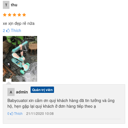
thu
T
xe xịn đẹp rẻ nữa
2
Thích
Quản trị viên
admin
A
Babycuatoi xin cảm ơn quý khách hàng đã tin tưởng và ủng
hộ, hẹn gặp lại quý khách ở đơn hàng tiếp theo ạ
Tất cả đồ chơi cho bé tại babycuatoi.vn đều đã qua kiểm
0
Thích
21/11/2020 10:08
định chất lượng, đảm bảo an toàn cho bé.