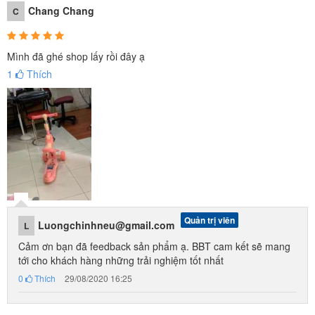
Chang Chang
C
Mình đã ghé shop lấy rồi đây ạ
1
Thích
Quản trị viên
Luongchinhneu@gmail.com
L
Một số hình ảnh feedback từ khách hàng:
Cảm ơn bạn đã feedback sản phẩm ạ. BBT cam kết sẽ mang
tới cho khách hàng những trải nghiệm tốt nhất
0
Thích
29/08/2020 16:25