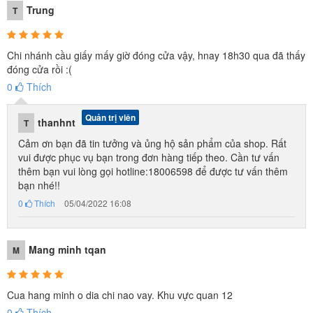
Trung
T
Chi nhánh cầu giấy mấy giờ đóng cửa vậy, hnay 18h30 qua đã thấy
đóng cửa rồi :(
0
Thích
Quản trị viên
thanhnt
T
Cảm ơn bạn đã tin tưởng và ủng hộ sản phẩm của shop. Rất
vui được phục vụ bạn trong đơn hàng tiếp theo. Cần tư vấn
thêm bạn vui lòng gọi hotline:18006598 để được tư vấn thêm
bạn nhé!!
0
Thích
05/04/2022 16:08
Mang minh tqan
M
Cua hang minh o dia chi nao vay. Khu vực quan 12
0
Thích