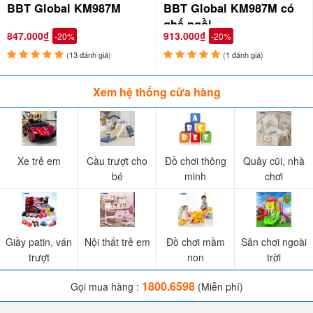
BBT Global KM987M
BBT Global KM987M có
ghế ngồi
847.000₫
913.000₫
-20%
-20%
(13 đánh giá)
(1 đánh giá)
Xem hệ thống cửa hàng
Xe trẻ em
Cầu trượt cho
Đồ chơi thông
Quây cũi, nhà
bé
minh
chơi
Chơi xe trượt scooter mang lại nhiều lợi ích
quan trọng cho sự phát triển của Trẻ, Ba Mẹ
Giầy patin, ván
Nội thất trẻ em
Đồ chơi mầm
Sân chơi ngoài
nên biết:
trượt
non
trời
Phát triển kỹ năng vận động:
Chơi xe trượt scooter
1800.6598
Gọi mua hàng :
(Miễn phí)
giúp trẻ phát triển kỹ năng cơ bản như
cân bằng
,
tập