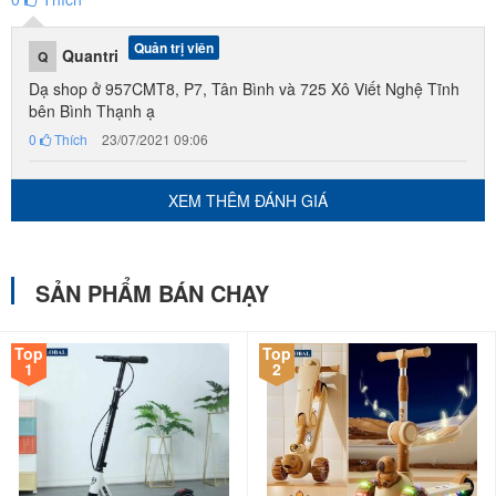
Quản trị viên
Quantri
Q
Dạ shop ở 957CMT8, P7, Tân Bình và 725 Xô Viết Nghệ Tĩnh
bên Bình Thạnh ạ
0
Thích
23/07/2021 09:06
XEM THÊM ĐÁNH GIÁ
SẢN PHẨM BÁN CHẠY
Top
Top
1
2