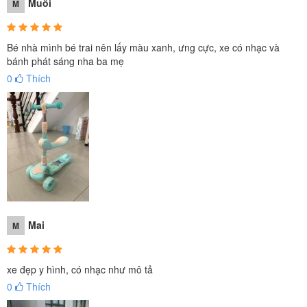
Muối
M
Bé nhà mình bé trai nên lấy màu xanh, ưng cực, xe có nhạc và
bánh phát sáng nha ba mẹ
0
Thích
Xe trượt
là món đồ chơi hết sức thú vị mà bé nào cũng mê,
nó sẽ kích thích bé vận động nhiều hơn mỗi ngày, tăng sức
đề kháng, bé khỏe mạnh và thông minh hơn.
Mai
M
xe đẹp y hình, có nhạc như mô tả
0
Thích