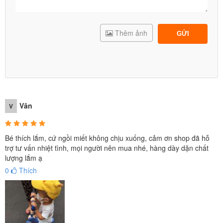
Thêm ảnh
GỬI
Xe trượt scooter
có bánh có đèn phát sáng khi di chuyển
Vân
V
cho bé thích thú hơn, nổi bật hơn khi bé chơi lúc tối.
Bé thích lắm, cứ ngồi miết không chịu xuống, cảm ơn shop đã hỗ
trợ tư vấn nhiệt tình, mọi người nên mua nhé, hàng dày dặn chất
lượng lắm ạ
0
Thích