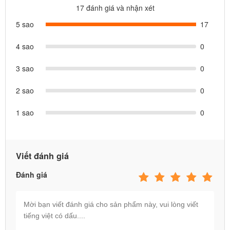
Có thể bạn quan tâm:
17 đánh giá và nhận xét
Có nên mua xe scooter cho bé không?
5 sao
17
Kinh nghiệm chọn mua xe scooter cho bé theo độ tuổi
4 sao
0
Xe scooter 3 bánh dành cho bé 2-5 tuổi
3 sao
0
Xe trượt vẫn có 2 màu: xanh ngọc và hồng phù hợp cho bé
trai và bé gái.
2 sao
0
1 sao
0
Viết đánh giá
Đánh giá