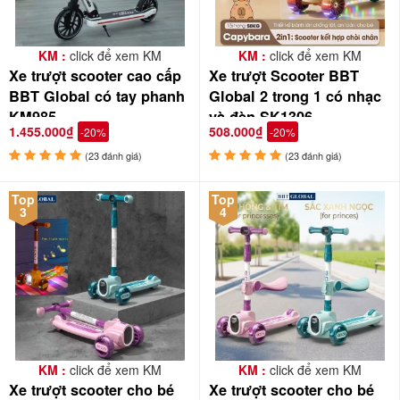
KM :
click để xem KM
KM :
click để xem KM
Xe trượt scooter cao cấp
Xe trượt Scooter BBT
BBT Global có tay phanh
Global 2 trong 1 có nhạc
KM985
và đèn SK1306
1.455.000₫
508.000₫
-20%
-20%
(23 đánh giá)
(23 đánh giá)
Top
Top
3
4
Tất cả đồ chơi trẻ em BBT Global tại babycuatoi.vn đã qua
kiểm định chất lượng theo từng lô hàng về, đảm bảo an toàn
cho bé
KM :
click để xem KM
KM :
click để xem KM
Xe trượt scooter cho bé
Xe trượt scooter cho bé