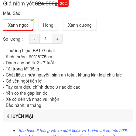
Giá niêm yết:
624.000₫
-20%
Màu Sắc
Xanh ngọc
Hồng
Xanh dương
-
+
Số lượng :
- Thương hiệu: BBT Global
- Kích thước: 60*28*75cm
- Dành cho bé từ 2 - 7 tuổi
- Tải trọng tới 35kg
- Chất liệu: nhựa nguyên sinh an toàn, khung kim loại chịu lực
- Có yên ngồi tiện lợi
- Tay cầm điểu chỉnh được 3 nấc độ cao
- Yên có thể gập lên đc
- Xe có đèn và nhạc vui nhộn
- Bảo hành: 6 tháng
KHUYẾN MẠI
Bảo hành 6 tháng với xe dưới 500k và 1 năm với xe trên 500k,