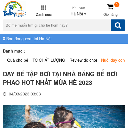
0
Khu vực
Hà Nội
Danh mục
Giỏ hàng
Bạn đang xem tại Hà Nội
Danh mục :
Quà cho bé
TC CHẤT LƯỢNG
Review đồ chơi
Nuôi dạy con
DẠY BÉ TẬP BƠI TẠI NHÀ BẰNG BỂ BƠI
PHAO HOT NHẤT MÙA HÈ 2023
04/03/2023 03:03