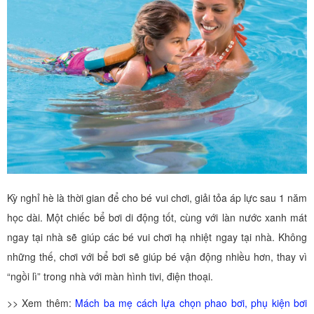
Kỳ nghỉ hè là thời gian để cho bé vui chơi, giải tỏa áp lực sau 1 năm
học dài. Một chiếc bể bơi di động tốt, cùng với làn nước xanh mát
ngay tại nhà sẽ giúp các bé vui chơi hạ nhiệt ngay tại nhà. Không
những thế, chơi với bể bơi sẽ giúp bé vận động nhiều hơn, thay vì
“ngồi lì” trong nhà với màn hình tivi, điện thoại.
>> Xem thêm:
Mách ba mẹ cách lựa chọn phao bơi, phụ kiện bơi