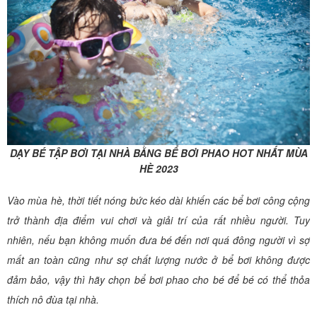
DẠY BÉ TẬP BƠI TẠI NHÀ BẰNG BỂ BƠI PHAO HOT NHẤT MÙA
HÈ 2023
Vào mùa hè, thời tiết nóng bức kéo dài khiến các bể bơi công cộng
trở thành địa điểm vui chơi và giải trí của rất nhiều người. Tuy
nhiên, nếu bạn không muốn đưa bé đến nơi quá đông người vì sợ
mất an toàn cũng như sợ chất lượng nước ở bể bơi không được
đảm bảo, vậy thì hãy chọn bể bơi phao cho bé để bé có thể thỏa
thích nô đùa tại nhà.