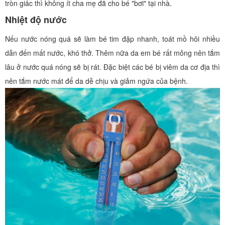
tròn giấc thì không
ít cha mẹ đã cho bé "bơi" tại nhà.
Nhiệt độ nước
Nếu nước nóng quá sẽ làm bé tim đập nhanh, toát mồ hôi nhiều
dẫn đến mất nước, khó thở. Thêm nữa da em bé rất mỏng nên tắm
lâu ở nước quá nóng sẽ bị rát. Đặc biệt các bé bị viêm da cơ địa thì
nên tắm nước mát để da dễ chịu và giảm ngứa của bệnh.