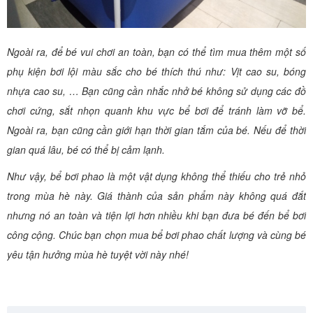
Ngoài ra, để bé vui chơi an toàn, bạn có thể tìm mua thêm một số
phụ kiện bơi lội màu sắc cho bé thích thú như: Vịt cao su, bóng
nhựa cao su, … Bạn cũng cần nhắc nhở bé không sử dụng các đồ
chơi cứng, sắt nhọn quanh khu vực bể bơi để tránh làm vỡ bể.
Ngoài ra, bạn cũng cần giới hạn thời gian tắm của bé. Nếu để thời
gian quá lâu, bé có thể bị cảm lạnh.
Như vậy, bể bơi phao là một vật dụng không thể thiếu cho trẻ nhỏ
trong mùa hè này. Giá thành của sản phẩm này không quá đắt
nhưng nó an toàn và tiện lợi hơn nhiều khi bạn đưa bé đến bể bơi
công cộng. Chúc bạn chọn mua bể bơi phao chất lượng và cùng bé
yêu tận hưởng mùa hè tuyệt vời này nhé!