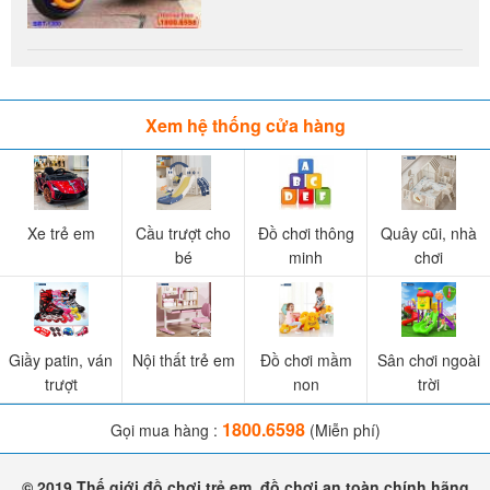
Xem hệ thống cửa hàng
Xe trẻ em
Cầu trượt cho
Đồ chơi thông
Quây cũi, nhà
bé
minh
chơi
Giầy patin, ván
Nội thất trẻ em
Đồ chơi mầm
Sân chơi ngoài
trượt
non
trời
1800.6598
Gọi mua hàng :
(Miễn phí)
© 2019 Thế giới đồ chơi trẻ em, đồ chơi an toàn chính hãng