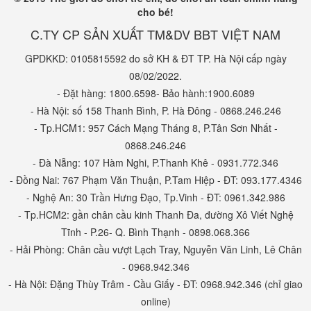
cho bé!
C.TY CP SẢN XUẤT TM&DV BBT VIỆT NAM
GPDKKD: 0105815592 do sở KH & ĐT TP. Hà Nội cấp ngày
08/02/2022.
- Đặt hàng: 1800.6598- Bảo hành:1900.6089
- Hà Nội: số 158 Thanh Bình, P. Hà Đông - 0868.246.246
- Tp.HCM1: 957 Cách Mạng Tháng 8, P.Tân Sơn Nhất -
0868.246.246
- Đà Nẵng: 107 Hàm Nghi, P.Thanh Khê - 0931.772.346
- Đồng Nai: 767 Phạm Văn Thuận, P.Tam Hiệp - ĐT: 093.177.4346
- Nghệ An: 30 Trần Hưng Đạo, Tp.Vinh - ĐT: 0961.342.986
- Tp.HCM2: gần chân cầu kinh Thanh Đa, đường Xô Viết Nghệ
Tĩnh - P.26- Q. Bình Thạnh - 0898.068.366
- Hải Phòng: Chân cầu vượt Lạch Tray, Nguyễn Văn Linh, Lê Chân
- 0968.942.346
- Hà Nội: Đặng Thùy Trâm - Cầu Giấy - ĐT: 0968.942.346 (chỉ giao
online)