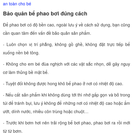
an toàn cho bé
Bảo quản bể phao bơi đúng cách
Để phao bơi có độ bền cao, ngoài lưu ý về cách sử dụng, bạn cũng
cần quan tâm đến vấn đề bảo quản sản phẩm.
- Luôn chọn vị trí phẳng, không gồ ghề, không đặt trực tiếp bể
xuống nền bê tông.
- Không cho em bé đùa nghịch với các vật sắc nhọn, dễ gây nguy
cơ làm thủng bề mặt bể.
- Tuyệt đối không được hong khô bể phao ở nơi có nhiệt độ cao.
- Nếu cất sản phẩm khi không dùng tới thì nhớ gấp gọn và bỏ trong
túi để tránh bụi, lưu ý không để những nơi có nhiệt độ cao hoặc ẩm
ướt, dính nước, nhiều côn trùng hoặc chuột…
- Trước khi bơm hơi nên trải rộng bể bơi phao, phao bơi ra rồi mới
từ từ bơm.