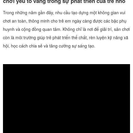
chơi yếu tố vàng trong sự phát triển của trẻ nhỏ
Trong những năm gần đây, nhu cầu tạo dựng một không gian vui
chơi an toàn, thông minh cho trẻ em ngày càng được các bậc phụ
huynh và cộng đồng quan tâm. Không chỉ là nơi để giải trí, sân chơi
còn là môi trường giúp trẻ phát triển thể chất, rèn luyện kỹ năng xã
hội, học cách chia sẻ và tăng cường sự sáng tạo.