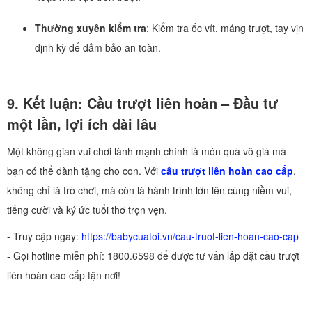
Thường xuyên kiểm tra
: Kiểm tra ốc vít, máng trượt, tay vịn
định kỳ để đảm bảo an toàn.
9. Kết luận: Cầu trượt liên hoàn – Đầu tư
một lần, lợi ích dài lâu
Một không gian vui chơi lành mạnh chính là món quà vô giá mà
bạn có thể dành tặng cho con. Với
cầu trượt liên hoàn cao cấp
,
không chỉ là trò chơi, mà còn là hành trình lớn lên cùng niềm vui,
tiếng cười và ký ức tuổi thơ trọn vẹn.
- Truy cập ngay:
https://babycuatoi.vn/cau-truot-lien-hoan-cao-cap
- Gọi hotline miễn phí: 1800.6598 để được tư vấn lắp đặt cầu trượt
liên hoàn cao cấp tận nơi!