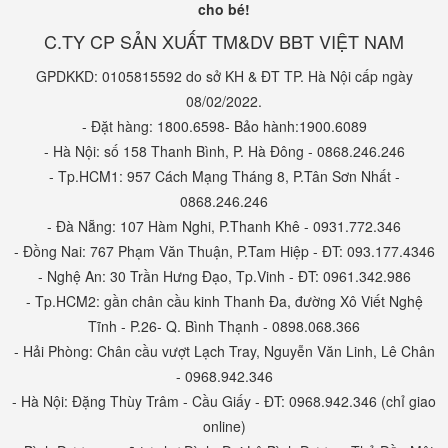
cho bé!
C.TY CP SẢN XUẤT TM&DV BBT VIỆT NAM
GPDKKD: 0105815592 do sở KH & ĐT TP. Hà Nội cấp ngày
08/02/2022.
- Đặt hàng: 1800.6598- Bảo hành:1900.6089
- Hà Nội: số 158 Thanh Bình, P. Hà Đông - 0868.246.246
- Tp.HCM1: 957 Cách Mạng Tháng 8, P.Tân Sơn Nhất -
0868.246.246
- Đà Nẵng: 107 Hàm Nghi, P.Thanh Khê - 0931.772.346
- Đồng Nai: 767 Phạm Văn Thuận, P.Tam Hiệp - ĐT: 093.177.4346
- Nghệ An: 30 Trần Hưng Đạo, Tp.Vinh - ĐT: 0961.342.986
- Tp.HCM2: gần chân cầu kinh Thanh Đa, đường Xô Viết Nghệ
Tĩnh - P.26- Q. Bình Thạnh - 0898.068.366
- Hải Phòng: Chân cầu vượt Lạch Tray, Nguyễn Văn Linh, Lê Chân
- 0968.942.346
- Hà Nội: Đặng Thùy Trâm - Cầu Giấy - ĐT: 0968.942.346 (chỉ giao
online)