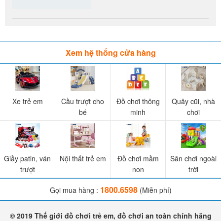
Xem hệ thống cửa hàng
Xe trẻ em
Cầu trượt cho
Đồ chơi thông
Quây cũi, nhà
bé
minh
chơi
Giầy patin, ván
Nội thất trẻ em
Đồ chơi mầm
Sân chơi ngoài
trượt
non
trời
1800.6598
Gọi mua hàng :
(Miễn phí)
© 2019 Thế giới đồ chơi trẻ em, đồ chơi an toàn chính hãng