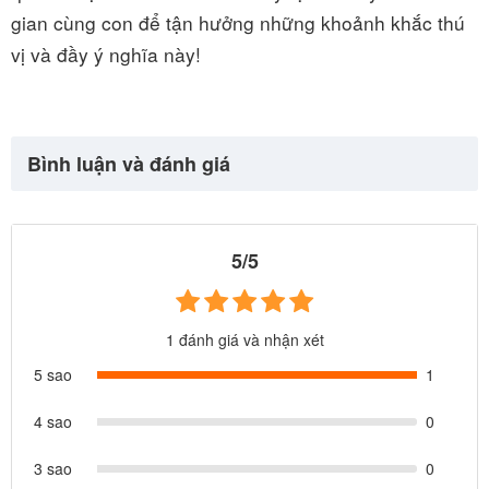
gian cùng con để tận hưởng những khoảnh khắc thú
vị và đầy ý nghĩa này!
Bình luận và đánh giá
5/5
1 đánh giá và nhận xét
5 sao
1
4 sao
0
3 sao
0