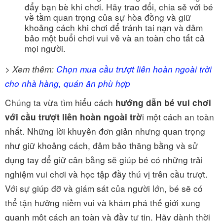
đẩy bạn bè khi chơi. Hãy trao đổi, chia sẻ với bé
về tầm quan trọng của sự hòa đồng và giữ
khoảng cách khi chơi để tránh tai nạn và đảm
bảo một buổi chơi vui vẻ và an toàn cho tất cả
mọi người.
> Xem thêm:
Chọn mua cầu trượt liên hoàn ngoài trời
cho nhà hàng, quán ăn phù hợp
Chúng ta vừa tìm hiểu cách
hướng dẫn bé vui chơi
i một cách an toàn
với cầu trượt liên hoàn ngoài trờ
nhất. Những lời khuyên đơn giản nhưng quan trọng
như giữ khoảng cách, đảm bảo thăng bằng và sử
dụng tay để giữ cân bằng sẽ giúp bé có những trải
nghiệm vui chơi và học tập đầy thú vị trên cầu trượt.
Với sự giúp đỡ và giám sát của người lớn, bé sẽ có
thể tận hưởng niềm vui và khám phá thế giới xung
quanh một cách an toàn và đầy tự tin. Hãy dành thời