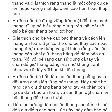
thang và giải thích rằng thang là một công cụ để
lên hoặc xuống một địa điểm cao hơn hoặc thấp
hơn.
Hướng dẫn bé đứng vững trên mặt đất bên cạnh
thang. Giúp bé hiểu rằng đứng trên mặt đất sẽ
giúp bé giữ thăng bằng tốt hơn.
Giải thích cho bé về các bậc thang và cách lên
thang an toàn. Bạn có thể cho bé thấy cách bậc
thang được xây dựng và giải thích rằng việc lên
thang cần phải giữ thăng bằng để đảm bảo an
toàn. Nói với bé rằng cần sử dụng cả tay và
chân để giữ thăng bằng, và nhớ không tranh
nhau và xô đẩy với bạn khi lên thang.
Hướng dẫn bé bắt đầu leo lên thang bằng cách
đặt từng chân lên từng bậc thang. Hãy nhắc bé
rằng cần giữ thăng bằng bằng tay và chân còn
lại để đảm bảo an toàn, và cẩn thận đặt chân lên
bậc thang để không trượt.
Tiếp tục hướng dẫn bé lên thang cho đến khi bé
đến địa điểm cao hơn. Lúc này, hãy đảm bảo bé