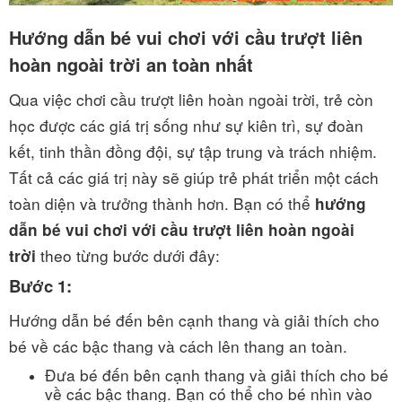
Hướng dẫn bé vui chơi với cầu trượt liên
hoàn ngoài trời an toàn nhất
Qua việc chơi cầu trượt liên hoàn ngoài trời, trẻ còn
học được các giá trị sống như sự kiên trì, sự đoàn
kết, tinh thần đồng đội, sự tập trung và trách nhiệm.
Tất cả các giá trị này sẽ giúp trẻ phát triển một cách
toàn diện và trưởng thành hơn. Bạn có thể
hướng
dẫn bé vui chơi với cầu trượt liên hoàn ngoài
theo từng bước dưới đây:
trời
Bước 1:
Hướng dẫn bé đến bên cạnh thang và giải thích cho
bé về các bậc thang và cách lên thang an toàn.
Đưa bé đến bên cạnh thang và giải thích cho bé
về các bậc thang. Bạn có thể cho bé nhìn vào