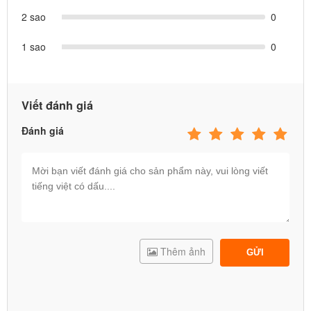
2 sao
0
1 sao
0
Viết đánh giá
Đánh giá
Thêm ảnh
GỬI