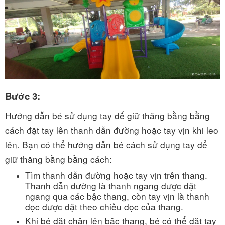
Bước 3:
Hướng dẫn bé sử dụng tay để giữ thăng bằng bằng
cách đặt tay lên thanh dẫn đường hoặc tay vịn khi leo
lên. Bạn có thể hướng dẫn bé cách sử dụng tay để
giữ thăng bằng bằng cách:
Tìm thanh dẫn đường hoặc tay vịn trên thang.
Thanh dẫn đường là thanh ngang được đặt
ngang qua các bậc thang, còn tay vịn là thanh
dọc được đặt theo chiều dọc của thang.
Khi bé đặt chân lên bậc thang, bé có thể đặt tay