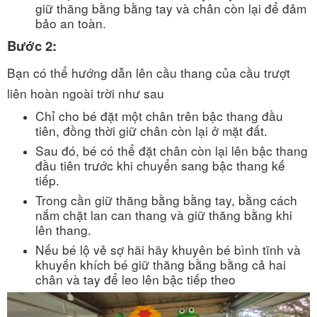
giữ thăng bằng bằng tay và chân còn lại để đảm
bảo an toàn.
Bước 2:
Bạn có thể hướng dẫn lên cầu thang của cầu trượt
liên hoàn ngoài trời như sau
Chỉ cho bé đặt một chân trên bậc thang đầu
tiên, đồng thời giữ chân còn lại ở mặt đất.
Sau đó, bé có thể đặt chân còn lại lên bậc thang
đầu tiên trước khi chuyển sang bậc thang kế
tiếp.
Trong cần giữ thăng bằng bằng tay, bằng cách
nắm chặt lan can thang và giữ thăng bằng khi
lên thang.
Nếu bé lộ vẻ sợ hãi hãy khuyên bé bình tĩnh và
khuyến khích bé giữ thăng bằng bằng cả hai
chân và tay để leo lên bậc tiếp theo