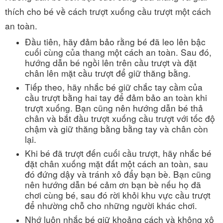
thích cho bé về cách trượt xuống cầu trượt một cách
an toàn.
Đầu tiên, hãy đảm bảo rằng bé đã leo lên bậc
cuối cùng của thang một cách an toàn. Sau đó,
hướng dẫn bé ngồi lên trên cầu trượt và đặt
chân lên mặt cầu trượt để giữ thăng bằng.
Tiếp theo, hãy nhắc bé giữ chắc tay cầm của
cầu trượt bằng hai tay để đảm bảo an toàn khi
trượt xuống. Bạn cũng nên hướng dẫn bé thả
chân và bắt đầu trượt xuống cầu trượt với tốc độ
chậm và giữ thăng bằng bằng tay và chân còn
lại.
Khi bé đã trượt đến cuối cầu trượt, hãy nhắc bé
đặt chân xuống mặt đất một cách an toàn, sau
đó đứng dậy và tránh xô đẩy bạn bè. Bạn cũng
nên hướng dẫn bé cảm ơn bạn bè nếu họ đã
chơi cùng bé, sau đó rời khỏi khu vực cầu trượt
để nhường chỗ cho những người khác chơi.
Nhớ luôn nhắc bé giữ khoảng cách và không xô