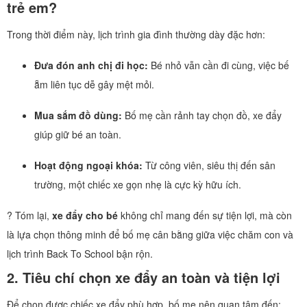
trẻ em?
Trong thời điểm này, lịch trình gia đình thường dày đặc hơn:
Đưa đón anh chị đi học:
Bé nhỏ vẫn cần đi cùng, việc bế
ẵm liên tục dễ gây mệt mỏi.
Mua sắm đồ dùng:
Bố mẹ cần rảnh tay chọn đồ, xe đẩy
giúp giữ bé an toàn.
Hoạt động ngoại khóa:
Từ công viên, siêu thị đến sân
trường, một chiếc xe gọn nhẹ là cực kỳ hữu ích.
? Tóm lại,
xe đẩy cho bé
không chỉ mang đến sự tiện lợi, mà còn
là lựa chọn thông minh để bố mẹ cân bằng giữa việc chăm con và
lịch trình Back To School bận rộn.
2. Tiêu chí chọn xe đẩy an toàn và tiện lợi
Để chọn được chiếc xe đẩy phù hợp, bố mẹ nên quan tâm đến: