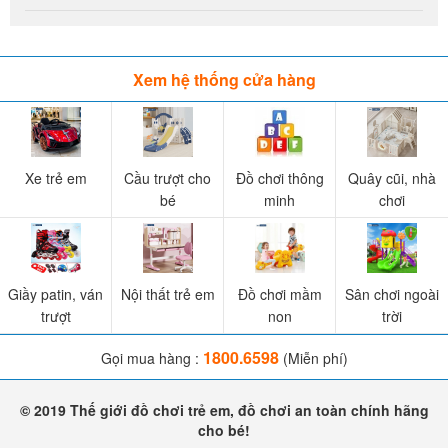
Xem hệ thống cửa hàng
Xe trẻ em
Cầu trượt cho
Đồ chơi thông
Quây cũi, nhà
bé
minh
chơi
Giầy patin, ván
Nội thất trẻ em
Đồ chơi mầm
Sân chơi ngoài
trượt
non
trời
1800.6598
Gọi mua hàng :
(Miễn phí)
© 2019 Thế giới đồ chơi trẻ em, đồ chơi an toàn chính hãng
cho bé!