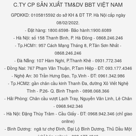
C.TY CP SẢN XUẤT TM&DV BBT VIỆT NAM
GPDKKD: 0105815592 do sở KH & ĐT TP. Hà Nội cấp ngày
08/02/2022.
- Đặt hàng: 1800.6598- Bảo hành:1900.6089
- Hà Nội: số 158 Thanh Bình, P. Hà Đông - 0868.246.246
- Tp.HCM1: 957 Cách Mạng Tháng 8, P.Tân Sơn Nhất -
0868.246.246
- Đà Nẵng: 107 Hàm Nghi, P.Thanh Khê - 0931.772.346
- Đồng Nai: 767 Phạm Văn Thuận, P.Tam Hiệp - ĐT: 093.177.4346
- Nghệ An: 30 Trần Hưng Đạo, Tp.Vinh - ĐT: 0961.342.986
- Tp.HCM2: gần chân cầu kinh Thanh Đa, đường Xô Viết Nghệ
Tĩnh - P.26- Q. Bình Thạnh - 0898.068.366
- Hải Phòng: Chân cầu vượt Lạch Tray, Nguyễn Văn Linh, Lê Chân
- 0968.942.346
- Hà Nội: Đặng Thùy Trâm - Cầu Giấy - ĐT: 0968.942.346 (chỉ giao
online)
- Bình Dương: ngã tư chợ Đình, Đại Lộ Bình Dương, Thủ Dầu Một