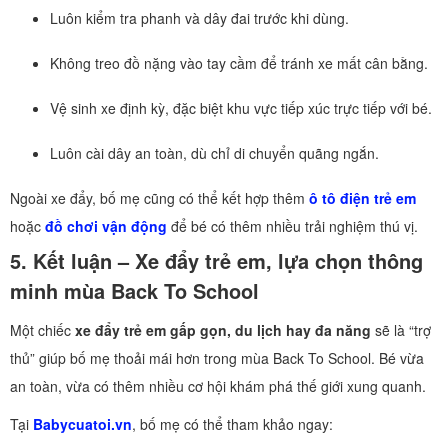
Luôn kiểm tra phanh và dây đai trước khi dùng.
Không treo đồ nặng vào tay cầm để tránh xe mất cân bằng.
Vệ sinh xe định kỳ, đặc biệt khu vực tiếp xúc trực tiếp với bé.
Luôn cài dây an toàn, dù chỉ di chuyển quãng ngắn.
Ngoài xe đẩy, bố mẹ cũng có thể kết hợp thêm
ô tô điện trẻ em
hoặc
đồ chơi vận động
để bé có thêm nhiều trải nghiệm thú vị.
5. Kết luận – Xe đẩy trẻ em, lựa chọn thông
minh mùa Back To School
Một chiếc
xe đẩy trẻ em gấp gọn, du lịch hay đa năng
sẽ là “trợ
thủ” giúp bố mẹ thoải mái hơn trong mùa Back To School. Bé vừa
an toàn, vừa có thêm nhiều cơ hội khám phá thế giới xung quanh.
Tại
Babycuatoi.vn
, bố mẹ có thể tham khảo ngay: