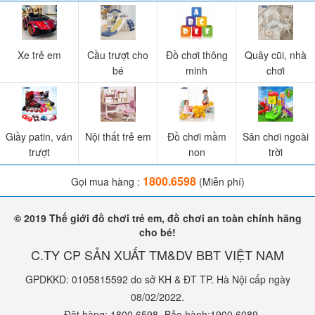
Xe trẻ em
Cầu trượt cho
Đồ chơi thông
Quây cũi, nhà
bé
minh
chơi
Giầy patin, ván
Nội thất trẻ em
Đồ chơi mầm
Sân chơi ngoài
trượt
non
trời
1800.6598
Gọi mua hàng :
(Miễn phí)
© 2019 Thế giới đồ chơi trẻ em, đồ chơi an toàn chính hãng
cho bé!
C.TY CP SẢN XUẤT TM&DV BBT VIỆT NAM
GPDKKD: 0105815592 do sở KH & ĐT TP. Hà Nội cấp ngày
08/02/2022.
- Đặt hàng: 1800.6598- Bảo hành:1900.6089