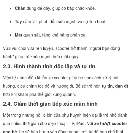
Chân
dùng để đẩy, giúp cơ bắp chắc khỏe.
Tay
cầm lái, phát triển sức mạnh và sự linh hoạt.
Mắt
quan sát, tăng khả năng phản xạ.
Vừa vui chơi vừa rèn luyện, scooter trở thành “người bạn đồng
hành” giúp trẻ khỏe mạnh hơn mỗi ngày.
2.3. Hình thành tính độc lập và tự tin
Việc tự mình điều khiển xe scooter giúp bé học cách xử lý tình
huống, điều chỉnh tốc độ và hướng đi. Bé sẽ trở nên
tự tin, dạn dĩ
hơn khi khám phá thế giới xung quanh.
2.4. Giảm thời gian tiếp xúc màn hình
Một trong những nỗi lo lớn của phụ huynh hiện đại là trẻ nhỏ dành
quá nhiều thời gian cho điện thoại, TV, iPad. Với
xe trượt scooter
cho bé
, bé sẽ hào hứng vận động ngoài trời, từ đó hạn chế thói