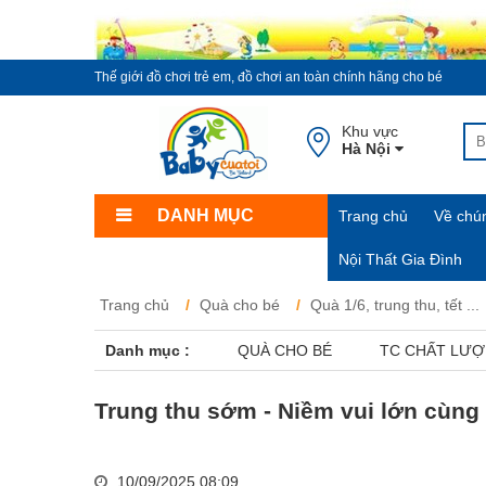
Thế giới đồ chơi trẻ em, đồ chơi an toàn chính hãng cho bé
Khu vực
Hà Nội
DANH MỤC
Trang chủ
Về chún
Nội Thất Gia Đình
Trang chủ
Quà cho bé
Quà 1/6, trung thu, tết ...
Danh mục :
QUÀ CHO BÉ
TC CHẤT LƯ
Trung thu sớm - Niềm vui lớn cùng
10/09/2025 08:09