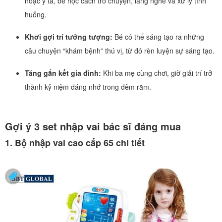
hoặc y tá, bé học cách trò chuyện, lắng nghe và xử lý tình
huống.
Khơi gợi trí tưởng tượng:
Bé có thể sáng tạo ra những
câu chuyện “khám bệnh” thú vị, từ đó rèn luyện sự sáng tạo.
Tăng gắn kết gia đình:
Khi ba mẹ cùng chơi, giờ giải trí trở
thành kỷ niệm đáng nhớ trong đêm rằm.
Gợi ý 3 set nhập vai bác sĩ đáng mua
1. Bộ nhập vai cao cấp 65 chi tiết