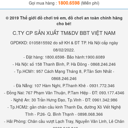
1800.6598
Gọi mua hàng :
(Miễn phí)
© 2019 Thế giới đồ chơi trẻ em, đồ chơi an toàn chính hãng
cho bé!
C.TY CP SẢN XUẤT TM&DV BBT VIỆT NAM
GPDKKD: 0105815592 do sở KH & ĐT TP. Hà Nội cấp ngày
08/02/2022.
- Đặt hàng: 1800.6598- Bảo hành:1900.6089
- Hà Nội: số 158 Thanh Bình, P. Hà Đông - 0868.246.246
- Tp.HCM1: 957 Cách Mạng Tháng 8, P.Tân Sơn Nhất -
0868.246.246
- Đà Nẵng: 107 Hàm Nghi, P.Thanh Khê - 0931.772.346
- Đồng Nai: 767 Phạm Văn Thuận, P.Tam Hiệp - ĐT: 093.177.4346
- Nghệ An: 30 Trần Hưng Đạo, Tp.Vinh - ĐT: 0961.342.986
- Tp.HCM2: gần chân cầu kinh Thanh Đa, đường Xô Viết Nghệ
Tĩnh - P.26- Q. Bình Thạnh - 0898.068.366
- Hải Phòng: Chân cầu vượt Lạch Tray, Nguyễn Văn Linh, Lê Chân