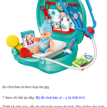
do-choi-bac-si-kem-bup-be.jpg
? Xem chi tiết tại đây:
Bộ đồ chơi bác sĩ – y tá 008-910
Thiết kế nhỏ gọn, dễ cất giữ hoặc mang đi chơi. Sản phẩm phù hợp