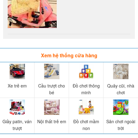
Xem hệ thống cửa hàng
Xe trẻ em
Cầu trượt cho
Đồ chơi thông
Quây cũi, nhà
bé
minh
chơi
Giầy patin, ván
Nội thất trẻ em
Đồ chơi mầm
Sân chơi ngoài
trượt
non
trời