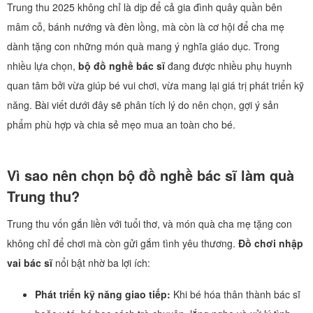
Trung thu 2025 không chỉ là dịp để cả gia đình quây quần bên
mâm cỗ, bánh nướng và đèn lồng, mà còn là cơ hội để cha mẹ
dành tặng con những món quà mang ý nghĩa giáo dục. Trong
nhiều lựa chọn,
bộ đồ nghề bác sĩ
đang được nhiều phụ huynh
quan tâm bởi vừa giúp bé vui chơi, vừa mang lại giá trị phát triển kỹ
năng. Bài viết dưới đây sẽ phân tích lý do nên chọn, gợi ý sản
phẩm phù hợp và chia sẻ mẹo mua an toàn cho bé.
Vì sao nên chọn bộ đồ nghề bác sĩ làm quà
Trung thu?
Trung thu vốn gắn liền với tuổi thơ, và món quà cha mẹ tặng con
không chỉ để chơi mà còn gửi gắm tình yêu thương.
Đồ chơi nhập
vai bác sĩ
nổi bật nhờ ba lợi ích:
Phát triển kỹ năng giao tiếp:
Khi bé hóa thân thành bác sĩ