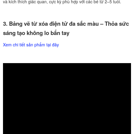
và kích thích giác quan, cực kỳ phù hợp với các bé từ 2–5 tuổi.
3. Bảng vẽ từ xóa điện tử đa sắc màu – Thỏa sức
sáng tạo không lo bẩn tay
Xem chi tiết sản phẩm tại đây