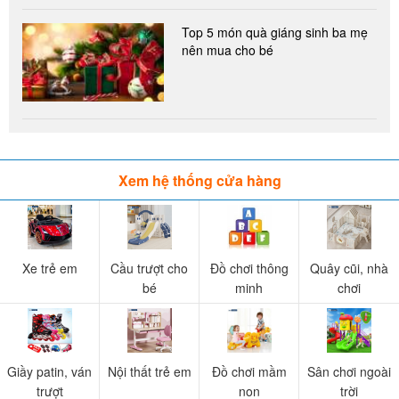
Top 5 món quà giáng sinh ba mẹ
nên mua cho bé
Xem hệ thống cửa hàng
Xe trẻ em
Cầu trượt cho
Đồ chơi thông
Quây cũi, nhà
bé
minh
chơi
Giầy patin, ván
Nội thất trẻ em
Đồ chơi mầm
Sân chơi ngoài
trượt
non
trời