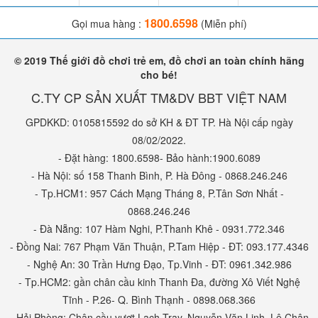
1800.6598
Gọi mua hàng :
(Miễn phí)
© 2019 Thế giới đồ chơi trẻ em, đồ chơi an toàn chính hãng
cho bé!
C.TY CP SẢN XUẤT TM&DV BBT VIỆT NAM
GPDKKD: 0105815592 do sở KH & ĐT TP. Hà Nội cấp ngày
08/02/2022.
- Đặt hàng: 1800.6598- Bảo hành:1900.6089
- Hà Nội: số 158 Thanh Bình, P. Hà Đông - 0868.246.246
- Tp.HCM1: 957 Cách Mạng Tháng 8, P.Tân Sơn Nhất -
0868.246.246
- Đà Nẵng: 107 Hàm Nghi, P.Thanh Khê - 0931.772.346
- Đồng Nai: 767 Phạm Văn Thuận, P.Tam Hiệp - ĐT: 093.177.4346
- Nghệ An: 30 Trần Hưng Đạo, Tp.Vinh - ĐT: 0961.342.986
- Tp.HCM2: gần chân cầu kinh Thanh Đa, đường Xô Viết Nghệ
Tĩnh - P.26- Q. Bình Thạnh - 0898.068.366
- Hải Phòng: Chân cầu vượt Lạch Tray, Nguyễn Văn Linh, Lê Chân