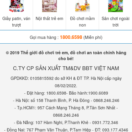
Giầy patin, ván
Nội thất trẻ em
Đồ chơi mầm
Sân chơi ngoài
trượt
non
trời
1800.6598
Gọi mua hàng :
(Miễn phí)
© 2019 Thế giới đồ chơi trẻ em, đồ chơi an toàn chính hãng
cho bé!
C.TY CP SẢN XUẤT TM&DV BBT VIỆT NAM
GPDKKD: 0105815592 do sở KH & ĐT TP. Hà Nội cấp ngày
08/02/2022.
- Đặt hàng: 1800.6598- Bảo hành:1900.6089
- Hà Nội: số 158 Thanh Bình, P. Hà Đông - 0868.246.246
- Tp.HCM1: 957 Cách Mạng Tháng 8, P.Tân Sơn Nhất -
0868.246.246
- Đà Nẵng: 107 Hàm Nghi, P.Thanh Khê - 0931.772.346
- Đồng Nai: 767 Phạm Văn Thuận, P.Tam Hiệp - ĐT: 093.177.4346