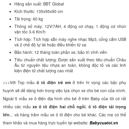
Hãng sản xuất: BBT Global
Kích thước: 135x95x90 cm
Tải trọng: 60 kg
Thông số máy: 12V/7AH, 4 động cơ chạy, 1 động cơ nhún
vận tốc 3-6 Km/h
Tích hợp: Tích hợp sẵn máy nghe nhạc Mp3, cổng cắm USB
và 2 chế độ tự lái hoặc điều khiển từ xa.
Bảo hành: 12 tháng toàn phần xe, bảo trì vĩnh viễn
Tiêu chuẩn chất lượng: Được sản xuất theo tiêu chuẩn Châu
Âu từ nguyên liệu nhựa an toàn, không độc tố và các linh
kiện điện tử chất lượng cao nhất
>>>Với Top mẫu
ô tô điện trẻ em
ở trên hi vọng các bậc phụ
huynh sẽ dễ dàng hơn trong việc lựa chọn xe cho bé con của mình.
Ngoài 5 mẫu xe ô điện địa hình cho bé ở trên Baby của tôi có rất
nhiều các mẫu
xe ô tô điện hai chỗ ngồi
,
ô tô điện tải trọng
lớn
,.. và hàng trăm mẫu xe ô tô điện cho bé khác. Các mẹ có thể
tham khảo và mua hàng trực tuyến tại website:
Babycuatoi.vn