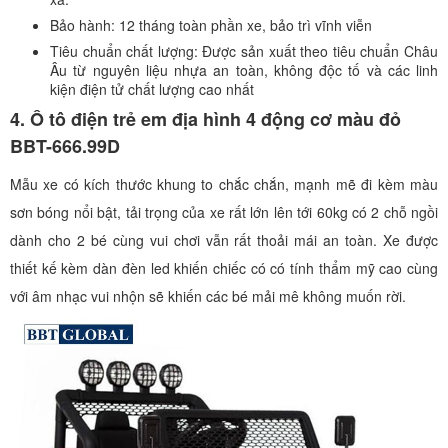
Bảo hành: 12 tháng toàn phần xe, bảo trì vĩnh viễn
Tiêu chuẩn chất lượng: Được sản xuất theo tiêu chuẩn Châu
Âu từ nguyên liệu nhựa an toàn, không độc tố và các linh
kiện điện tử chất lượng cao nhất
4. Ô tô điện trẻ em địa hình 4 động cơ màu đỏ
BBT-666.99D
Mẫu xe có kích thước khung to chắc chắn, mạnh mẽ đi kèm màu
sơn bóng nổi bật, tải trọng của xe rất lớn lên tới 60kg có 2 chỗ ngồi
dành cho 2 bé cùng vui chơi vẫn rất thoải mái an toàn. Xe được
thiết kế kèm dàn đèn led khiến chiếc có có tính thẩm mỹ cao cùng
với âm nhạc vui nhộn sẽ khiến các bé mải mê không muốn rời.