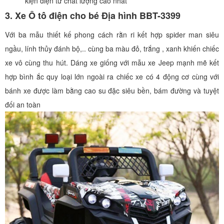
kiện điện tử chất lượng cao nhất
3. Xe Ô tô điện cho bé Địa hình BBT-3399
Với ba mẫu thiết kế phong cách rằn ri kết hợp spider man siêu
ngầu, lính thủy đánh bộ,.. cùng ba màu đỏ, trắng , xanh khiến chiếc
xe vô cùng thu hút. Dáng xe giống với mẫu xe Jeep mạnh mẽ kết
hợp bình ắc quy loại lớn ngoài ra chiếc xe có 4 động cơ cùng với
bánh xe được làm bằng cao su đặc siêu bền, bám đường và tuyệt
đối an toàn