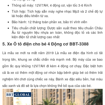
Thông số máy: 12V/7AH, 4 động cơ, vận tốc 3-6 Km/h
Tích hợp: Tích hợp sẵn máy nghe nhạc Mp3 và 2 chế độ tự
lái hoặc điều khiển từ xa.
Bảo hành: 12 tháng toàn phần xe, bảo trì vĩnh viễn
Tiêu chuẩn chất lượng: Được sản xuất theo tiêu chuẩn Châu
Âu từ nguyên liệu nhựa an toàn, không độc tố và các linh
kiện điện tử chất lượng cao nhất
5. Xe Ô tô điện cho bé 4 Động cơ BBT-3388
Là mẫu xe mới ra mắt năm 2019 Là mẫu xe điện địa hình có tải
trọng lớn, khung xe chắc chắn mà mạnh mẽ. Bộ máy của xe bao
gồm ắc quy khủng 12V/7AH đi kèm 4 động cơ chạy. Đặc biệt hơn
cả là xe có thêm một động cơ nhún bập bênh giúp bé có thêm trải
nghiệm khi chơi cùng chiếc xe này. Bánh xe đặc siêu bền, hai màu
sắc xanh và đỏ sẽ là lựa chọn không thể bỏ qua của các bé.