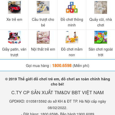
Xe trẻ em
Cầu trượt cho
Đồ chơi thông
Quây cũi, nhà
bé
minh
chơi
Giầy patin, ván
Nội thất trẻ em
Đồ chơi mầm
Sân chơi ngoài
trượt
non
trời
1800.6598
Gọi mua hàng :
(Miễn phí)
© 2019 Thế giới đồ chơi trẻ em, đồ chơi an toàn chính hãng
cho bé!
C.TY CP SẢN XUẤT TM&DV BBT VIỆT NAM
GPDKKD: 0105815592 do sở KH & ĐT TP. Hà Nội cấp ngày
08/02/2022.
- Đặt hàng: 1800.6598- Bảo hành:1900.6089