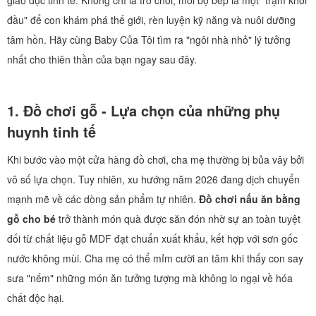
giáo dục tinh tế. Không chỉ là trò chơi, mỗi bộ bếp là một "trạm khởi
đầu" để con khám phá thế giới, rèn luyện kỹ năng và nuôi dưỡng
tâm hồn. Hãy cùng Baby Của Tôi tìm ra "ngôi nhà nhỏ" lý tưởng
nhất cho thiên thần của bạn ngay sau đây.
1. Đồ chơi gỗ - Lựa chọn của những phụ
huynh tinh tế
Khi bước vào một cửa hàng đồ chơi, cha mẹ thường bị bủa vây bởi
vô số lựa chọn. Tuy nhiên, xu hướng năm 2026 đang dịch chuyển
mạnh mẽ về các dòng sản phẩm tự nhiên.
Đồ chơi nấu ăn bằng
gỗ cho bé
trở thành món quà được săn đón nhờ sự an toàn tuyệt
đối từ chất liệu gỗ MDF đạt chuẩn xuất khẩu, kết hợp với sơn gốc
nước không mùi. Cha mẹ có thể mỉm cười an tâm khi thấy con say
sưa "nếm" những món ăn tưởng tượng mà không lo ngại về hóa
chất độc hại.