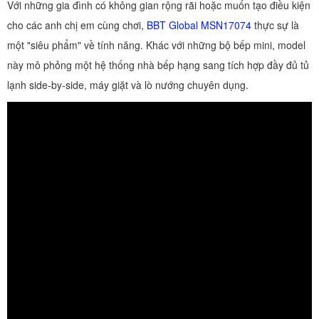
Với những gia đình có không gian rộng rãi hoặc muốn tạo điều kiện
cho các anh chị em cùng chơi,
BBT Global MSN17074
thực sự là
một "siêu phẩm" về tính năng. Khác với những bộ bếp mini, model
này mô phỏng một hệ thống nhà bếp hạng sang tích hợp đầy đủ tủ
lạnh side-by-side, máy giặt và lò nướng chuyên dụng.