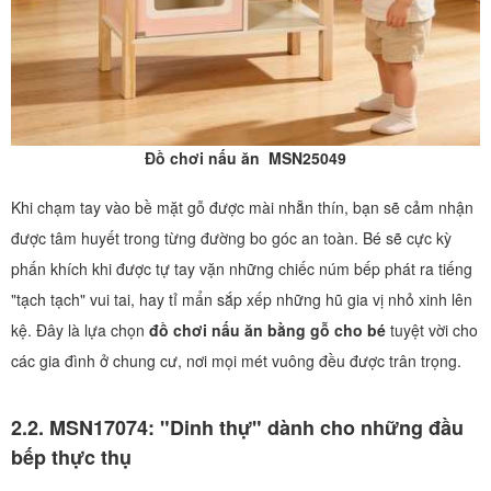
Đồ chơi nấu ăn MSN25049
Khi chạm tay vào bề mặt gỗ được mài nhẵn thín, bạn sẽ cảm nhận
được tâm huyết trong từng đường bo góc an toàn. Bé sẽ cực kỳ
phấn khích khi được tự tay vặn những chiếc núm bếp phát ra tiếng
"tạch tạch" vui tai, hay tỉ mẩn sắp xếp những hũ gia vị nhỏ xinh lên
kệ. Đây là lựa chọn
đồ chơi nấu ăn bằng gỗ cho bé
tuyệt vời cho
các gia đình ở chung cư, nơi mọi mét vuông đều được trân trọng.
2.2. MSN17074: "Dinh thự" dành cho những đầu
bếp thực thụ