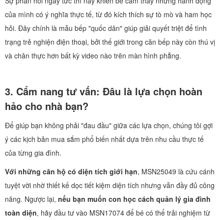
Sự phản hồi ngay tức thì này khiến bé cảm thấy những hành động
của mình có ý nghĩa thực tế, từ đó kích thích sự tò mò và ham học
hỏi. Đây chính là mẫu bếp "quốc dân" giúp giải quyết triệt để tình
trạng trẻ nghiện điện thoại, bởi thế giới trong căn bếp này còn thú vị
và chân thực hơn bất kỳ video nào trên màn hình phẳng.
3. Cẩm nang tư vấn: Đâu là lựa chọn hoàn
hảo cho nhà bạn?
Để giúp bạn không phải "đau đầu" giữa các lựa chọn, chúng tôi gợi
ý các kịch bản mua sắm phổ biến nhất dựa trên nhu cầu thực tế
của từng gia đình.
Với những căn hộ có diện tích giới hạn
, MSN25049 là cứu cánh
tuyệt vời nhờ thiết kế dọc tiết kiệm diện tích nhưng vẫn đầy đủ công
năng. Ngược lại,
nếu bạn muốn con học cách quản lý gia đình
toàn diện
, hãy đầu tư vào MSN17074 để bé có thể trải nghiệm từ