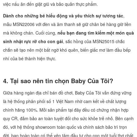
việc nấu ăn đến giặt giũ và bảo quản thực phẩm.
Dành cho những bé hiếu động và yêu thích sự tương tác
,
mẫu MSN22006 với đèn và âm thanh sẽ giữ chân bé hàng giờ liền
mà không chán. Cuối cùng,
nếu bạn đang tìm kiếm một món quà
sinh nhật rực rỡ cho con gái
, sắc hồng của MSN25015 chắc
chắn sẽ tạo nên một bất ngờ khó quên, biến giấc mơ làm đầu bếp
nhí của bé thành hiện thực.
4. Tại sao nên tin chọn Baby Của Tôi?
Giữa hàng ngàn địa chỉ bán đồ chơi, Baby Của Tôi vẫn đứng vững
là hệ thống phân phối số 1 Việt Nam nhờ cam kết về chất lượng
chính hãng 100%. Mỗi sản phẩm tại đây đều có chứng nhận hợp
quy CR, đảm bảo an toàn tuyệt đối cho sức khỏe trẻ nhỏ. Bên cạnh
đó, với hệ thống showroom toàn quốc và chính sách bảo trì trọn
đời, bạn hoàn toàn có thể yên tâm đầu tư cho con một tuổi thơ chất