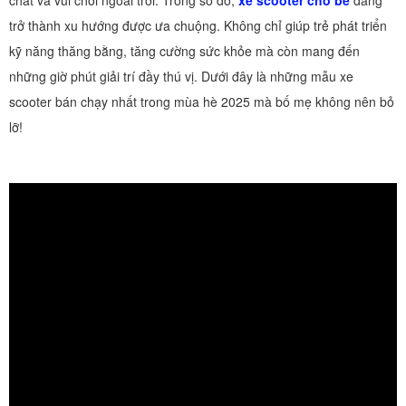
chất và vui chơi ngoài trời. Trong số đó,
xe scooter cho bé
đang
trở thành xu hướng được ưa chuộng. Không chỉ giúp trẻ phát triển
kỹ năng thăng bằng, tăng cường sức khỏe mà còn mang đến
những giờ phút giải trí đầy thú vị. Dưới đây là những mẫu xe
scooter bán chạy nhất trong mùa hè 2025 mà bố mẹ không nên bỏ
lỡ!