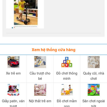
Xem hệ thống cửa hàng
Xe trẻ em
Cầu trượt cho
Đồ chơi thông
Quây cũi, nhà
bé
minh
chơi
Giầy patin, ván
Nội thất trẻ em
Đồ chơi mầm
Sân chơi ngoài
trượt
non
trời