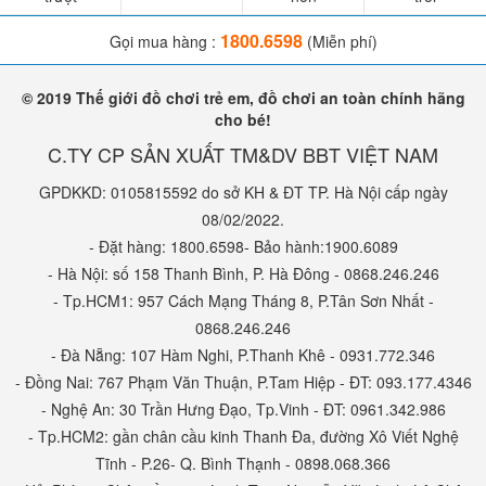
1800.6598
Gọi mua hàng :
(Miễn phí)
© 2019 Thế giới đồ chơi trẻ em, đồ chơi an toàn chính hãng
cho bé!
C.TY CP SẢN XUẤT TM&DV BBT VIỆT NAM
GPDKKD: 0105815592 do sở KH & ĐT TP. Hà Nội cấp ngày
08/02/2022.
- Đặt hàng: 1800.6598- Bảo hành:1900.6089
- Hà Nội: số 158 Thanh Bình, P. Hà Đông - 0868.246.246
- Tp.HCM1: 957 Cách Mạng Tháng 8, P.Tân Sơn Nhất -
0868.246.246
- Đà Nẵng: 107 Hàm Nghi, P.Thanh Khê - 0931.772.346
- Đồng Nai: 767 Phạm Văn Thuận, P.Tam Hiệp - ĐT: 093.177.4346
- Nghệ An: 30 Trần Hưng Đạo, Tp.Vinh - ĐT: 0961.342.986
- Tp.HCM2: gần chân cầu kinh Thanh Đa, đường Xô Viết Nghệ
Tĩnh - P.26- Q. Bình Thạnh - 0898.068.366