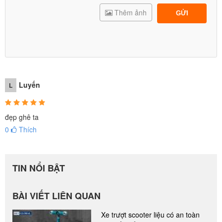
Thêm ảnh
GỬI
Luyến
L
đẹp ghê ta
0
Thích
TIN NỔI BẬT
BÀI VIẾT LIÊN QUAN
Xe trượt scooter liệu có an toàn