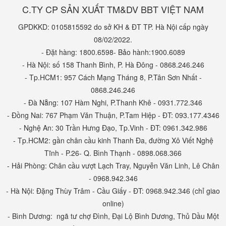
C.TY CP SẢN XUẤT TM&DV BBT VIỆT NAM
GPDKKD: 0105815592 do sở KH & ĐT TP. Hà Nội cấp ngày
08/02/2022.
- Đặt hàng: 1800.6598- Bảo hành:1900.6089
- Hà Nội: số 158 Thanh Bình, P. Hà Đông - 0868.246.246
- Tp.HCM1: 957 Cách Mạng Tháng 8, P.Tân Sơn Nhất -
0868.246.246
- Đà Nẵng: 107 Hàm Nghi, P.Thanh Khê - 0931.772.346
- Đồng Nai: 767 Phạm Văn Thuận, P.Tam Hiệp - ĐT: 093.177.4346
- Nghệ An: 30 Trần Hưng Đạo, Tp.Vinh - ĐT: 0961.342.986
- Tp.HCM2: gần chân cầu kinh Thanh Đa, đường Xô Viết Nghệ
Tĩnh - P.26- Q. Bình Thạnh - 0898.068.366
- Hải Phòng: Chân cầu vượt Lạch Tray, Nguyễn Văn Linh, Lê Chân
- 0968.942.346
- Hà Nội: Đặng Thùy Trâm - Cầu Giấy - ĐT: 0968.942.346 (chỉ giao
online)
- Bình Dương: ngã tư chợ Đình, Đại Lộ Bình Dương, Thủ Dầu Một