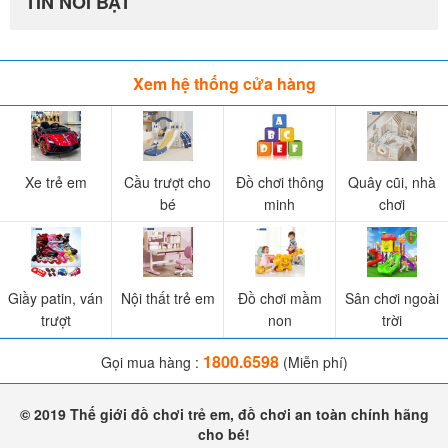
TIN NỔI BẬT
Xem hệ thống cửa hàng
Xe trẻ em
Cầu trượt cho
Đồ chơi thông
Quây cũi, nhà
bé
minh
chơi
Giầy patin, ván
Nội thất trẻ em
Đồ chơi mầm
Sân chơi ngoài
trượt
non
trời
1800.6598
Gọi mua hàng :
(Miễn phí)
© 2019 Thế giới đồ chơi trẻ em, đồ chơi an toàn chính hãng
cho bé!