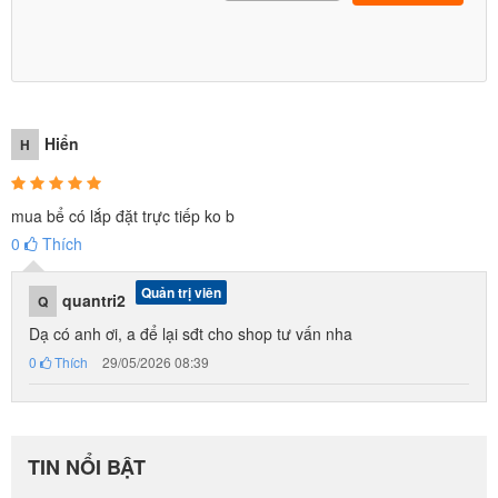
Hiển
H
mua bể có lắp đặt trực tiếp ko b
0
Thích
Quản trị viên
quantri2
Q
Dạ có anh ơi, a để lại sđt cho shop tư vấn nha
0
Thích
29/05/2026 08:39
TIN NỔI BẬT