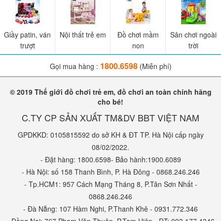
Giầy patin, ván
Nội thất trẻ em
Đồ chơi mầm
Sân chơi ngoài
trượt
non
trời
1800.6598
Gọi mua hàng :
(Miễn phí)
© 2019 Thế giới đồ chơi trẻ em, đồ chơi an toàn chính hãng
cho bé!
C.TY CP SẢN XUẤT TM&DV BBT VIỆT NAM
GPDKKD: 0105815592 do sở KH & ĐT TP. Hà Nội cấp ngày
08/02/2022.
- Đặt hàng: 1800.6598- Bảo hành:1900.6089
- Hà Nội: số 158 Thanh Bình, P. Hà Đông - 0868.246.246
- Tp.HCM1: 957 Cách Mạng Tháng 8, P.Tân Sơn Nhất -
0868.246.246
- Đà Nẵng: 107 Hàm Nghi, P.Thanh Khê - 0931.772.346