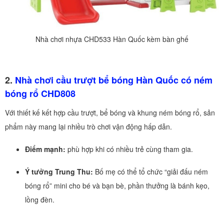
Nhà chơi nhựa CHD533 Hàn Quốc kèm bàn ghế
2.
Nhà chơi cầu trượt bể bóng Hàn Quốc có ném
bóng rổ CHD808
Với thiết kế kết hợp cầu trượt, bể bóng và khung ném bóng rổ, sản
phẩm này mang lại nhiều trò chơi vận động hấp dẫn.
Điểm mạnh:
phù hợp khi có nhiều trẻ cùng tham gia.
Ý tưởng Trung Thu:
Bố mẹ có thể tổ chức “giải đấu ném
bóng rổ” mini cho bé và bạn bè, phần thưởng là bánh kẹo,
lồng đèn.