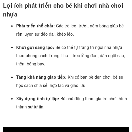
Lợi ích phát triển cho bé khi chơi nhà chơi
nhựa
Phát triển thể chất:
Các trò leo, trượt, ném bóng giúp bé
rèn luyện sự dẻo dai, khéo léo.
Khơi gợi sáng tạo:
Bé có thể tự trang trí ngôi nhà nhựa
theo phong cách Trung Thu – treo lồng đèn, dán ngôi sao,
thêm bóng bay.
Tăng khả năng giao tiếp:
Khi có bạn bè đến chơi, bé sẽ
học cách chia sẻ, hợp tác và giao lưu.
Xây dựng tính tự lập:
Bé chủ động tham gia trò chơi, hình
thành sự tự tin.