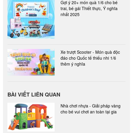
Gợi ý 20+ món quà 1/6 cho bé
trai, bé gái Thiết thực, Ý nghĩa
nhất 2025
Xe trượt Scooter - Món quà độc
đáo cho Quốc tế thiếu nhi 1/6
thêm ý nghĩa
BÀI VIẾT LIÊN QUAN
Nhà chơi nhựa - Giải pháp vàng
cho bé vui chơi an toàn tại gia