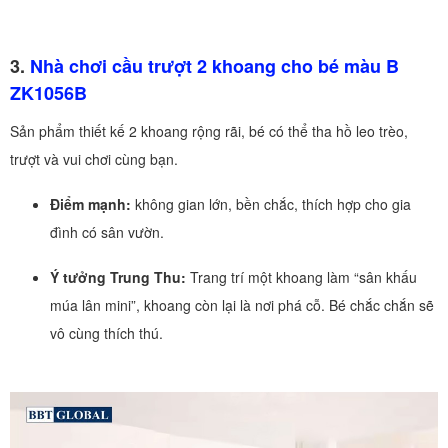
3.
Nhà chơi cầu trượt 2 khoang cho bé màu B
ZK1056B
Sản phẩm thiết kế 2 khoang rộng rãi, bé có thể tha hồ leo trèo,
trượt và vui chơi cùng bạn.
Điểm mạnh:
không gian lớn, bền chắc, thích hợp cho gia
đình có sân vườn.
Ý tưởng Trung Thu:
Trang trí một khoang làm “sân khấu
múa lân mini”, khoang còn lại là nơi phá cỗ. Bé chắc chắn sẽ
vô cùng thích thú.