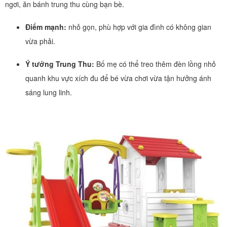
ngơi, ăn bánh trung thu cùng bạn bè.
Điểm mạnh:
nhỏ gọn, phù hợp với gia đình có không gian
vừa phải.
Ý tưởng Trung Thu:
Bố mẹ có thể treo thêm đèn lồng nhỏ
quanh khu vực xích đu để bé vừa chơi vừa tận hưởng ánh
sáng lung linh.