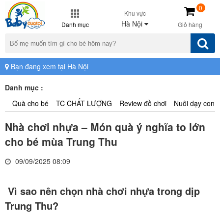
0
Khu vực
Hà Nội
Danh mục
Giỏ hàng
Bạn đang xem tại Hà Nội
Danh mục :
Quà cho bé
TC CHẤT LƯỢNG
Review đồ chơi
Nuôi dạy con
Nhà chơi nhựa – Món quà ý nghĩa to lớn
cho bé mùa Trung Thu
09/09/2025 08:09
Vì sao nên chọn
nhà chơi nhựa
trong dịp
Trung Thu?