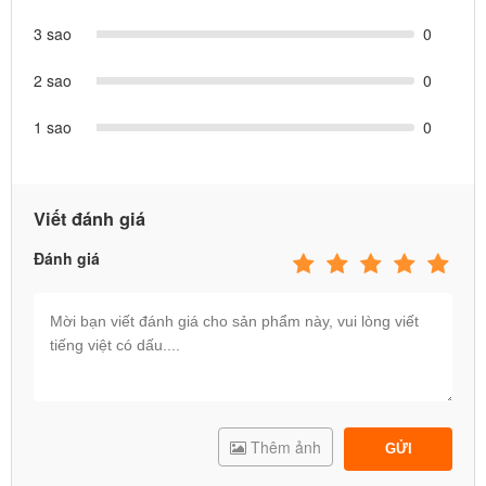
3 sao
0
2 sao
0
1 sao
0
Viết đánh giá
Đánh giá
Thêm ảnh
GỬI