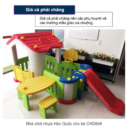
Nhà chơi nhựa Hàn Quốc cho bé CHD808