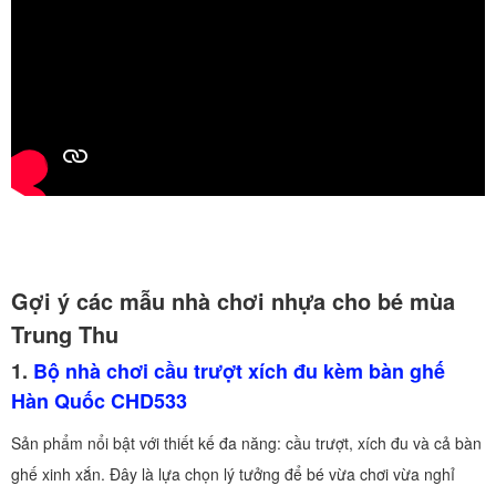
Gợi ý các mẫu
nhà chơi nhựa cho bé mùa
Trung Thu
1.
Bộ nhà chơi cầu trượt xích đu kèm bàn ghế
Hàn Quốc CHD533
Sản phẩm nổi bật với thiết kế đa năng: cầu trượt, xích đu và cả bàn
ghế xinh xắn. Đây là lựa chọn lý tưởng để bé vừa chơi vừa nghỉ