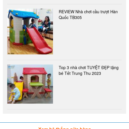
REVIEW Nhà chơi cầu trượt Hàn
Quốc TB305
Top 3 nhà chơi TUYỆT ĐẸP tặng
bé Tết Trung Thu 2023