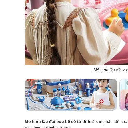
Mô hình lâu đài 2 
Tương tự
Mô hình lâu đài búp bê có từ tính
là sản phẩm đồ chơi
với nhiều chi tiết tinh xảo.