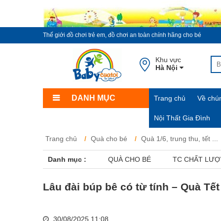
Thế giới đồ chơi trẻ em, đồ chơi an toàn chính hãng cho bé
Khu vực
Hà Nội
DANH MỤC
Trang chủ
Về chún
Nội Thất Gia Đình
Trang chủ
Quà cho bé
Quà 1/6, trung thu, tết ...
Danh mục :
QUÀ CHO BÉ
TC CHẤT LƯ
Lâu đài búp bê có từ tính – Quà Tế
30/08/2025 11:08