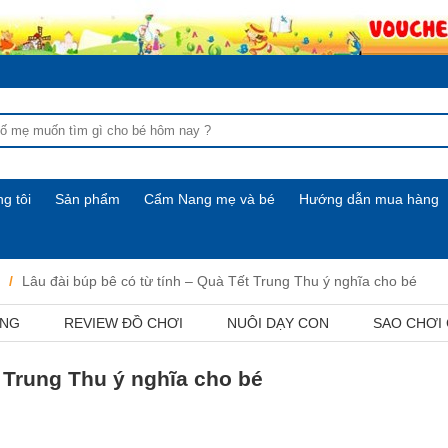
g tôi
Sản phẩm
Cẩm Nang mẹ và bé
Hướng dẫn mua hàng
Lâu đài búp bê có từ tính – Quà Tết Trung Thu ý nghĩa cho bé
ỢNG
REVIEW ĐỒ CHƠI
NUÔI DẠY CON
SAO CHƠI
t Trung Thu ý nghĩa cho bé