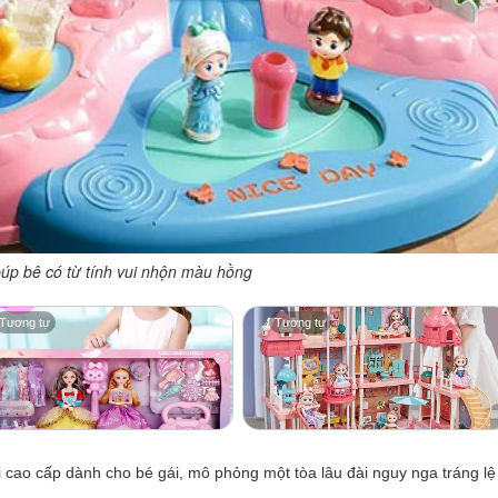
búp bê có từ tính vui nhộn màu hồng
Tương tự
Tương tự
 cao cấp dành cho bé gái, mô phỏng một tòa lâu đài nguy nga tráng lệ