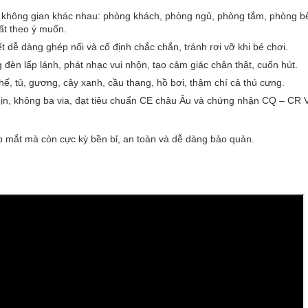
ều không gian khác nhau: phòng khách, phòng ngủ, phòng tắm, phòng b
ất theo ý muốn.
iết dễ dàng ghép nối và cố định chắc chắn, tránh rơi vỡ khi bé chơi.
g đèn lấp lánh, phát nhạc vui nhộn, tạo cảm giác chân thật, cuốn hút.
ế, tủ, gương, cây xanh, cầu thang, hồ bơi, thậm chí cả thú cưng.
n, không ba via, đạt tiêu chuẩn CE châu Âu và chứng nhận CQ – CR V
đẹp mắt mà còn cực kỳ bền bỉ, an toàn và dễ dàng bảo quản.