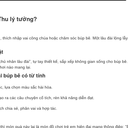
 Thu lý tưởng?
g, thích nhập vai công chúa hoặc chăm sóc búp bê. Một lâu đài lộng lẫy
ật
ủ nhân lâu đài”, tự tay thiết kế, sắp xếp không gian sống cho búp bê.
hơi nào mang lại.
i búp bê có từ tính
ốc, lựa chọn màu sắc hài hòa.
tạo ra các câu chuyện cổ tích, rèn khả năng diễn đạt.
ch chia sẻ, phân vai và hợp tác.
thì món quà này lại là món đồ chơi trẻ em hiện đại mang thông điệp: “