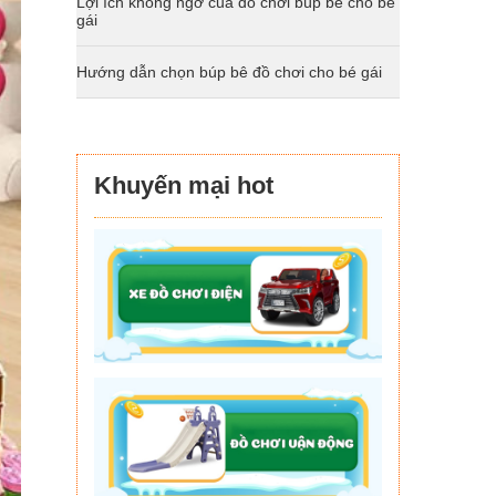
Lợi ích không ngờ của đồ chơi búp bê cho bé
gái
Hướng dẫn chọn búp bê đồ chơi cho bé gái
Khuyến mại hot