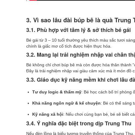
3. Vì sao lâu đài búp bê là quà Trung
3.1. Phù hợp với tâm lý & sở thích bé gái
Bé gái từ 3 – 10 tuổi thường yêu thích màu sắc tươi sán
chính là giấc mơ cổ tích được hiện thực hóa.
3.2. Mang lại trải nghiệm nhập vai chân th
Bé không chỉ chơi búp bê mà còn được hóa thân thành “ch
Đây là trải nghiệm nhập vai giàu cảm xúc mà ít món đồ c
3.3. Giáo dục kỹ năng mềm khi chơi lâu đà
Tư duy logic & thẩm mỹ
: Bé học cách bố trí phòng 
Khả năng ngôn ngữ & kể chuyện
: Bé có thể sáng 
Kỹ năng xã hội
: Nếu chơi cùng bạn bè, bé sẽ biết cá
3.4. Ý nghĩa đặc biệt trong dịp Trung Thu
Nếu đèn lồng là biểu tượng truyền thống của Trung Thu, 