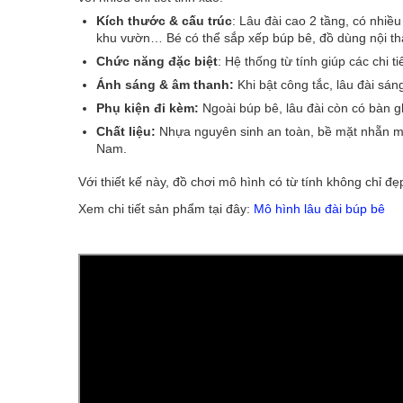
Kích thước & cấu trúc
: Lâu đài cao 2 tầng, có nhi
khu vườn… Bé có thể sắp xếp búp bê, đồ dùng nội th
Chức năng đặc biệt
: Hệ thống từ tính giúp các chi t
Ánh sáng & âm thanh:
Khi bật công tắc, lâu đài sán
Phụ kiện đi kèm:
Ngoài búp bê, lâu đài còn có bàn gh
Chất liệu:
Nhựa nguyên sinh an toàn, bề mặt nhẵn mị
Nam.
Với thiết kế này, đồ chơi mô hình có từ tính không chỉ 
Xem chi tiết sản phẩm tại đây:
Mô hình lâu đài búp bê