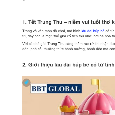
1. Tết Trung Thu – niềm vui tuổi thơ 
Trong vô vàn món đồ chơi, mô hình
lâu đài búp bê
có từ 
trí, đây còn là một “thế giới cổ tích thu nhỏ” nơi bé hóa
Với các bé gái, Trung Thu càng thêm rực rỡ khi nhận đ
đèn, phá cỗ, thưởng thức bánh nướng, bánh dẻo mà còn l
2. Giới thiệu lâu đài búp bê có từ tín