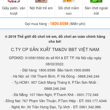
Giầy patin, ván
Nội thất trẻ em
Đồ chơi mầm
Sân chơi ngoài
trượt
non
trời
1800.6598
Gọi mua hàng :
(Miễn phí)
© 2019 Thế giới đồ chơi trẻ em, đồ chơi an toàn chính hãng
cho bé!
C.TY CP SẢN XUẤT TM&DV BBT VIỆT NAM
GPDKKD: 0105815592 do sở KH & ĐT TP. Hà Nội cấp ngày
08/02/2022.
- Đặt hàng: 1800.6598- Bảo hành:1900.6089
- Hà Nội: số 158 Thanh Bình, P. Hà Đông - 0868.246.246
- Tp.HCM1: 957 Cách Mạng Tháng 8, P.Tân Sơn Nhất -
0868.246.246
- Đà Nẵng: 107 Hàm Nghi, P.Thanh Khê - 0931.772.346
- Đồng Nai: 767 Phạm Văn Thuận, P.Tam Hiệp - ĐT: 093.177.4346
- Nghệ An: 30 Trần Hưng Đạo, Tp.Vinh - ĐT: 0961.342.986