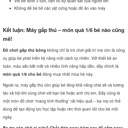
Với bé dưới 3 tuổi, cần có sự quan sát của người lớn
Không để bé bỏ các vật cứng hoặc đồ ăn vào máy
Kết luận: Máy gắp thú – món quà 1/6 bé nào cũng
mê!
Đồ chơi gắp thú bông
không chỉ là trò chơi giải trí mà còn là công
cụ giúp bé phát triển kỹ năng một cách tự nhiên. Với thiết kế an
toàn, màu sắc bắt mắt và nhiều tính năng hấp dẫn, đây chính là
món quà 1/6 cho bé
đáng mua nhất mùa hè này.
Ngoài ra, máy gắp thú còn giúp bé tăng khả năng chia sẻ và tương
tác xã hội khi cùng chơi với bạn bè hoặc anh chị em. Đây cũng là
một món đồ chơi “mang tính thưởng” rất hiệu quả – ba mẹ có thể
dùng để tạo động lực học tập hoặc rèn thói quen tốt cho bé mỗi
ngày.
Ba mẹ còn chờ gì nữa? Chốt đơn ngay hôm nay để sắm ngay