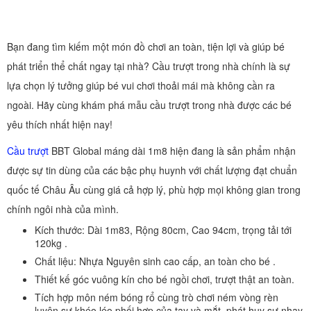
Bạn đang tìm kiếm một món đồ chơi an toàn, tiện lợi và giúp bé
phát triển thể chất ngay tại nhà? Cầu trượt trong nhà chính là sự
lựa chọn lý tưởng giúp bé vui chơi thoải mái mà không cần ra
ngoài. Hãy cùng khám phá mẫu cầu trượt trong nhà được các bé
yêu thích nhất hiện nay!
Cầu trượt
BBT Global máng dài 1m8 hiện đang là sản phẩm nhận
được sự tin dùng của các bậc phụ huynh với chất lượng đạt chuẩn
quốc tế Châu Âu cùng giá cả hợp lý, phù hợp mọi không gian trong
chính ngôi nhà của mình.
Kích thước: Dài 1m83, Rộng 80cm, Cao 94cm, trọng tải tới
120kg .
Chất liệu: Nhựa Nguyên sinh cao cấp, an toàn cho bé .
Thiết kế góc vuông kín cho bé ngồi chơi, trượt thật an toàn.
Tích hợp môn ném bóng rổ cùng trò chơi ném vòng rèn
luyện sự khéo léo phối hợp của tay và mắt, phát huy sự nhạy