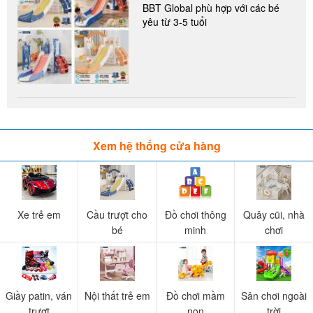
BBT Global phù hợp với các bé
yêu từ 3-5 tuổi
Xem hệ thống cửa hàng
Xe trẻ em
Cầu trượt cho
Đồ chơi thông
Quây cũi, nhà
bé
minh
chơi
Giầy patin, ván
Nội thất trẻ em
Đồ chơi mầm
Sân chơi ngoài
trượt
non
trời