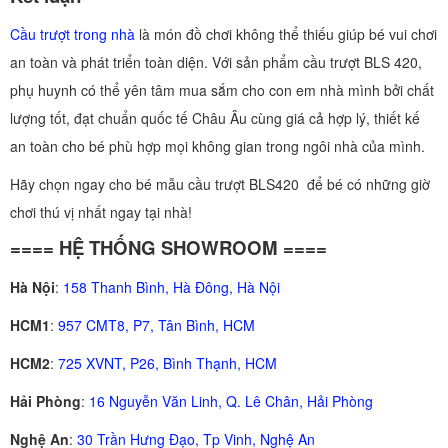
Cầu trượt trong nhà
là món đồ chơi không thể thiếu giúp bé vui chơi
an toàn và phát triển toàn diện. Với sản phẩm cầu trượt BLS 420,
phụ huynh có thể yên tâm mua sắm cho con em nhà mình bởi chất
lượng tốt, đạt chuẩn quốc tế Châu Âu cùng giá cả hợp lý, thiết kế
an toàn cho bé phù hợp mọi không gian trong ngôi nhà của mình.
Hãy chọn ngay cho bé mẫu cầu trượt BLS420 để bé có những giờ
chơi thú vị nhất ngay tại nhà!
==== HỆ THỐNG SHOWROOM ====
Hà Nội
:
158 Thanh Bình, Hà Đông, Hà Nội
HCM1
:
957 CMT8, P7, Tân Bình, HCM
HCM2
:
725 XVNT, P26, Bình Thạnh, HCM
Hải Phòng
:
16 Nguyễn Văn Linh, Q. Lê Chân, Hải Phòng
Nghệ An
:
30 Trần Hưng Đạo, Tp Vinh, Nghệ An