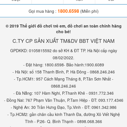
1800.6598
Gọi mua hàng :
(Miễn phí)
© 2019 Thế giới đồ chơi trẻ em, đồ chơi an toàn chính hãng
cho bé!
C.TY CP SẢN XUẤT TM&DV BBT VIỆT NAM
GPDKKD: 0105815592 do sở KH & ĐT TP. Hà Nội cấp ngày
08/02/2022.
- Đặt hàng: 1800.6598- Bảo hành:1900.6089
- Hà Nội: số 158 Thanh Bình, P. Hà Đông - 0868.246.246
- Tp.HCM1: 957 Cách Mạng Tháng 8, P.Tân Sơn Nhất -
0868.246.246
- Đà Nẵng: 107 Hàm Nghi, P.Thanh Khê - 0931.772.346
- Đồng Nai: 767 Phạm Văn Thuận, P.Tam Hiệp - ĐT: 093.177.4346
- Nghệ An: 30 Trần Hưng Đạo, Tp.Vinh - ĐT: 0961.342.986
- Tp.HCM2: gần chân cầu kinh Thanh Đa, đường Xô Viết Nghệ
Tĩnh - P.26- Q. Bình Thạnh - 0898.068.366