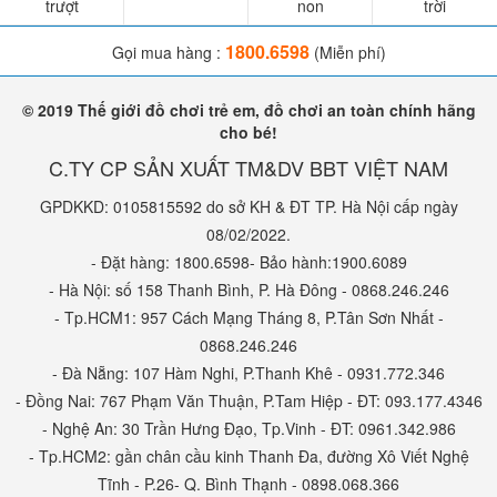
trượt
non
trời
1800.6598
Gọi mua hàng :
(Miễn phí)
© 2019 Thế giới đồ chơi trẻ em, đồ chơi an toàn chính hãng
cho bé!
C.TY CP SẢN XUẤT TM&DV BBT VIỆT NAM
GPDKKD: 0105815592 do sở KH & ĐT TP. Hà Nội cấp ngày
08/02/2022.
- Đặt hàng: 1800.6598- Bảo hành:1900.6089
- Hà Nội: số 158 Thanh Bình, P. Hà Đông - 0868.246.246
- Tp.HCM1: 957 Cách Mạng Tháng 8, P.Tân Sơn Nhất -
0868.246.246
- Đà Nẵng: 107 Hàm Nghi, P.Thanh Khê - 0931.772.346
- Đồng Nai: 767 Phạm Văn Thuận, P.Tam Hiệp - ĐT: 093.177.4346
- Nghệ An: 30 Trần Hưng Đạo, Tp.Vinh - ĐT: 0961.342.986
- Tp.HCM2: gần chân cầu kinh Thanh Đa, đường Xô Viết Nghệ
Tĩnh - P.26- Q. Bình Thạnh - 0898.068.366