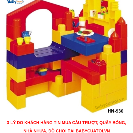
3 LÝ DO KHÁCH HÀNG TIN MUA CẦU TRƯỢT, QUÂY BÓNG,
NHÀ NHỰẠ
,
ĐỒ CHƠI
TẠI BABYCUATOI.VN