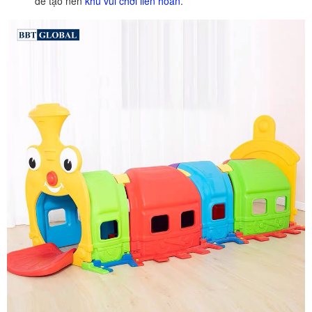
để tạo nên
khu vui chơi liên hoàn
.