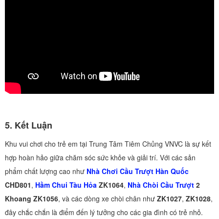
5.
Kết Luận
Khu vui chơi cho trẻ em tại Trung Tâm Tiêm Chủng VNVC là sự kết
hợp hoàn hảo giữa chăm sóc sức khỏe và giải trí. Với các sản
phẩm chất lượng cao như
Nhà Chơi Cầu Trượt Hàn Quốc
CHD801
,
Hầm Chui Tàu Hỏa
ZK1064
,
Nhà Chòi Cầu Trượt
2
Khoang ZK1056
, và các dòng xe chòi chân như
ZK1027
,
ZK1028
,
đây chắc chắn là điểm đến lý tưởng cho các gia đình có trẻ nhỏ.