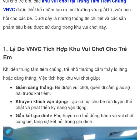
vui cho trẻ em, các
khu vui chơi tại Trung Tâm Tiêm Chủng
VNVC
được thiết kế nhằm tạo ra môi trường vừa giải trí, vừa học
hỏi cho các bé. Dưới đây là những thông tin chi tiết và các sản
phẩm tiêu biểu được sử dụng trong khu vui chơi này.
1.
Lý Do VNVC Tích Hợp Khu Vui Chơi Cho Trẻ
Em
Khi đến trung tâm tiêm chủng, trẻ nhỏ thường cảm thấy lo lắng
hoặc căng thẳng. Việc tích hợp khu vui chơi giúp:
Giảm căng thẳng:
Bé được vui chơi, quên đi cảm giác sợ
hãi trước khi tiêm.
Khuyến khích vận động:
Tạo cơ hội cho bé rèn luyện thể
chất và phát triển kỹ năng vận động.
Gắn kết gia đình:
Phụ huynh có thể đồng hành và vui chơi
cùng bé, tăng sự kết nối trong gia đình.