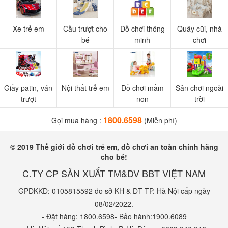
Xe trẻ em
Cầu trượt cho
Đồ chơi thông
Quây cũi, nhà
bé
minh
chơi
Giầy patin, ván
Nội thất trẻ em
Đồ chơi mầm
Sân chơi ngoài
trượt
non
trời
1800.6598
Gọi mua hàng :
(Miễn phí)
© 2019 Thế giới đồ chơi trẻ em, đồ chơi an toàn chính hãng
cho bé!
C.TY CP SẢN XUẤT TM&DV BBT VIỆT NAM
GPDKKD: 0105815592 do sở KH & ĐT TP. Hà Nội cấp ngày
08/02/2022.
- Đặt hàng: 1800.6598- Bảo hành:1900.6089