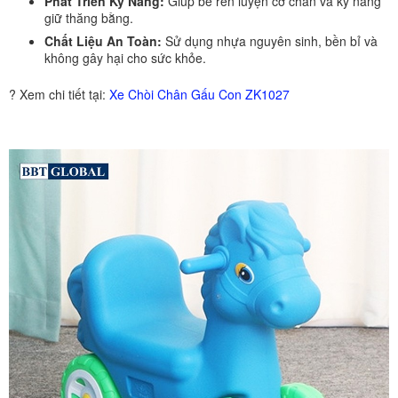
Phát Triển Kỹ Năng:
Giúp bé rèn luyện cơ chân và kỹ năng
giữ thăng bằng.
Chất Liệu An Toàn:
Sử dụng nhựa nguyên sinh, bền bỉ và
không gây hại cho sức khỏe.
? Xem chi tiết tại:
Xe Chòi Chân Gấu Con ZK1027