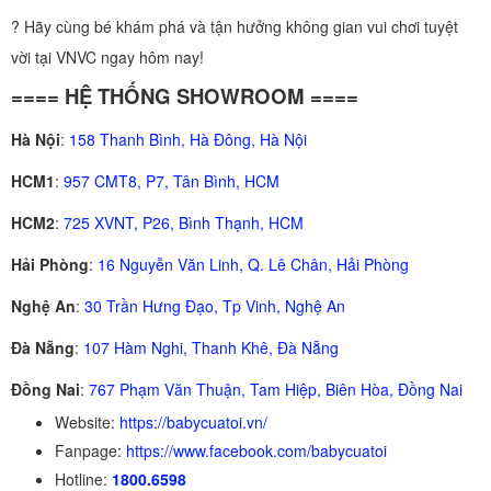
? Hãy cùng bé khám phá và tận hưởng không gian vui chơi tuyệt
vời tại VNVC ngay hôm nay!
==== HỆ THỐNG SHOWROOM ====
Hà Nội
:
158 Thanh Bình, Hà Đông, Hà Nội
HCM1
:
957 CMT8, P7, Tân Bình, HCM
HCM2
:
725 XVNT, P26, Bình Thạnh, HCM
Hải Phòng
:
16 Nguyễn Văn Linh, Q. Lê Chân, Hải Phòng
Nghệ An
:
30 Trần Hưng Đạo, Tp Vinh, Nghệ An
Đà Nẵng
:
107 Hàm Nghi, Thanh Khê, Đà Nẵng
Đồng Nai
:
767 Phạm Văn Thuận, Tam Hiệp, Biên Hòa, Đồng Nai
Website:
https://babycuatoi.vn/
Fanpage:
https://www.facebook.com/babycuatoi
Hotline:
1800.6598