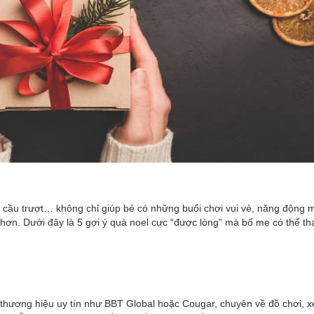
 cầu trượt… không chỉ giúp bé có những buổi chơi vui vẻ, năng động 
o hơn. Dưới đây là 5 gợi ý quà noel cực “được lòng” mà bố mẹ có thể t
c thương hiệu uy tín như BBT Global hoặc Cougar, chuyên về đồ chơi, x