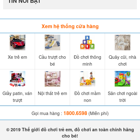
TIN NỔI BẬT
Xem hệ thống cửa hàng
Xe trẻ em
Cầu trượt cho
Đồ chơi thông
Quây cũi, nhà
bé
minh
chơi
Giầy patin, ván
Nội thất trẻ em
Đồ chơi mầm
Sân chơi ngoài
trượt
non
trời
1800.6598
Gọi mua hàng :
(Miễn phí)
© 2019 Thế giới đồ chơi trẻ em, đồ chơi an toàn chính hãng
cho bé!