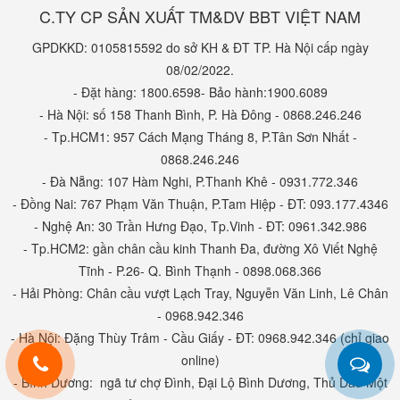
C.TY CP SẢN XUẤT TM&DV BBT VIỆT NAM
GPDKKD: 0105815592 do sở KH & ĐT TP. Hà Nội cấp ngày
08/02/2022.
- Đặt hàng: 1800.6598- Bảo hành:1900.6089
- Hà Nội: số 158 Thanh Bình, P. Hà Đông - 0868.246.246
- Tp.HCM1: 957 Cách Mạng Tháng 8, P.Tân Sơn Nhất -
0868.246.246
- Đà Nẵng: 107 Hàm Nghi, P.Thanh Khê - 0931.772.346
- Đồng Nai: 767 Phạm Văn Thuận, P.Tam Hiệp - ĐT: 093.177.4346
- Nghệ An: 30 Trần Hưng Đạo, Tp.Vinh - ĐT: 0961.342.986
- Tp.HCM2: gần chân cầu kinh Thanh Đa, đường Xô Viết Nghệ
Tĩnh - P.26- Q. Bình Thạnh - 0898.068.366
- Hải Phòng: Chân cầu vượt Lạch Tray, Nguyễn Văn Linh, Lê Chân
- 0968.942.346
- Hà Nội: Đặng Thùy Trâm - Cầu Giấy - ĐT: 0968.942.346 (chỉ giao
online)
- Bình Dương: ngã tư chợ Đình, Đại Lộ Bình Dương, Thủ Dầu Một