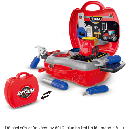
Đồ chơi sửa chữa xách tay 8016, giúp bé trai trở lên mạnh mẽ, tự