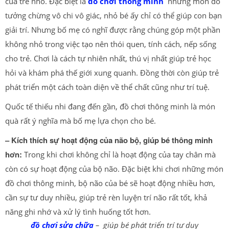
của trẻ nhỏ. Đặc biệt là
đồ chơi thông minh
những món đồ
tưởng chừng vô chi vô giác, nhỏ bé ấy chỉ có thể giúp con bạn
giải trí. Nhưng bố mẹ có nghĩ được rằng chúng góp một phần
không nhỏ trong việc tạo nên thói quen, tính cách, nếp sống
cho trẻ. Chơi là cách tự nhiên nhất, thú vị nhất giúp trẻ học
hỏi và khám phá thế giới xung quanh. Đồng thời còn giúp trẻ
phát triển một cách toàn diện về thể chất cũng như trí tuệ.
Quốc tế thiếu nhi đang đến gần, đồ chơi thông minh là món
quà rất ý nghĩa mà bố mẹ lựa chọn cho bé.
– Kích thích sự hoạt động của não bộ, giúp bé thông minh
hơn:
Trong khi chơi không chỉ là hoạt động của tay chân mà
còn có sự hoạt động của bộ não. Đặc biệt khi chơi những món
đồ chơi thông minh, bộ não của bé sẽ hoạt động nhiều hơn,
cần sự tư duy nhiều, giúp trẻ rèn luyện trí não rất tốt, khả
năng ghi nhớ và xử lý tình huống tốt hơn.
đồ chơi sửa chữa
– giúp bé phát triển trí tư duy