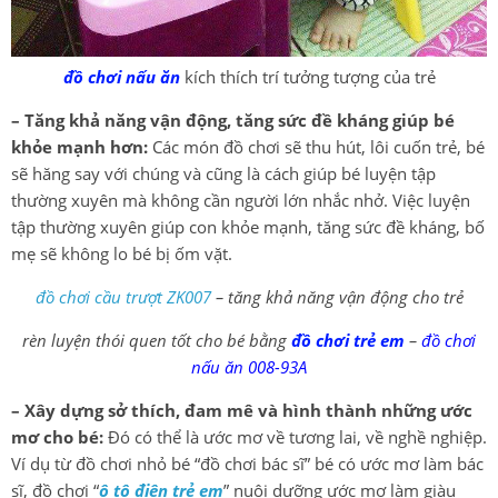
đồ chơi nấu ăn
kích thích trí tưởng tượng của trẻ
– Tăng khả năng vận động, tăng sức đề kháng giúp bé
khỏe mạnh hơn:
Các món đồ chơi sẽ thu hút, lôi cuốn trẻ, bé
sẽ hăng say với chúng và cũng là cách giúp bé luyện tập
thường xuyên mà không cần người lớn nhắc nhở. Việc luyện
tập thường xuyên giúp con khỏe mạnh, tăng sức đề kháng, bố
mẹ sẽ không lo bé bị ốm vặt.
đồ chơi cầu trượt ZK007
– tăng khả năng vận động cho trẻ
rèn luyện thói quen tốt cho bé bằng
đồ chơi trẻ em
–
đồ chơi
nấu ăn 008-93A
– Xây dựng sở thích, đam mê và hình thành những ước
mơ cho bé:
Đó có thể là ước mơ về tương lai, về nghề nghiệp.
Ví dụ từ đồ chơi nhỏ bé “đồ chơi bác sĩ” bé có ước mơ làm bác
sĩ, đồ chơi “
ô tô điện trẻ em
” nuôi dưỡng ước mơ làm giàu