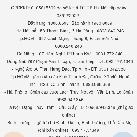
GPDKKD: 0105815592 do sở KH & ĐT TP. Hà Nội cấp ngày
08/02/2022.
- Đặt hàng: 1800.6598- Bảo hành:1900.6089
- Hà Nội: số 158 Thanh Bình, P. Hà Đông - 0868.246.246
- Tp.HCM1: 957 Cách Mạng Tháng 8, P.Tân Sơn Nhất -
0868.246.246
- Đà Nẵng: 107 Hàm Nghi, P.Thanh Khê - 0931.772.346
- Đồng Nai: 767 Phạm Văn Thuận, P.Tam Hiệp - ĐT: 093.177.4346
- Nghệ An: 30 Trần Hưng Đạo, Tp.Vinh - ĐT: 0961.342.986
- Tp.HCM2: gần chân cầu kinh Thanh Đa, đường Xô Viết Nghệ
Tĩnh - P.26- Q. Bình Thạnh - 0898.068.366
- Hải Phòng: Chân cầu vượt Lạch Tray, Nguyễn Văn Linh, Lê Chân
- 0968.942.346
- Hà Nội: Đặng Thùy Trâm - Cầu Giấy - ĐT: 0968.942.346 (chỉ giao
online)
- Bình Dương: ngã tư chợ Đình, Đại Lộ Bình Dương, Thủ Dầu Một
(chỉ bán online) - 093.177.4346