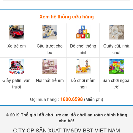
Xem hệ thống cửa hàng
Xe trẻ em
Cầu trượt cho
Đồ chơi thông
Quây cũi, nhà
bé
minh
chơi
Giầy patin, ván
Nội thất trẻ em
Đồ chơi mầm
Sân chơi ngoài
trượt
non
trời
1800.6598
Gọi mua hàng :
(Miễn phí)
© 2019 Thế giới đồ chơi trẻ em, đồ chơi an toàn chính hãng
cho bé!
C.TY CP SẢN XUẤT TM&DV BBT VIỆT NAM