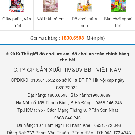
Giầy patin, ván
Nội thất trẻ em
Đồ chơi mầm
Sân chơi ngoài
trượt
non
trời
1800.6598
Gọi mua hàng :
(Miễn phí)
© 2019 Thế giới đồ chơi trẻ em, đồ chơi an toàn chính hãng
cho bé!
C.TY CP SẢN XUẤT TM&DV BBT VIỆT NAM
GPDKKD: 0105815592 do sở KH & ĐT TP. Hà Nội cấp ngày
08/02/2022.
- Đặt hàng: 1800.6598- Bảo hành:1900.6089
- Hà Nội: số 158 Thanh Bình, P. Hà Đông - 0868.246.246
- Tp.HCM1: 957 Cách Mạng Tháng 8, P.Tân Sơn Nhất -
0868.246.246
- Đà Nẵng: 107 Hàm Nghi, P.Thanh Khê - 0931.772.346
- Đồng Nai: 767 Phạm Văn Thuận, P.Tam Hiệp - ĐT: 093.177.4346