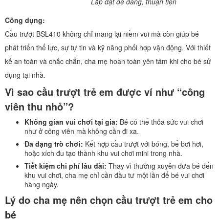
Lắp đặt dễ dàng, thuận tiện
Công dụng:
Cầu trượt BSL410 không chỉ mang lại niềm vui mà còn giúp bé
phát triển thể lực, sự tự tin và kỹ năng phối hợp vận động. Với thiết
kế an toàn và chắc chắn, cha mẹ hoàn toàn yên tâm khi cho bé sử
dụng tại nhà.
Vì sao cầu trượt trẻ em được ví như “công
viên thu nhỏ”?
Không gian vui chơi tại gia:
Bé có thể thỏa sức vui chơi
như ở công viên mà không cần đi xa.
Đa dạng trò chơi:
Kết hợp cầu trượt với bóng, bể bơi hơi,
hoặc xích đu tạo thành khu vui chơi mini trong nhà.
Tiết kiệm chi phí lâu dài:
Thay vì thường xuyên đưa bé đến
khu vui chơi, cha mẹ chỉ cần đầu tư một lần để bé vui chơi
hàng ngày.
Lý do cha mẹ nên chọn cầu trượt trẻ em cho
bé