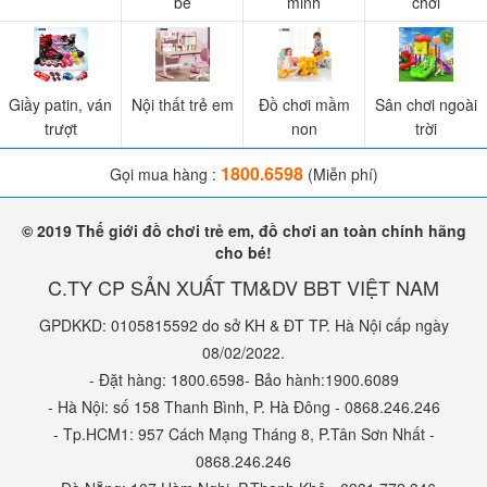
bé
minh
chơi
Giầy patin, ván
Nội thất trẻ em
Đồ chơi mầm
Sân chơi ngoài
trượt
non
trời
1800.6598
Gọi mua hàng :
(Miễn phí)
© 2019 Thế giới đồ chơi trẻ em, đồ chơi an toàn chính hãng
cho bé!
C.TY CP SẢN XUẤT TM&DV BBT VIỆT NAM
GPDKKD: 0105815592 do sở KH & ĐT TP. Hà Nội cấp ngày
08/02/2022.
- Đặt hàng: 1800.6598- Bảo hành:1900.6089
- Hà Nội: số 158 Thanh Bình, P. Hà Đông - 0868.246.246
- Tp.HCM1: 957 Cách Mạng Tháng 8, P.Tân Sơn Nhất -
0868.246.246