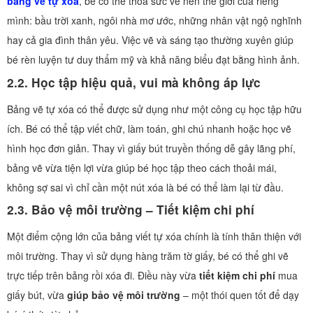
bảng vẽ tự xóa
, bé có thể thỏa sức vẽ nên thế giới của riêng
mình: bầu trời xanh, ngôi nhà mơ ước, những nhân vật ngộ nghĩnh
hay cả gia đình thân yêu. Việc vẽ và sáng tạo thường xuyên giúp
bé rèn luyện tư duy thẩm mỹ và khả năng biểu đạt bằng hình ảnh.
2.2. Học tập hiệu quả, vui mà không áp lực
Bảng vẽ tự xóa có thể được sử dụng như một công cụ học tập hữu
ích. Bé có thể tập viết chữ, làm toán, ghi chú nhanh hoặc học vẽ
hình học đơn giản. Thay vì giấy bút truyền thống dễ gây lãng phí,
bảng vẽ vừa tiện lợi vừa giúp bé học tập theo cách thoải mái,
không sợ sai vì chỉ cần một nút xóa là bé có thể làm lại từ đầu.
2.3. Bảo vệ môi trường – Tiết kiệm chi phí
Một điểm cộng lớn của bảng viết tự xóa chính là tính thân thiện với
môi trường. Thay vì sử dụng hàng trăm tờ giấy, bé có thể ghi vẽ
trực tiếp trên bảng rồi xóa đi. Điều này vừa
tiết kiệm chi phí
mua
giấy bút, vừa
giúp bảo vệ môi trường
– một thói quen tốt để dạy