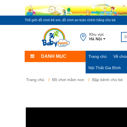
Thế giới đồ chơi trẻ em, đồ chơi an toàn chính hãng cho bé
Khu vực
Hà Nội
DANH MỤC
Trang chủ
Về chún
Nội Thất Gia Đình
Trang chủ
Đồ chơi mầm non
Bập bênh cho bé