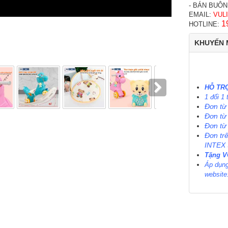
- BÁN BUÔN
EMAIL:
VUL
1
HOTLINE:
KHUYẾN 
HỖ TRỢ
1 đổi 1
Đơn từ
Đơn từ
Đơn từ
Đơn tr
INTEX
Tặng 
Áp dụng
website