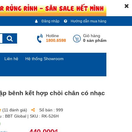
Đăng nhập
Hướng dẫn mua hàng
Hotline
Giỏ hàng
1800.6598
0 sản phẩm
Liên hệ
Hệ thống Showroom
ập bênh kết hợp chòi chân có nhạc
(11 đánh giá)
Số bán :
999
u :
BBT Global
| SKU :
RK-526H
g
440.000₫