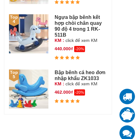
Ngựa bập bênh kết
Top
4
hợp chòi chân quay
90 độ 4 trong 1 RK-
511B
KM :
click để xem KM
440.000₫
-20%
Bập bênh cá heo đơn
Top
5
nhập khẩu ZK1033
KM :
click để xem KM
462.000₫
-20%
T
T
đ
K
z