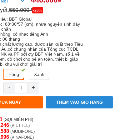
yết:
550.000₫
-20%
iệu: BBT Global
c: 88*30*57 (cm), nhựa nguyên sinh dày
 chắn
hồng, có nhạc tiếng Anh
: 06 tháng
chất lượng cao, được sản xuất theo Tiêu
 Âu,có chứng nhận của Tổng cục TCĐL
 NK và PP bởi cty BBT Việt Nam, số 1 về
em, đồ chơi cho bé an toàn, thiết bị giáo
bị khu vui chơi giải trí
Hồng
Xanh
-
+
MUA NGAY
THÊM VÀO GIỎ HÀNG
8
(GỌI MIỄN PHÍ)
.246
(VIETTEL)
.58
8
(MOBIFONE)
.996
(VINAFONE)