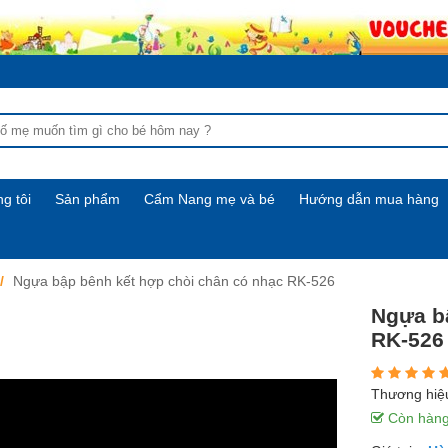
g tôi
Sản phẩm
Cẩm Nang mẹ và bé
Hướng dẫn mua hàng
Ngựa bập bênh kết hợp chòi chân có nhạc RK-526
Ngựa b
RK-526
Thương hiệ
Còn hàn