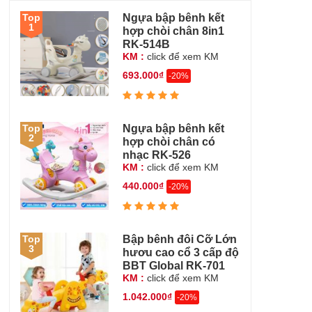
Ngựa bập bênh kết
Top
1
hợp chòi chân 8in1
RK-514B
KM :
click để xem KM
693.000₫
-20%
Ngựa bập bênh kết
Top
2
hợp chòi chân có
nhạc RK-526
KM :
click để xem KM
440.000₫
-20%
Bập bênh đôi Cỡ Lớn
Top
3
hươu cao cổ 3 cấp độ
BBT Global RK-701
KM :
click để xem KM
1.042.000₫
-20%