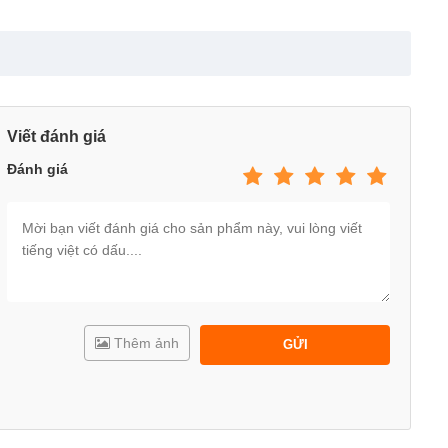
h thích thính giác và thị giác của trẻ
 thể buộc thêm dây vào để kéo cho bé
Viết đánh giá
Đánh giá
Thêm ảnh
GỬI