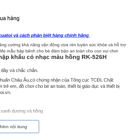
uatoi và cách phân biệt hàng chính hãng
tăng cường khả năng vận động vừa rèn luyện sức khỏe và hỗ trợ
 Ba Mẹ mẫu bập bênh cho bé đảm bảo an toàn cho con vui chơi
nhập khẩu có nhạc màu hồng RK-526H
 dầy và chắc chắn.
 chuẩn Châu Âu,có chứng nhận của Tổng cục TCĐL Chất
rẻ em, đồ chơi cho bé an toàn, thiết bị giáo dục và thiết bị
hoi.vn.
u xanh dương và hồng
hỗ ngồi sâu an toàn cho bé
hêm nội dung
 dày dặn và không bị phải màu, đảm bảo an toàn cho trẻ nhỏ.