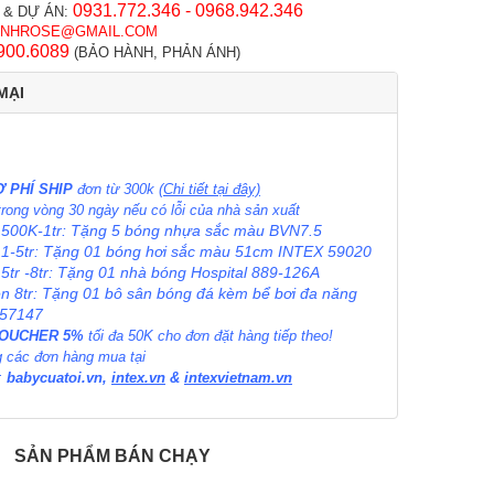
0931.772.346 - 0968.942.346
 & DỰ ÁN:
INHROSE@GMAIL.COM
900.6089
(BẢO HÀNH, PHẢN ÁNH)
MẠI
 PHÍ SHIP
đơn từ 300k
(Chi tiết tại đây)
 trong vòng 30 ngày nếu có lỗi của nhà sản xuất
 500K-1tr: Tặng 5 bóng nhựa sắc màu BVN7.5
 1-5tr: Tặng 01 bóng hơi sắc màu 51cm INTEX 59020
 5tr -8tr: Tặng 01 nhà bóng Hospital 889-126A
ên 8tr: Tặng 01 bô sân bóng đá kèm bể bơi đa năng
 57147
VOUCHER 5%
tối đa 50K cho đơn đặt hàng tiếp theo!
 các đơn hàng mua tại
:
babycuatoi.vn
,
intex.vn
&
intexvietnam.vn
SẢN PHẨM BÁN CHẠY