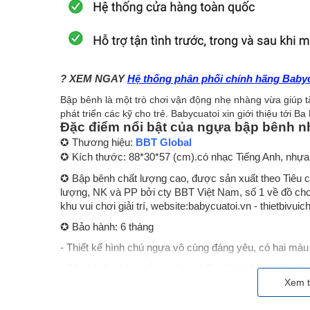
? XEM NGAY
Hệ thống phân phối chính hãng Babyc
Bập bênh là một trò chơi vận động nhẹ nhàng vừa giúp 
phát triển các kỹ cho trẻ. Babycuatoi xin giới thiệu tới
Đặc điểm nổi bật của ngựa bập bênh 
✪ Thương hiệu:
BBT Global
✪ Kích thước:
88*30*57 (cm).có nhạc Tiếng Anh, nhựa
✪ Bập bênh chất lượng cao, được sản xuất theo Tiêu
lượng, NK và PP bởi cty BBT Việt Nam, số 1 về đồ chơi t
khu vui chơi giải trí, website:babycuatoi.vn - thietbivuic
✪ Bảo hành: 6 tháng
- Thiết kế hình chú ngựa vô cùng đáng yêu, có hai mà
- Bập bênh có tay nắm mềm, ghế ngồi lót đệm êm ái, c
Xem t
- Chất liệu
nhựa Nguyên Sinh
nhập khẩu
Hàn Quốc
đảm