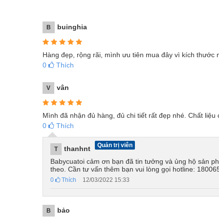
buinghia
B
Hàng đẹp, rộng rãi, mình ưu tiên mua đây vì kích thước
0
Thích
vân
V
Mình đã nhận đủ hàng, đủ chi tiết rất đẹp nhé. Chất liệu
0
Thích
Quản trị viên
thanhnt
T
Babycuatoi cảm ơn bạn đã tin tưởng và ủng hộ sản ph
theo. Cần tư vấn thêm bạn vui lòng gọi hotline: 18006
0
Thích
12/03/2022 15:33
bảo
B