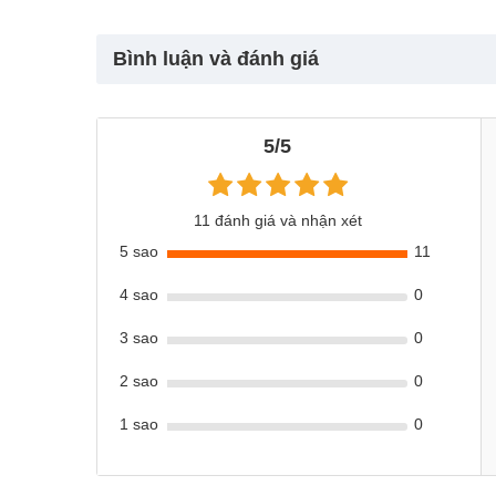
- Được gắn chú gấu nhạc vui nhộn có phát sáng, giúp kíc
- Phía trước có gắn chuông kêu vui tai, hoặc bố mẹ có
Bình luận và đánh giá
5/5
11 đánh giá và nhận xét
5 sao
11
4 sao
0
3 sao
0
2 sao
0
1 sao
0