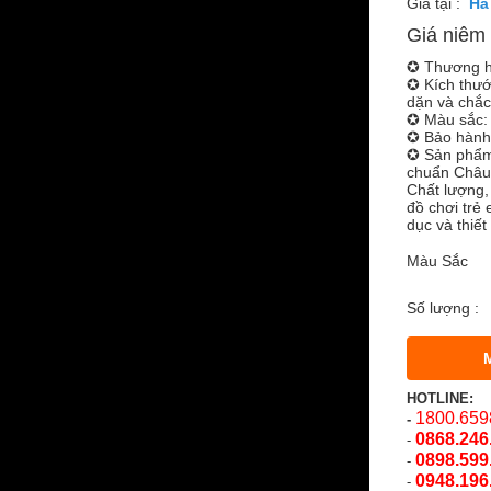
Giá tại :
Giá niêm 
✪ Thương h
✪ Kích thướ
dặn và chắc
✪ Màu sắc: 
✪ Bảo hành
✪ Sản phẩm 
chuẩn Châu
Chất lượng,
đồ chơi trẻ 
dục và thiết 
Màu Sắc
Số lượng :
HOTLINE:
1800.659
-
0868.246
-
0898.599
-
0948.196
-