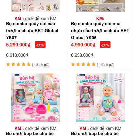
KM :
click để xem KM
KM:
Bộ combo quây cũi cầu
Bộ combo quây cũi nhà
https://youtube.com/shorts/GhHu
trượt xích đu BBT Global
nhựa cầu trượt xích đu BBT
feature=share
YK07
Global YK06
5.290.000₫
4.990.000₫
-20%
-20%
6.613.000₫
6.238.000₫
(1 đánh giá)
(1 đánh giá)
KM :
click để xem KM
KM :
click để xem KM
Đồ chơi búp bê cho bé
Đồ chơi búp bê cho bé