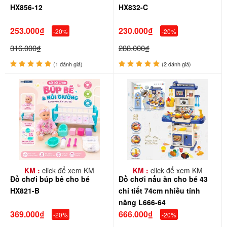
HX856-12
HX832-C
253.000₫
230.000₫
-20%
-20%
316.000₫
288.000₫
(1 đánh giá)
(2 đánh giá)
KM :
click để xem KM
KM :
click để xem KM
Đồ chơi búp bê cho bé
Đồ chơi nấu ăn cho bé 43
HX821-B
chi tiết 74cm nhiều tính
năng L666-64
369.000₫
666.000₫
-20%
-20%