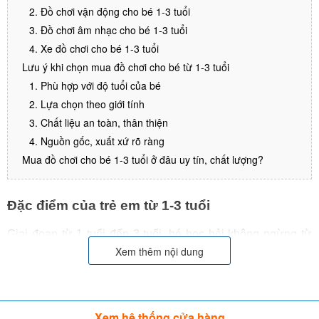
2. Đồ chơi vận động cho bé 1-3 tuổi
3. Đồ chơi âm nhạc cho bé 1-3 tuổi
4. Xe đồ chơi cho bé 1-3 tuổi
Lưu ý khi chọn mua đồ chơi cho bé từ 1-3 tuổi
1. Phù hợp với độ tuổi của bé
2. Lựa chọn theo giới tính
3. Chất liệu an toàn, thân thiện
4. Nguồn gốc, xuất xứ rõ ràng
Mua đồ chơi cho bé 1-3 tuổi ở đâu uy tín, chất lượng?
Đặc điểm của trẻ em từ 1-3 tuổi
Giai đoạn từ 1 tuổi đến 3 tuổi, bé học hỏi không ngừng từ
Xem thêm nội dung
môi trường xung quanh, đánh dấu sự phát triển trí tuệ vượt
trội.
Bé từ 1 tuổi đến 3 tuổi phát triển nhận thức vượt trội so với
Xem hệ thống cửa hàng