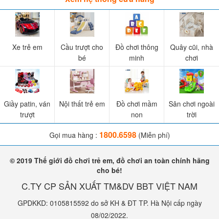
giai đoạn trước đó. Các bé có thể nhận biết màu sắc, hình
khối đơn giản, nhận biết và ghi nhớ các âm thanh.
Ở giai đoạn này, các bé cũng tích cực rèn luyện các kỹ
Xe trẻ em
Cầu trượt cho
Đồ chơi thông
Quây cũi, nhà
năng, sự khéo léo chân tay. Có nhiều cách để bố mẹ bố mẹ
bé
minh
chơi
giúp bé phát triển như cho bé chơi các trò chơi vận động,
đọc sách, kể chuyện cho bé nghe hay những món
đồ chơi
cho bé 1-3 tuổi
để giúp bé phát triển toàn diện về thể chất
Giầy patin, ván
Nội thất trẻ em
Đồ chơi mầm
Sân chơi ngoài
và trí não.
trượt
non
trời
Mua đồ chơi gì cho bé 1-3 tuổi phát triển trí
1800.6598
Gọi mua hàng :
(Miễn phí)
thông minh, thể chất?
1. Đồ chơi xếp hình, lắp ráp cho bé 1-3 tuổi
© 2019 Thế giới đồ chơi trẻ em, đồ chơi an toàn chính hãng
cho bé!
Bé từ 1-2 tuổi đã bắt đầu nhận thức được về hình khối, màu
C.TY CP SẢN XUẤT TM&DV BBT VIỆT NAM
sắc đơn giản. Bố mẹ có thể mua cho bé những món đồ chơi
GPDKKD: 0105815592 do sở KH & ĐT TP. Hà Nội cấp ngày
lắp ráp với nhiều màu sắc sinh động, bé có thể lắp ghép
08/02/2022.