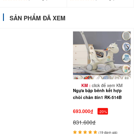
SẢN PHẨM ĐÃ XEM
KM :
click để xem KM
Ngựa bập bênh kết hợp
chòi chân 8in1 RK-514B
693.000₫
-20%
831.600₫
(19 đánh giá)