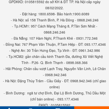
GPDKKD: 0105815592 do sở KH & ĐT TP. Hà Nội cấp ngày
08/02/2022.
- Đặt hàng: 1800.6598- Bảo hành:1900.6089
- Hà Nội: số 158 Thanh Bình, P. Hà Đông - 0868.246.246
- Tp.HCM1: 957 Cách Mạng Tháng 8, P.Tân Sơn Nhất -
0868.246.246
- Đà Nẵng: 107 Hàm Nghi, P.Thanh Khê - 0931.772.346
- Đồng Nai: 767 Phạm Văn Thuận, P.Tam Hiệp - ĐT: 093.177.4346
- Nghệ An: 30 Trần Hưng Đạo, Tp.Vinh - ĐT: 0961.342.986
- Tp.HCM2: gần chân cầu kinh Thanh Đa, đường Xô Viết Nghệ
Tĩnh - P.26- Q. Bình Thạnh - 0898.068.366
- Hải Phòng: Chân cầu vượt Lạch Tray, Nguyễn Văn Linh, Lê Chân
- 0968.942.346
- Hà Nội: Đặng Thùy Trâm - Cầu Giấy - ĐT: 0968.942.346 (chỉ giao
online)
- Bình Dương: ngã tư chợ Đình, Đại Lộ Bình Dương, Thủ Dầu Một
(chỉ bán online) - 093.177.4346
ĐKKD : 0105815592