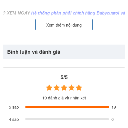
? XEM NGAY
Hệ thống phân phối chính hãng Babycuatoi và
cách phân biệt hàng chính hãng
Xem thêm nội dung
Bập bênh là một trò chơi vận động nhẹ nhàng vừa giúp tăng cường
khả năng vận động vừa rèn luyện sức khỏe và hỗ trợ phát triển các
kỹ cho trẻ. Babycuatoi xin giới thiệu tới Ba Mẹ mẫu bập bênh cho
Bình luận và đánh giá
bé đảm bảo an toàn cho con vui chơi
5/5
19 đánh giá và nhận xét
5 sao
19
4 sao
0