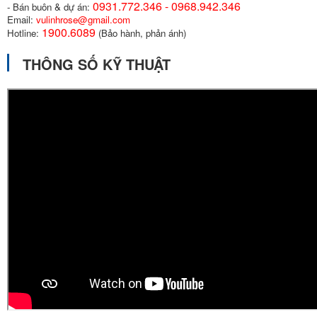
0931.772.346 - 0968.942.346
- Bán buôn & dự án:
Email:
vulinhrose@gmail.com
1900.6089
Hotline:
(Bảo hành, phản ánh)
THÔNG SỐ KỸ THUẬT