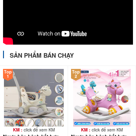
SẢN PHẨM BÁN CHẠY
Top
Top
1
2
KM :
click để xem KM
KM :
click để xem KM