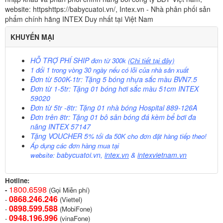
website: httpshttps://babycuatoi.vn/, Intex.vn - Nhà phân phối sản
phẩm chính hãng INTEX Duy nhất tại Việt Nam
KHUYẾN MẠI
HỖ TRỢ PHÍ SHIP
đơn từ 300k
(Chi tiết tại đây)
1 đổi 1 trong vòng 30 ngày nếu có lỗi của nhà sản xuất
Đơn từ 500K-1tr: Tặng 5 bóng nhựa sắc màu BVN7.5
Đơn từ 1-5tr: Tặng 01 bóng hơi sắc màu 51cm INTEX
59020
Đơn từ 5tr -8tr: Tặng 01 nhà bóng Hospital 889-126A
Đơn trên 8tr: Tặng 01 bô sân bóng đá kèm bể bơi đa
năng INTEX 57147
Tặng VOUCHER 5%
tối đa 50K cho đơn đặt hàng tiếp theo!
Áp dụng các đơn hàng mua tại
babycuatoi.vn
,
intex.vn
&
intexvietnam.vn
website:
Hotline:
1800.6598
-
(Gọi Miễn phí)
0868.246.246
-
(Viettel)
0898.599.58
8
-
(MobiFone)
0948.196.996
-
(vinaFone)