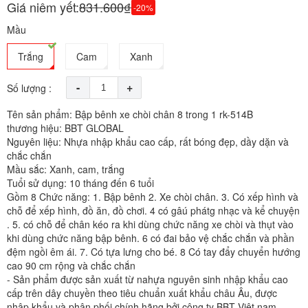
Giá niêm yết:
831.600₫
-20%
Mầu
Trắng
Cam
Xanh
-
+
Số lượng :
Tên sản phẩm: Bập bênh xe chòi chân 8 trong 1 rk-514B
thương hiệu: BBT GLOBAL
Nguyên liệu: Nhựa nhập khẩu cao cấp, rất bóng đẹp, dầy dặn và
chắc chắn
Mầu sắc: Xanh, cam, trắng
Tuổi sử dụng: 10 tháng đến 6 tuổi
Gồm 8 Chức năng: 1. Bập bênh 2. Xe chòi chân. 3. Có xếp hình và
chỗ để xếp hình, đồ ăn, đồ chơi. 4 có gâú phátg nhạc và kể chuyện
. 5. có chỗ để chân kéo ra khi dùng chức năng xe chòi và thụt vào
khi dùng chức năng bập bênh. 6 có đai bảo vệ chắc chắn và phần
đệm ngồi êm ái. 7. Có tựa lưng cho bé. 8 Có tay đẩy chuyển hướng
cao 90 cm rộng và chắc chắn
- Sản phẩm được sản xuất từ nahựa nguyên sinh nhập khẩu cao
cấp trên dây chuyền theo tiêu chuẩn xuất khẩu châu Âu, được
nhập khẩu và phân phối chính hãng bởi công ty BBT Việt nam,