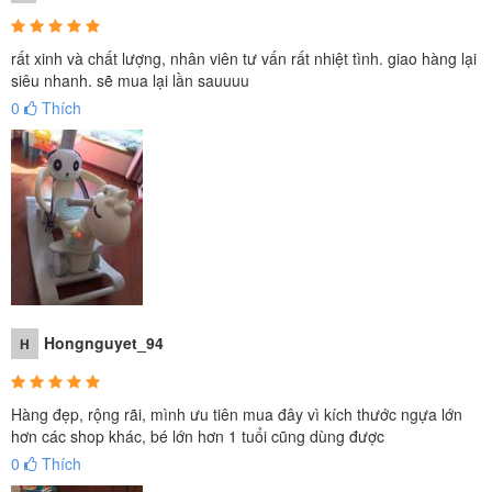
rất xinh và chất lượng, nhân viên tư vấn rất nhiệt tình. giao hàng lại
siêu nhanh. sẽ mua lại lần sauuuu
0
Thích
Review Ngựa bập bênh kết hợp chòi chân
8in1 RK-514B
Hongnguyet_94
H
Hàng đẹp, rộng rãi, mình ưu tiên mua đây vì kích thước ngựa lớn
hơn các shop khác, bé lớn hơn 1 tuổi cũng dùng được
0
Thích