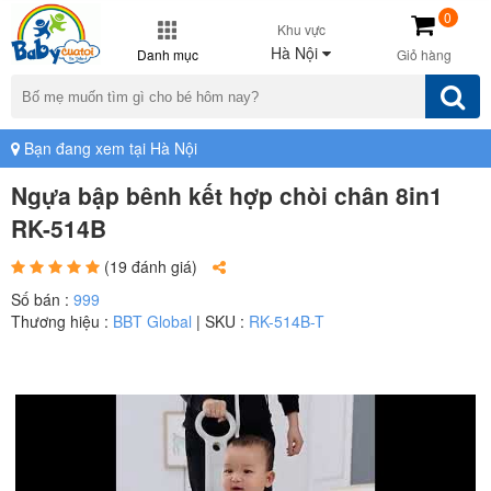
0
Khu vực
Hà Nội
Danh mục
Giỏ hàng
Bạn đang xem tại Hà Nội
Ngựa bập bênh kết hợp chòi chân 8in1
RK-514B
(19 đánh giá)
Số bán :
999
Thương hiệu :
BBT Global
| SKU :
RK-514B-T