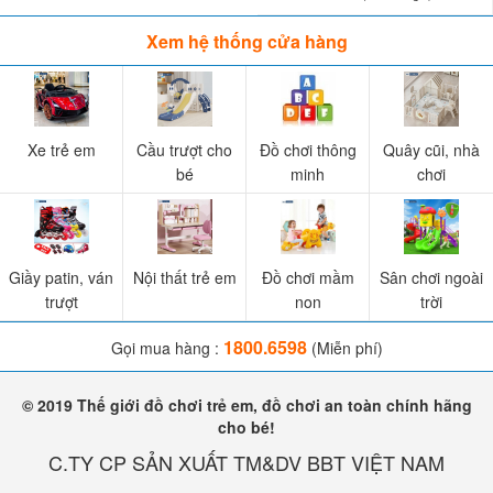
Xem hệ thống cửa hàng
Xe trẻ em
Cầu trượt cho
Đồ chơi thông
Quây cũi, nhà
bé
minh
chơi
Giầy patin, ván
Nội thất trẻ em
Đồ chơi mầm
Sân chơi ngoài
trượt
non
trời
1800.6598
Gọi mua hàng :
(Miễn phí)
© 2019 Thế giới đồ chơi trẻ em, đồ chơi an toàn chính hãng
cho bé!
C.TY CP SẢN XUẤT TM&DV BBT VIỆT NAM