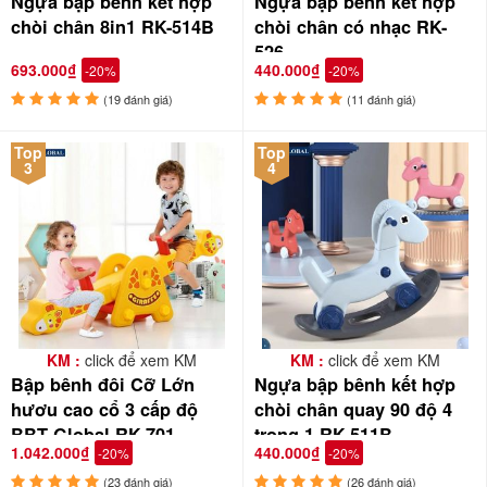
Ngựa bập bênh kết hợp
Ngựa bập bênh kết hợp
chòi chân 8in1 RK-514B
chòi chân có nhạc RK-
526
693.000₫
440.000₫
-20%
-20%
(19 đánh giá)
(11 đánh giá)
Top
Top
3
4
KM :
click để xem KM
KM :
click để xem KM
Bập bênh đôi Cỡ Lớn
Ngựa bập bênh kết hợp
hươu cao cổ 3 cấp độ
chòi chân quay 90 độ 4
BBT Global RK-701
trong 1 RK-511B
1.042.000₫
440.000₫
-20%
-20%
(23 đánh giá)
(26 đánh giá)