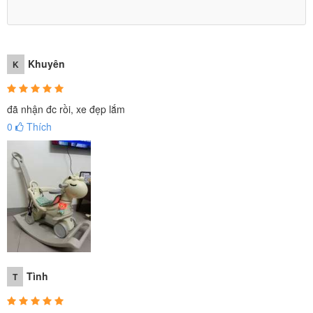
Khuyên
K
đã nhận đc rồi, xe đẹp lắm
0
Thích
Tình
T