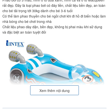
Phao bơi có 3 mẫu, hình ô tô đua xanh, hình cá và ô tô Macqueen
rất đẹp. Đây là loại phao bơi có đáy liền, chất liệu bền đẹp, an toàn
cho bé tải trọng tới 30kg dành cho bé 3-6 tuổi
Có thể làm phao thuyền cho bé ngồi chơi khi đi hồ đi biển hoặc làm
nhà bóng cho bé chơi trong nhà
Chất liệu phao dày dặn, bền đẹp, không bị phai màu khi sử dụng
và đặc biệt an toàn tuyệt đối
Xem thêm nội dung