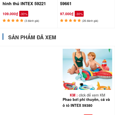
hình thú INTEX 59221
59661
109.000₫
97.000₫
-30%
-30%
(3 đánh giá)
(26 đánh giá)
SẢN PHẨM ĐÃ XEM
Phao bơi cho bé hình ô tô
KM :
click để xem KM
Phao bơi phi thuyền, cá và
ô tô INTEX 59380