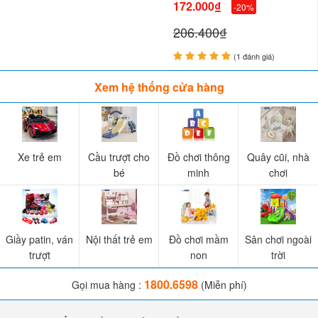
172.000₫
-20%
206.400₫
(1 đánh giá)
Xem hệ thống cửa hàng
Xe trẻ em
Cầu trượt cho
Đồ chơi thông
Quây cũi, nhà
bé
minh
chơi
Giầy patin, ván
Nội thất trẻ em
Đồ chơi mầm
Sân chơi ngoài
trượt
non
trời
1800.6598
Gọi mua hàng :
(Miễn phí)