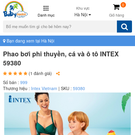
0
Khu vực
Hà Nội
Danh mục
Giỏ hàng
Bạn đang xem tại Hà Nội
Phao bơi phi thuyền, cá và ô tô INTEX
59380
(1 đánh giá)
Số bán :
999
Thương hiệu :
Intex Vietnam
| SKU :
59380