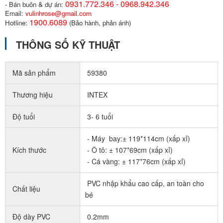
0931.772.346 - 0968.942.346
- Bán buôn & dự án:
Email:
vulinhrose@gmail.com
1900.6089
Hotline:
(Bảo hành, phản ánh)
THÔNG SỐ KỸ THUẬT
Mã sản phẩm
59380
Thương hiệu
INTEX
Độ tuổi
3- 6 tuổi
- Máy bay:± 119*114cm (xấp xỉ)
Kích thước
- Ô tô: ± 107*69cm (xấp xỉ)
- Cá vàng: ± 117*76cm (xấp xỉ)
PVC nhập khẩu cao cấp, an toàn cho
Chất liệu
bé
Độ dày PVC
0.2mm