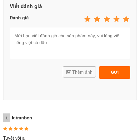
Viết đánh giá
Đánh giá
Thêm ảnh
GỬI
letranben
L
Tuyệt vời ạ