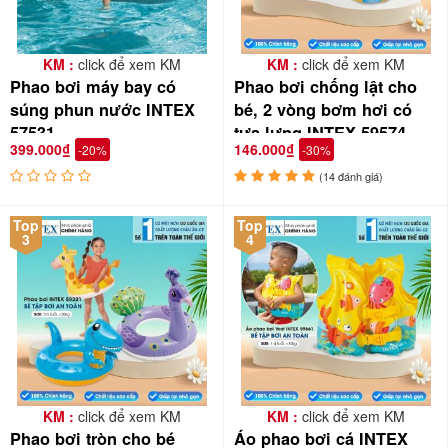
KM :
click để xem KM
KM :
click để xem KM
Phao bơi máy bay có
Phao bơi chống lật cho
súng phun nước INTEX
bé, 2 vòng bơm hơi có
57531
tựa lưng INTEX 59574
399.000₫
146.000₫
-20%
-30%
Phao bơi cho bé hình cá
(14 đánh giá)
Top
Top
3
4
KM :
click để xem KM
KM :
click để xem KM
Phao bơi tròn cho bé
Áo phao bơi cá INTEX