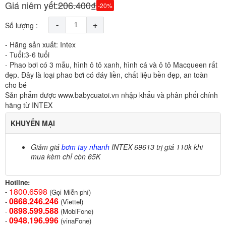
Giá niêm yết:
206.400₫
-20%
-
+
Số lượng :
- Hãng sản xuất: Intex
- Tuổi:3-6 tuổi
- Phao bơi có 3 mẫu, hình ô tô xanh, hình cá và ô tô Macqueen rất
đẹp. Đây là loại phao bơi có đáy liền, chất liệu bền đẹp, an toàn
cho bé
Sản phẩm được www.babycuatoi.vn nhập khẩu và phân phối chính
hãng từ INTEX
KHUYẾN MẠI
Giảm giá
bơm tay nhanh
INTEX 69613 trị giá 110k khi
mua kèm chỉ còn 65K
Hotline:
1800.6598
-
(Gọi Miễn phí)
0868.246.246
-
(Viettel)
0898.599.58
8
-
(MobiFone)
0948.196.996
-
(vinaFone)