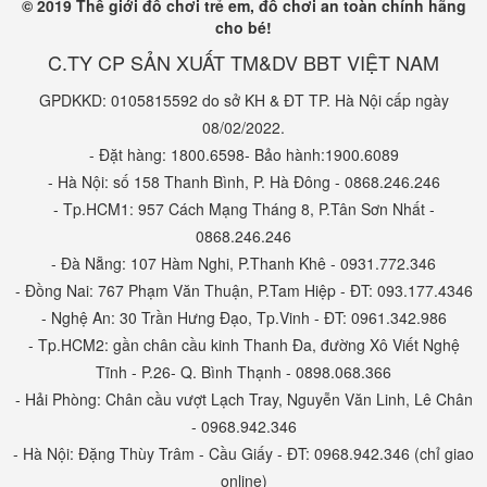
© 2019 Thế giới đồ chơi trẻ em, đồ chơi an toàn chính hãng
cho bé!
C.TY CP SẢN XUẤT TM&DV BBT VIỆT NAM
GPDKKD: 0105815592 do sở KH & ĐT TP. Hà Nội cấp ngày
08/02/2022.
- Đặt hàng: 1800.6598- Bảo hành:1900.6089
- Hà Nội: số 158 Thanh Bình, P. Hà Đông - 0868.246.246
- Tp.HCM1: 957 Cách Mạng Tháng 8, P.Tân Sơn Nhất -
0868.246.246
- Đà Nẵng: 107 Hàm Nghi, P.Thanh Khê - 0931.772.346
- Đồng Nai: 767 Phạm Văn Thuận, P.Tam Hiệp - ĐT: 093.177.4346
- Nghệ An: 30 Trần Hưng Đạo, Tp.Vinh - ĐT: 0961.342.986
- Tp.HCM2: gần chân cầu kinh Thanh Đa, đường Xô Viết Nghệ
Tĩnh - P.26- Q. Bình Thạnh - 0898.068.366
- Hải Phòng: Chân cầu vượt Lạch Tray, Nguyễn Văn Linh, Lê Chân
- 0968.942.346
- Hà Nội: Đặng Thùy Trâm - Cầu Giấy - ĐT: 0968.942.346 (chỉ giao
online)