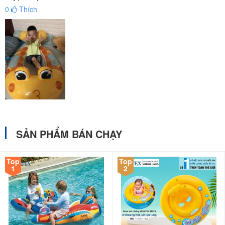
0
Thích
Phao bơi cho bé hình máy bay
SẢN PHẨM BÁN CHẠY
Top
Top
1
2